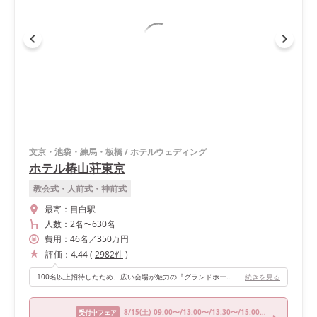
文京・池袋・練馬・板橋
/
ホテルウェディング
ホテル椿山荘東京
教会式・人前式・神前式
最寄：
目白駅
人数：
2名
〜
630名
費用：
46
名
／
350
万円
評価：
4.44
(
2982
件
)
100名以上招待したため、広い会場が魅力の『グランドホール椿』を選びました。大きな窓から椿山荘の庭園が一望できる点がよかったです。 他にも、開放感溢れる高い天井やゴージャスなシャンデリア、テーブルとテーブルの間が広く取れ、2〜3人で並んでも余裕を持って歩ける点もおすすめポイントだと思います。 一日に多くの式が行われているホテル椿山荘東京ですが、ワンフロア貸し切りにより他の結婚式のお客さんとも会うことなく披露宴を行うことができました。 また、会場のホテルに前泊・当日泊できたことも移動が少なく非常に楽でした。人生で初めてスイートルームに宿泊させてもらったことも一生の思い出になりました。
続きを見る
8/15
(土)
09:00〜/13:00〜/13:30〜/15:00〜/16:30〜
受付中フェア