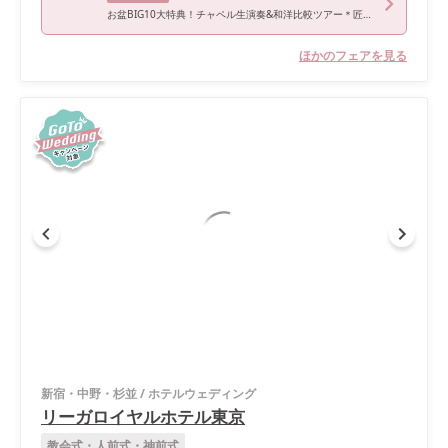
お盆BIG10大特典！チャペル生演奏&和洋比較ツアー＊匠の4品試食
ほかのフェアを見る
新宿・中野・杉並
/
ホテルウェディング
リーガロイヤルホテル東京
教会式・人前式・神前式