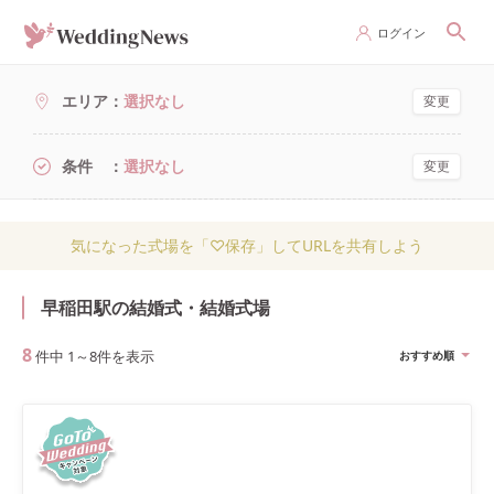
ログイン
エリア
選択なし
変更
条件
選択なし
変更
気になった式場を「♡保存」してURLを共有しよう
早稲田駅の結婚式・結婚式場
8
件中
1
～
8
件を表示
おすすめ順