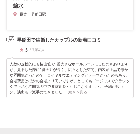
錦水
最寄：
早稲田駅
早稲田で結婚したカップルの
新着口コミ
5
/ 先輩花嫁
人数の規模的にも椿山荘で1番大きなボールルームにしたのもあります
が、見学した際に1番天井が高く、広々とした空間、内装が上品で厳か
な雰囲気だったので、ロイヤルウエディングがテーマだったのもあり、
会場費用はほかの会場より高いですが、とってもゴージャスでクラシッ
クで上品な雰囲気の中で披露宴をとりおこなえました。 会場が広い
分、演出もド派手にできました！
続きを見る