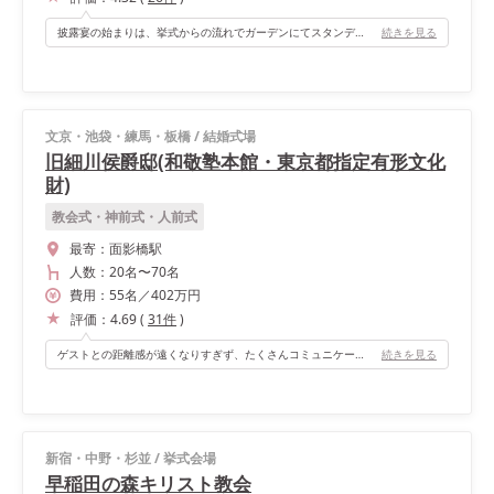
披露宴の始まりは、挙式からの流れでガーデンにてスタンディングのまま乾杯をし、自由に動き回りながらピンチョスをいただく形です。ピンチョスの演出は特にゲストに好評でした。 その後、室内に移動し着席の料理を楽しんだ後、パティオの階段から登場しファーストダンスに移りました。 このパティオが本当に素敵で、まるでヨーロッパにいるかのような気持ちになれます。ただ、人数に対して少し狭かったです。やりたいと思っていたダイニングルームでのカジノルーレットもゲストに喜ばれ、とても写真映えしました。 ガーデンやパティオもありながら、屋内は3部屋を自由に行き来できます。どのお部屋も重厚感に溢れ全く異なるシーンを描くことができるので、写真を撮るのがとても楽しかったです。
続きを見る
文京・池袋・練馬・板橋
/
結婚式場
旧細川侯爵邸(和敬塾本館・東京都指定有形文化
財)
教会式・神前式・人前式
最寄：
面影橋駅
人数：
20名
〜
70名
費用：
55
名
／
402
万円
評価：
4.69
(
31
件
)
ゲストとの距離感が遠くなりすぎず、たくさんコミュニケーションを取れたことがとてもよかったです。 落ち着いたクラシカルな内装で、何もしなくても華やかなところも魅力の一つです。
続きを見る
新宿・中野・杉並
/
挙式会場
早稲田の森キリスト教会