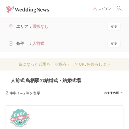
ログイン
エリア
選択なし
変更
条件
人前式
変更
気になった式場を「♡保存」してURLを共有しよう
人前式 鳥栖駅の結婚式・結婚式場
2
件中
1
～
2
件を表示
おすすめ順