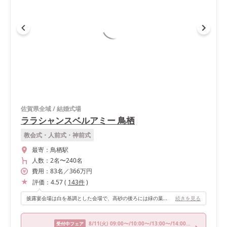
佐賀県全域
/
結婚式場
ララシャンスベルアミー 鳥栖
教会式・人前式・神前式
最寄：
鳥栖駅
人数：
2名
〜
240名
費用：
83
名
／
366
万円
評価：
4.57
(
143
件
)
披露宴会場は白を基調とした会場で、高砂の後ろには緑の葉っぱが壁一面に装飾されている所が素敵で、おすすめのポイントです。 写真が映えるのはもちろんですが、会場装花との相性も良く、とても立派な会場に感じました！ 加えて好きなポイントは高砂の正面が全面ガラス張りで、外にはテラスやソファー席、プールのような水場があり、開放感がとても良いところです！オープンキッチンも会場内にあるので、料理している姿も楽しめたのではないかなと思います。
続きを見る
8/11
(火)
09:00〜/10:00〜/13:00〜/14:00〜/18:00〜
受付中フェア