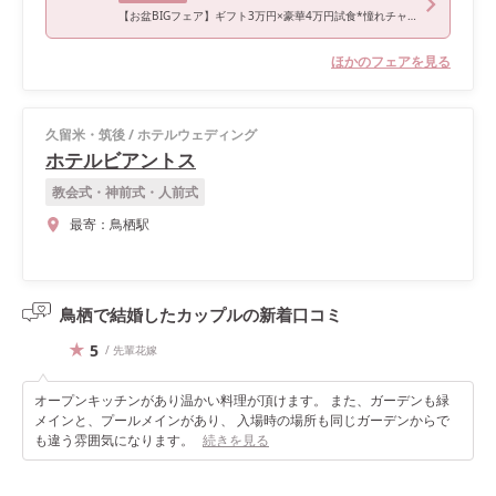
【お盆BIGフェア】ギフト3万円×豪華4万円試食*憧れチャペル体験
ほかのフェアを見る
久留米・筑後
/
ホテルウェディング
ホテルビアントス
教会式・神前式・人前式
最寄：
鳥栖駅
鳥栖で結婚したカップルの
新着口コミ
5
/ 先輩花嫁
オープンキッチンがあり温かい料理が頂けます。 また、ガーデンも緑
メインと、プールメインがあり、 入場時の場所も同じガーデンからで
も違う雰囲気になります。
続きを見る