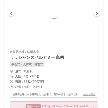
佐賀県全域
/
結婚式場
ララシャンスベルアミー 鳥栖
教会式・人前式・神前式
最寄：
鳥栖駅
人数：
2名
〜
240名
費用：
83
名
／
366
万円
評価：
4.57
(
143
件
)
披露宴会場は白を基調とした会場で、高砂の後ろには緑の葉っぱが壁一面に装飾されている所が素敵で、おすすめのポイントです。 写真が映えるのはもちろんですが、会場装花との相性も良く、とても立派な会場に感じました！ 加えて好きなポイントは高砂の正面が全面ガラス張りで、外にはテラスやソファー席、プールのような水場があり、開放感がとても良いところです！オープンキッチンも会場内にあるので、料理している姿も楽しめたのではないかなと思います。
続きを見る
8/11
(火)
09:00〜/10:00〜/13:00〜/14:00〜/18:00〜
受付中フェア