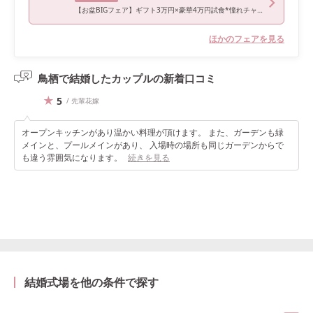
【お盆BIGフェア】ギフト3万円×豪華4万円試食*憧れチャペル体験
ほかのフェアを見る
鳥栖で結婚したカップルの
新着口コミ
5
/ 先輩花嫁
オープンキッチンがあり温かい料理が頂けます。 また、ガーデンも緑
メインと、プールメインがあり、 入場時の場所も同じガーデンからで
も違う雰囲気になります。
続きを見る
結婚式場を他の条件で探す