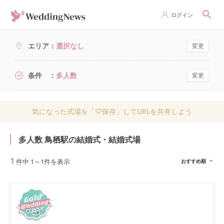
ログイン
エリア
選択なし
変更
条件
多人数
変更
気になった式場を「♡保存」してURLを共有しよう
多人数 鳥栖駅の結婚式・結婚式場
1
件中
1
～
1
件を表示
おすすめ順