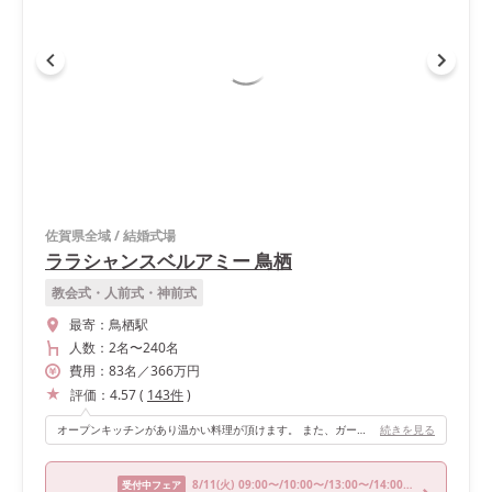
佐賀県全域
/
結婚式場
ララシャンスベルアミー 鳥栖
教会式・人前式・神前式
最寄：
鳥栖駅
人数：
2名
〜
240名
費用：
83
名
／
366
万円
評価：
4.57
(
143
件
)
オープンキッチンがあり温かい料理が頂けます。 また、ガーデンも緑メインと、プールメインがあり、 入場時の場所も同じガーデンからでも違う雰囲気になります。
続きを見る
8/11
(火)
09:00〜/10:00〜/13:00〜/14:00〜/18:00〜
受付中フェア