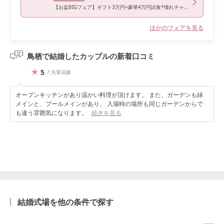
【お盆BIGフェア】ギフト3万円×豪華4万円試食*憧れチャペル体験
ほかのフェアを見る
鳥栖で結婚したカップルの
新着口コミ
5
/ 先輩花嫁
オープンキッチンがあり温かい料理が頂けます。 また、ガーデンも緑
メインと、プールメインがあり、 入場時の場所も同じガーデンからで
も違う雰囲気になります。
続きを見る
結婚式場を他の条件で探す