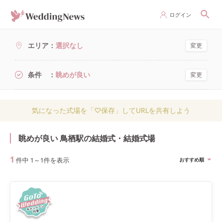
ログイン
エリア
選択なし
変更
条件
眺めが良い
変更
気になった式場を「♡保存」してURLを共有しよう
眺めが良い 鳥栖駅の結婚式・結婚式場
1
件中
1
～
1
件を表示
おすすめ順