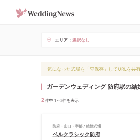
エリア
選択なし
気になった式場を「♡保存」してURLを共
ガーデンウェディング 防府駅の結
2
件中
1
～
2
件を表示
防府・山口・宇部
/
結婚式場
ベルクラシック防府