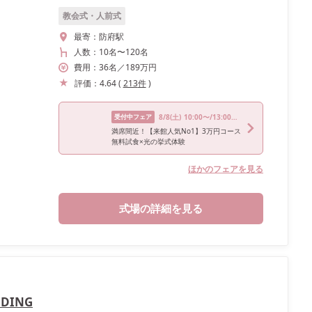
教会式・人前式
最寄：
防府駅
人数：
10名
〜
120名
費用：
36
名
／
189
万円
評価：
4.64
(
213
件
)
受付中フェア
8/8
(土)
10:00〜/13:00〜/16:00〜
満席間近！【来館人気No1】3万円コース
無料試食×光の挙式体験
ほかのフェアを見る
式場の詳細を見る
DING