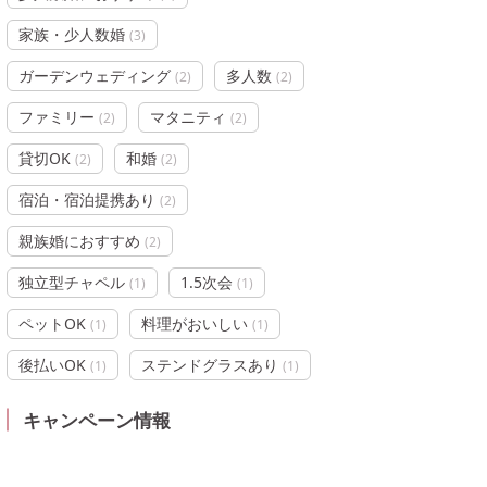
家族・少人数婚
(
3
)
ガーデンウェディング
多人数
(
2
)
(
2
)
ファミリー
マタニティ
(
2
)
(
2
)
貸切OK
和婚
(
2
)
(
2
)
宿泊・宿泊提携あり
(
2
)
親族婚におすすめ
(
2
)
独立型チャペル
1.5次会
(
1
)
(
1
)
ペットOK
料理がおいしい
(
1
)
(
1
)
後払いOK
ステンドグラスあり
(
1
)
(
1
)
キャンペーン情報