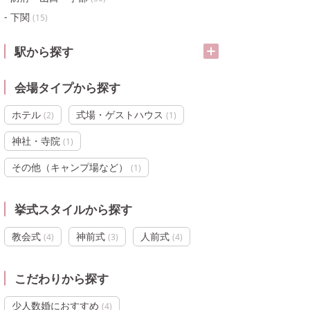
下関
(
15
)
駅から探す
会場タイプから探す
ホテル
式場・ゲストハウス
(
2
)
(
1
)
神社・寺院
(
1
)
その他（キャンプ場など）
(
1
)
挙式スタイルから探す
教会式
神前式
人前式
(
4
)
(
3
)
(
4
)
こだわりから探す
少人数婚におすすめ
(
4
)