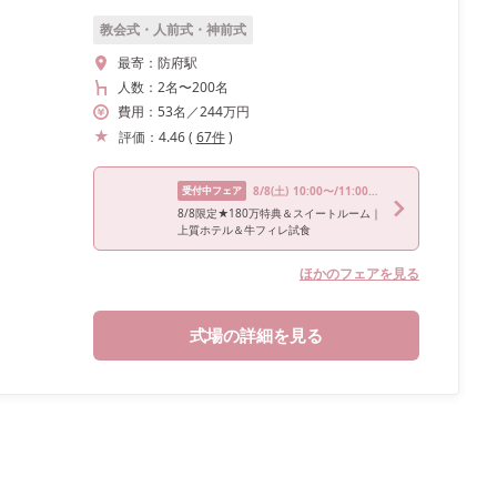
教会式・人前式・神前式
最寄：
防府駅
人数：
2名
〜
200名
費用：
53
名
／
244
万円
評価：
4.46
(
67
件
)
受付中フェア
8/8
(土)
10:00〜/11:00〜/13:00〜/15:30〜/17:00〜
8/8限定★180万特典＆スイートルーム｜
上質ホテル＆牛フィレ試食
ほかのフェアを見る
式場の詳細を見る