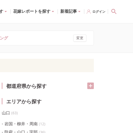
す
花嫁レポートを探す
新着記事
ログイン
ング
変更
都道府県から探す
エリアから探す
山口
(
63
)
岩国・柳井・周南
(
12
)
防府・山口・宇部
(
36
)