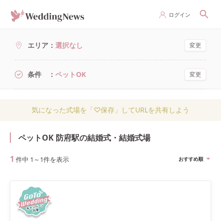
ログイン
エリア
選択なし
変更
条件
ペットOK
変更
気になった式場を「♡保存」してURLを共有しよう
ペットOK 防府駅の結婚式・結婚式場
1
件中
1
～
1
件を表示
おすすめ順