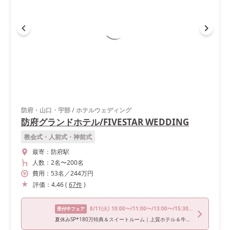
防府・山口・宇部
/
ホテルウェディング
防府グランドホテル/FIVESTAR WEDDING
教会式・人前式・神前式
最寄：
防府駅
人数：
2名
〜
200名
費用：
53
名
／
244
万円
評価：
4.46
(
67
件
)
8/11
(火)
10:00〜/11:00〜/13:00〜/15:30〜/17:00〜
受付中フェア
夏休みSP*180万特典＆スイートルーム｜上質ホテル＆牛フィレ試食