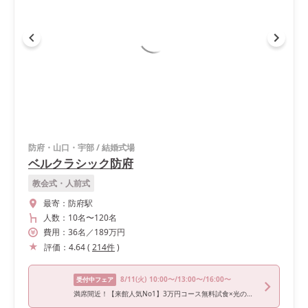
防府・山口・宇部
/
結婚式場
ベルクラシック防府
教会式・人前式
最寄：
防府駅
人数：
10名
〜
120名
費用：
36
名
／
189
万円
評価：
4.64
(
214
件
)
8/11
(火)
10:00〜/13:00〜/16:00〜
受付中フェア
満席間近！【来館人気No1】3万円コース無料試食×光の挙式体験