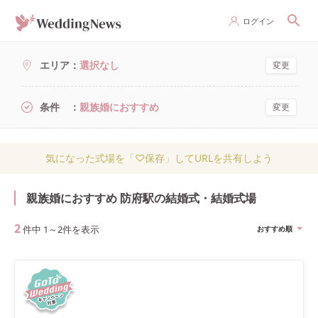
ログイン
エリア
選択なし
変更
条件
親族婚におすすめ
変更
気になった式場を「♡保存」してURLを共有しよう
親族婚におすすめ 防府駅の結婚式・結婚式場
2
件中
1
～
2
件を表示
おすすめ順