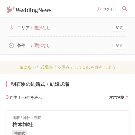
ログイン
エリア
選択なし
変更
条件
選択なし
変更
気になった式場を「♡保存」してURLを共有しよう
明石駅の結婚式・結婚式場
3
件中
1
～
3
件を表示
おすすめ順
播磨
/
神社・寺院
柿本神社
神前式