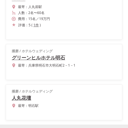
最寄：
人丸前駅
人数：
2名
〜
60名
費用：
15
名
／
19
万円
評価：
5
(
1
件
)
播磨
/
ホテルウェディング
グリーンヒルホテル明石
最寄：
兵庫県明石市大明石町2－1－1
播磨
/
ホテルウェディング
人丸花壇
最寄：
明石駅