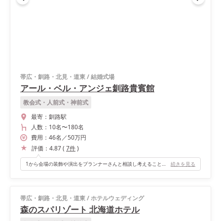
帯広・釧路・北見・道東
/
結婚式場
アール・ベル・アンジェ釧路貴賓館
教会式・人前式・神前式
最寄：
釧路駅
人数：
10名
〜
180名
費用：
46
名
／
50
万円
評価：
4.87
(
7
件
)
1から会場の装飾や演出をプランナーさんと相談し考えることができたので、やりたいことが沢山できるところです！☆
続きを見る
帯広・釧路・北見・道東
/
ホテルウェディング
森のスパリゾート 北海道ホテル