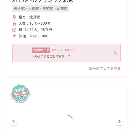
教会式・人前式・神前式・仏前式
最寄：
北見駅
人数：
10名
〜
300名
費用：
76
名
／
98
万円
評価：
4.42
(
18
件
)
8/16
(日)
13:00〜
受付中フェア
ベルクラまるごと体験フェア
ほかのフェアを見る