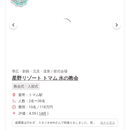
帯広・釧路・北見・道東
/
挙式会場
星野リゾート トマム 水の教会
教会式・人前式
最寄：
トマム駅
人数：
2名
〜
36名
費用：
10
名
／
118
万円
評価：
4.59
(
14
件
)
披露宴は行わず、スタジオaimさんで前撮りをしました。前撮りでは貸切プランでお料理を自由に用意することが出来たので、ケータリングをお願いし家族と過ごしました。 スタジオaimさんでは、素敵なドレスが揃っているのはもちろん、種類豊富な背景がとても素敵でした。ドレスと背景の組み合わせを自分達で選ぶことができ、雰囲気を変えながら理想のお写真を撮っていただけます♡
続きを見る