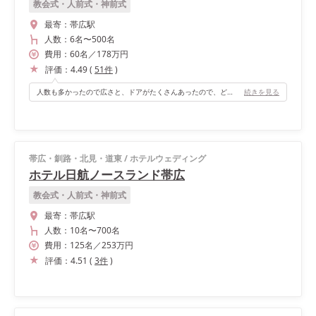
教会式・人前式・神前式
最寄：
帯広駅
人数：
6名
〜
500名
費用：
60
名
／
178
万円
評価：
4.49
(
51
件
)
人数も多かったので広さと、ドアがたくさんあったので、どこのドアから出てくるかというサプライズ感だったり、高砂に立ったときにとても綺麗だったところです。
続きを見る
帯広・釧路・北見・道東
/
ホテルウェディング
ホテル日航ノースランド帯広
教会式・人前式・神前式
最寄：
帯広駅
人数：
10名
〜
700名
費用：
125
名
／
253
万円
評価：
4.51
(
3
件
)