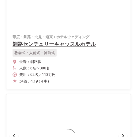
帯広・釧路・北見・道東
/
ホテルウェディング
釧路センチュリーキャッスルホテル
教会式・人前式・神前式
最寄：
釧路駅
人数：
6名
〜
300名
費用：
62
名
／
113
万円
評価：
4.19
(
4
件
)