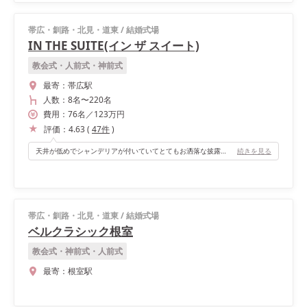
帯広・釧路・北見・道東
/
結婚式場
IN THE SUITE(イン ザ スイート)
教会式・人前式・神前式
最寄：
帯広駅
人数：
8名
〜
220名
費用：
76
名
／
123
万円
評価：
4.63
(
47
件
)
天井が低めでシャンデリアが付いていてとてもお洒落な披露宴会場です＊ ガーデン側はガラス張りになっていて、カラードレスの際にこちらからサプライズ登場しました！高砂後ろは壁面緑化にしライトやお花を装飾することもでき写真映えする高砂になりました！ゲストとの距離も遠すぎないのでアットホームな雰囲気で一緒に楽しめます。
続きを見る
帯広・釧路・北見・道東
/
結婚式場
ベルクラシック根室
教会式・神前式・人前式
最寄：
根室駅