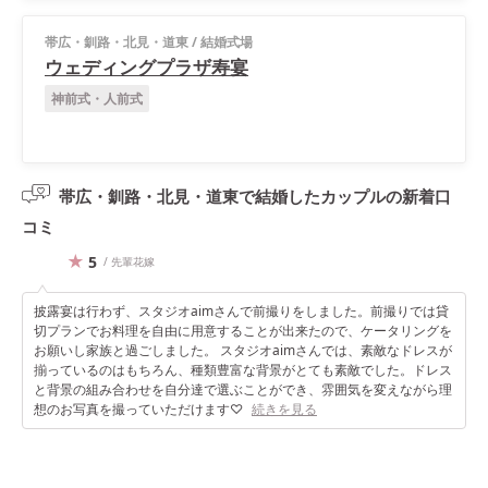
帯広・釧路・北見・道東
/
結婚式場
ウェディングプラザ寿宴
神前式・人前式
帯広・釧路・北見・道東で結婚したカップルの
新着口
コミ
5
/ 先輩花嫁
披露宴は行わず、スタジオaimさんで前撮りをしました。前撮りでは貸
切プランでお料理を自由に用意することが出来たので、ケータリングを
お願いし家族と過ごしました。 スタジオaimさんでは、素敵なドレスが
揃っているのはもちろん、種類豊富な背景がとても素敵でした。ドレス
と背景の組み合わせを自分達で選ぶことができ、雰囲気を変えながら理
想のお写真を撮っていただけます♡
続きを見る