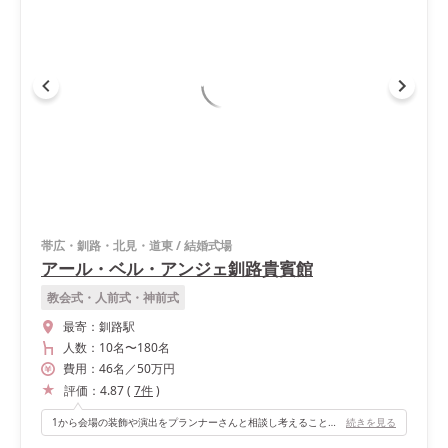
帯広・釧路・北見・道東
/
結婚式場
アール・ベル・アンジェ釧路貴賓館
教会式・人前式・神前式
最寄：
釧路駅
人数：
10名
〜
180名
費用：
46
名
／
50
万円
評価：
4.87
(
7
件
)
1から会場の装飾や演出をプランナーさんと相談し考えることができたので、やりたいことが沢山できるところです！☆
続きを見る