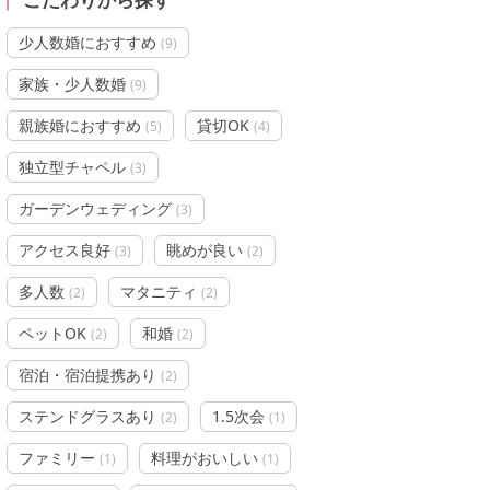
少人数婚におすすめ
(
9
)
家族・少人数婚
(
9
)
親族婚におすすめ
貸切OK
(
5
)
(
4
)
独立型チャペル
(
3
)
ガーデンウェディング
(
3
)
アクセス良好
眺めが良い
(
3
)
(
2
)
多人数
マタニティ
(
2
)
(
2
)
ペットOK
和婚
(
2
)
(
2
)
宿泊・宿泊提携あり
(
2
)
ステンドグラスあり
1.5次会
(
2
)
(
1
)
ファミリー
料理がおいしい
(
1
)
(
1
)