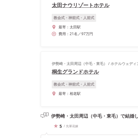
太田ナウリゾートホテル
教会式・神前式・人前式
最寄：
太田駅
費用：
21
名
／
97
万円
伊勢崎・太田周辺（中毛・東毛）
/
ホテルウェディ
桐生グランドホテル
教会式・神前式・人前式
最寄：
相老駅
伊勢崎・太田周辺（中毛・東毛）で結婚
5
/ 先輩花嫁