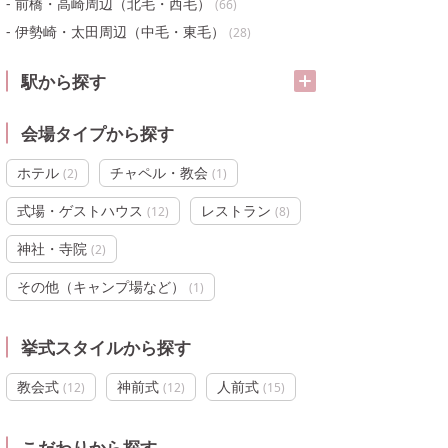
前橋・高崎周辺（北毛・西毛）
(
66
)
伊勢崎・太田周辺（中毛・東毛）
(
28
)
駅から探す
会場タイプから探す
ホテル
チャペル・教会
(
2
)
(
1
)
式場・ゲストハウス
レストラン
(
12
)
(
8
)
神社・寺院
(
2
)
その他（キャンプ場など）
(
1
)
挙式スタイルから探す
教会式
神前式
人前式
(
12
)
(
12
)
(
15
)
こだわりから探す