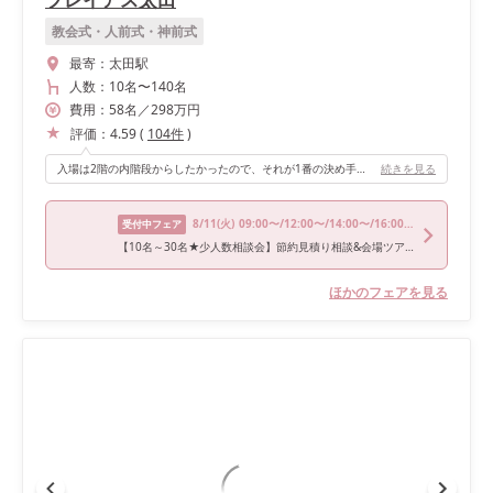
教会式・人前式・神前式
最寄：
太田駅
人数：
10名
〜
140名
費用：
58
名
／
298
万円
評価：
4.59
(
104
件
)
入場は2階の内階段からしたかったので、それが1番の決め手でした！また高砂の後ろの窓を全部開けて明るい空間に出来たこと、ゲストのテーブル数に対して狭くもなく広すぎでもない丁度いい会場で、天井が高く開放的だった所も良かったです！
続きを見る
8/11
(火)
09:00〜/12:00〜/14:00〜/16:00〜/17:00〜
受付中フェア
【10名～30名★少人数相談会】節約見積り相談&会場ツアー
ほかのフェアを見る