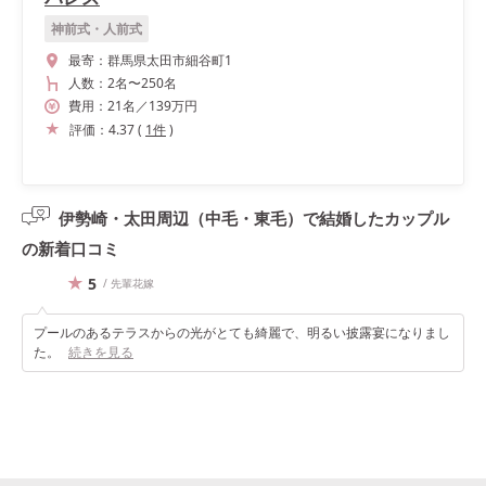
神前式・人前式
最寄：
群馬県太田市細谷町1
人数：
2名
〜
250名
費用：
21
名
／
139
万円
評価：
4.37
(
1
件
)
伊勢崎・太田周辺（中毛・東毛）で結婚したカップル
の
新着口コミ
5
/ 先輩花嫁
プールのあるテラスからの光がとても綺麗で、明るい披露宴になりまし
た。
続きを見る