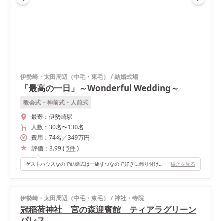
伊勢崎・太田周辺（中毛・東毛）
/
結婚式場
「最高の一日」～Wonderful Wedding～
教会式・神前式・人前式
最寄：
伊勢崎駅
人数：
30名
〜
130名
費用：
74
名
／
349
万円
評価：
3.99
(
5
件
)
ゲストハウスなので結婚式は一組ずつなので好きに飾り付けできてオリジナル感あふれる結婚式にできました。 披露宴会場のプロジェクトマッピングが本当に豪華で、よかったです。ランタンの演出が綺麗でした。 そして、エンドロールのクオリティーが高くて、式場決定の決め手になりました。
続きを見る
伊勢崎・太田周辺（中毛・東毛）
/
神社・寺院
冠稲荷神社 宮の森迎賓館 ティアラグリーン
パレス