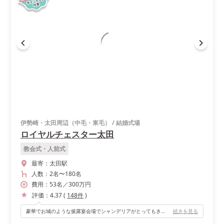
伊勢崎・太田周辺（中毛・東毛）
/
結婚式場
ロイヤルチェスター太田
教会式・人前式
最寄：
太田駅
人数：
2名
〜
180名
費用：
53
名
／
300
万円
評価：
4.37
(
148
件
)
豪華でお城のような披露宴会場でシャンデリアがとってもきれいです！ 細かなところまでお城っぽさが出ていて、ヨーロッパの宮殿にいるような気分になれる披露宴会場です！
続きを見る