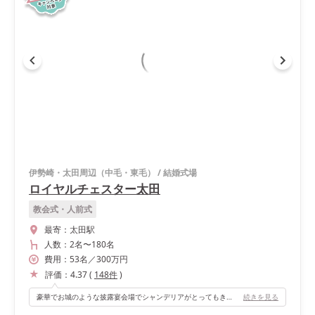
伊勢崎・太田周辺（中毛・東毛）
/
結婚式場
ロイヤルチェスター太田
教会式・人前式
最寄：
太田駅
人数：
2名
〜
180名
費用：
53
名
／
300
万円
評価：
4.37
(
148
件
)
豪華でお城のような披露宴会場でシャンデリアがとってもきれいです！ 細かなところまでお城っぽさが出ていて、ヨーロッパの宮殿にいるような気分になれる披露宴会場です！
続きを見る