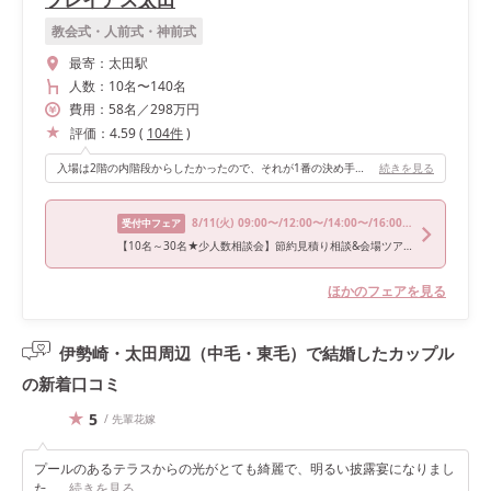
教会式・人前式・神前式
最寄：
太田駅
人数：
10名
〜
140名
費用：
58
名
／
298
万円
評価：
4.59
(
104
件
)
入場は2階の内階段からしたかったので、それが1番の決め手でした！また高砂の後ろの窓を全部開けて明るい空間に出来たこと、ゲストのテーブル数に対して狭くもなく広すぎでもない丁度いい会場で、天井が高く開放的だった所も良かったです！
続きを見る
8/11
(火)
09:00〜/12:00〜/14:00〜/16:00〜/17:00〜
受付中フェア
【10名～30名★少人数相談会】節約見積り相談&会場ツアー
ほかのフェアを見る
伊勢崎・太田周辺（中毛・東毛）で結婚したカップル
の
新着口コミ
5
/ 先輩花嫁
プールのあるテラスからの光がとても綺麗で、明るい披露宴になりまし
た。
続きを見る