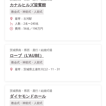
カナルヒルズ迎賓館
教会式・神前式・人前式
最寄：
古河駅
人数：
2名
〜
240名
費用：
56
名
／
196
万円
茨城県南・県西・鹿行
/
結婚式場
ローブ（L'AUBE）
教会式・神前式・人前式
最寄：
茨城県土浦市川口2－11－31
茨城県南・県西・鹿行
/
結婚式場
ダイヤモンドホール
教会式・神前式・人前式