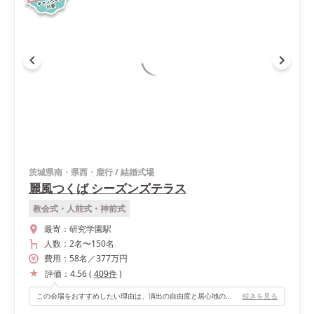
茨城県南・県西・鹿行
/
結婚式場
麗風つくば シーズンズテラス
教会式・人前式・神前式
最寄：
研究学園駅
人数：
2名
〜
150名
費用：
58
名
／
377
万円
評価：
4.56
(
409
件
)
この会場をおすすめしたい理由は、演出の自由度と居心地の良さです。 壁一面を使ったプロジェクションマッピングや光の演出が本当に迫力があって、ゲストからも「すごかった！」と言ってもらえました。 会場自体がとても広いので、ゲスト一人一人がゆったり過ごせるのも魅力ですし、外からのサプライズ登場や2階からの入場など、動線を活かした演出ができるのもポイントです。 やりたいことをしっかり形にできて、理想の結婚式が叶えやすい会場だなと感じました。
続きを見る