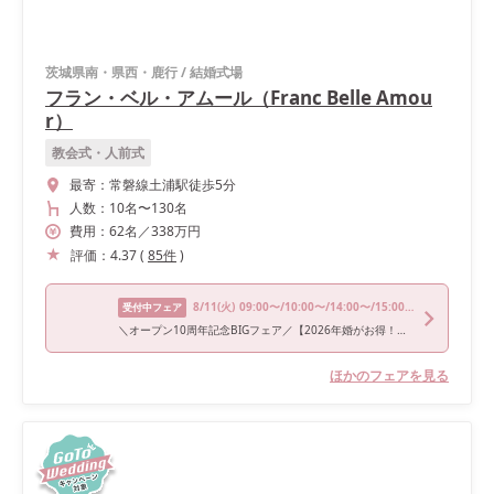
茨城県南・県西・鹿行
/
結婚式場
フラン・ベル・アムール（Franc Belle Amou
r）
教会式・人前式
最寄：
常磐線土浦駅徒歩5分
人数：
10名
〜
130名
費用：
62
名
／
338
万円
評価：
4.37
(
85
件
)
8/11
(火)
09:00〜/10:00〜/14:00〜/15:00〜/17:00〜
受付中フェア
＼オープン10周年記念BIGフェア／【2026年婚がお得！！】
ほかのフェアを見る