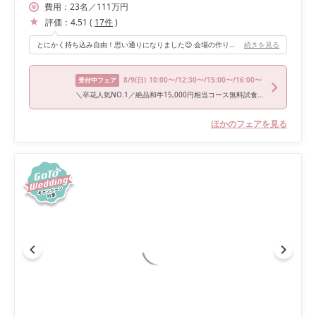
費用：
23
名
／
111
万円
評価：
4.51
(
17
件
)
とにかく持ち込み自由！思い通りになりました😊 会場の作りが木のぬくもりであたたかく、アットホームなパーティーにはとてもいい会場でした。
続きを見る
8/9
(日)
10:00〜/12:30〜/15:00〜/16:00〜
受付中フェア
＼卒花人気NO.1／絶品和牛15,000円相当コース無料試食付きフェア
ほかのフェアを見る