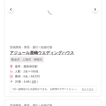
茨城県南・県西・鹿行
/
結婚式場
アジュール鹿嶋ウエディングハウス
教会式・人前式・神前式
最寄：
鹿島神宮駅
人数：
2名
〜
160名
費用：
6
名
／
64
万円
評価：
4.48
(
2
件
)
1日一組限定のため貸切ができる。 お料理やデザートビュッフェが美味しい。
続きを見る
茨城県南・県西・鹿行
/
結婚式場