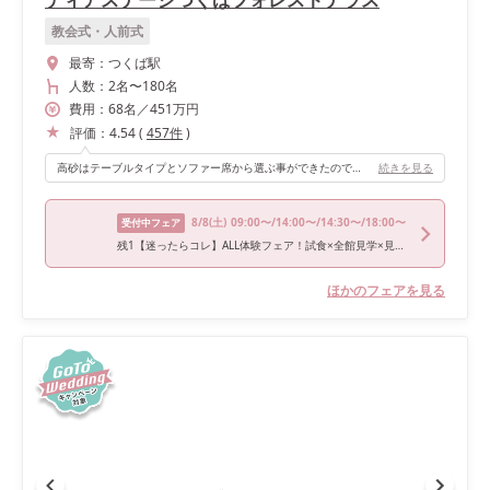
教会式・人前式
最寄：
つくば駅
人数：
2名
〜
180名
費用：
68
名
／
451
万円
評価：
4.54
(
457
件
)
高砂はテーブルタイプとソファー席から選ぶ事ができたので、私達はソファー席を選びました。高砂後ろの装飾がゴールドなので大人な雰囲気です。 会場は広く、スクリーンが大きいのでムービーがとても見やすかったです！！
続きを見る
8/8
(土)
09:00〜/14:00〜/14:30〜/18:00〜
受付中フェア
残1【迷ったらコレ】ALL体験フェア！試食×全館見学×見積り相談会
ほかのフェアを見る