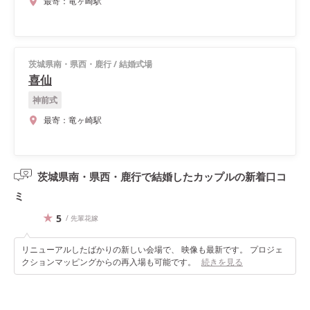
最寄：
竜ヶ崎駅
茨城県南・県西・鹿行
/
結婚式場
喜仙
神前式
最寄：
竜ヶ崎駅
茨城県南・県西・鹿行で結婚したカップルの
新着口コ
ミ
5
/ 先輩花嫁
リニューアルしたばかりの新しい会場で、 映像も最新です。 プロジェ
クションマッピングからの再入場も可能です。
続きを見る