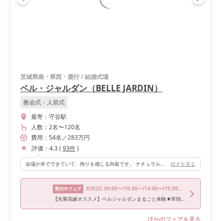
茨城県南・県西・鹿行
/
結婚式場
ベル・ジャルダン（BELLE JARDIN）
教会式・人前式
最寄：
守谷駅
人数：
2名
〜
120名
費用：
54
名
／
283
万円
評価：
4.3
(
93
件
)
会場が木でできていて、拘りを感じる内装です。 ナチュラル感やリゾート感のある結婚式らしくない結婚式ができました。
続きを見る
8/9
(日)
09:00〜/10:00〜/14:00〜/15:00〜/17:00〜
受付中フェア
【先輩花嫁オススメ】ベルジャルダンまるごと体験★常陸牛試食×豪華特典付
ほかのフェアを見る