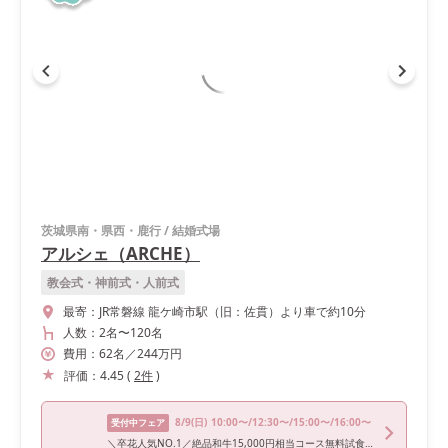
茨城県南・県西・鹿行
/
結婚式場
アルシェ（ARCHE）
教会式・神前式・人前式
最寄：
JR常磐線 龍ケ崎市駅（旧：佐貫）より車で約10分
人数：
2名
〜
120名
費用：
62
名
／
244
万円
評価：
4.45
(
2
件
)
8/9
(日)
10:00〜/12:30〜/15:00〜/16:00〜
受付中フェア
＼卒花人気NO.1／絶品和牛15,000円相当コース無料試食付きフェア