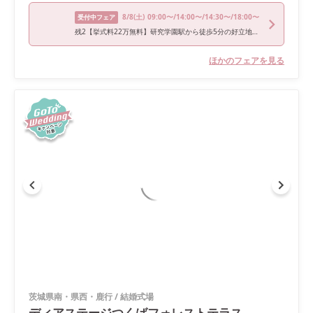
8/8
(土)
09:00〜/14:00〜/14:30〜/18:00〜
受付中フェア
残2【挙式料22万無料】研究学園駅から徒歩5分の好立地！水上チャペル＆日本庭園×絶品和牛フレンチ
ほかのフェアを見る
茨城県南・県西・鹿行
/
結婚式場
ディアステージつくばフォレストテラス