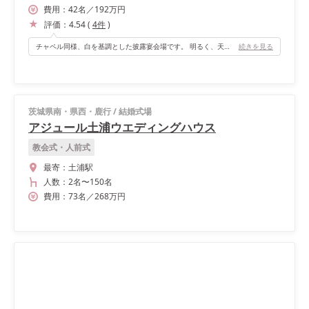
費用：
42
名
／
192
万円
評価：
4.54
(
4
件
)
チャペル同様、白を基調とした披露宴会場です。 明るく、天井も高く開放感溢れる披露宴会場でした。
続きを見る
茨城県南・県西・鹿行
/
結婚式場
アジュール土浦ウエディングハウス
教会式・人前式
最寄：
土浦駅
人数：
2名
〜
150名
費用：
73
名
／
268
万円