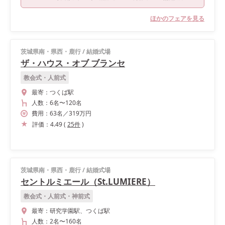
ほかのフェアを見る
茨城県南・県西・鹿行
/
結婚式場
ザ・ハウス・オブ ブランセ
教会式・人前式
最寄：
つくば駅
人数：
6名
〜
120名
費用：
63
名
／
319
万円
評価：
4.49
(
25
件
)
茨城県南・県西・鹿行
/
結婚式場
セントルミエール（St.LUMIERE）
教会式・人前式・神前式
最寄：
研究学園駅、つくば駅
人数：
2名
〜
160名