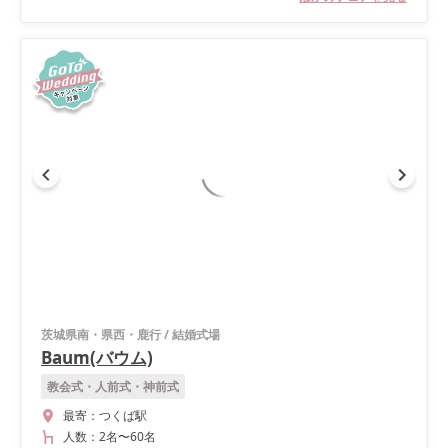
茨城県南・県西・鹿行
/
結婚式場
Baum(バウム)
教会式・人前式・神前式
最寄：
つくば駅
人数：
2名
〜
60名