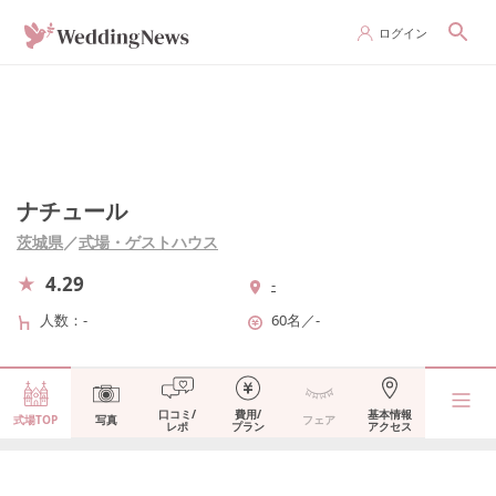
ログイン
ナチュール
茨城県
／
式場・ゲストハウス
4.29
-
人数
-
60名
／
-
口コミ/
費用/
基本情報
式場TOP
写真
フェア
レポ
プラン
アクセス