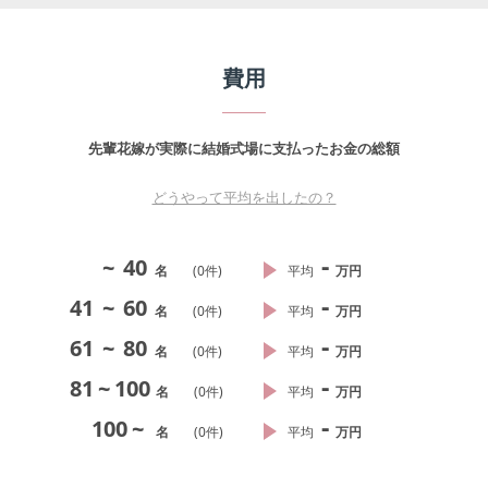
費用
先輩花嫁が実際に結婚式場に支払ったお金の総額
どうやって平均を出したの？
-
~
40
名
(
0
件)
平均
万円
-
41
~
60
名
(
0
件)
平均
万円
-
61
~
80
名
(
0
件)
平均
万円
-
81
~
100
名
(
0
件)
平均
万円
-
100
~
名
(
0
件)
平均
万円