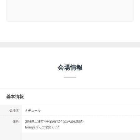
会場情報
基本情報
会場名
ナチュール
住所
茨城県土浦市中村西根12-1(乙戸沼公園隣)
Googleマップで開く