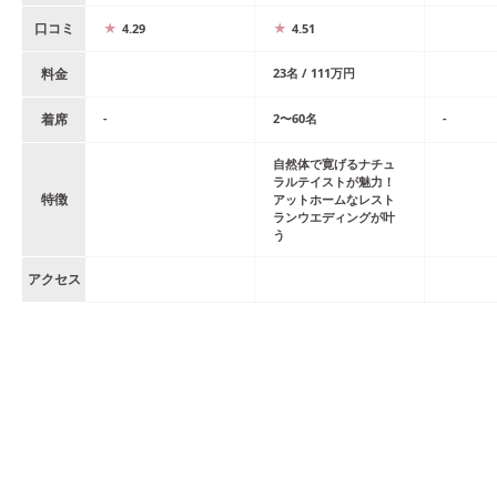
口コミ
4.29
4.51
料金
23
名
/
111
万円
着席
-
2
〜
60
名
-
自然体で寛げるナチュ
ラルテイストが魅力！
特徴
アットホームなレスト
ランウエディングが叶
う
アクセス