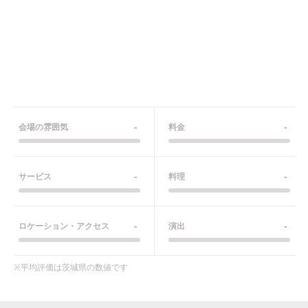
-
-
会場の雰囲気
料金
-
-
サービス
料理
-
-
ロケーション・アクセス
演出
※平均評価は
茨城県
の数値です