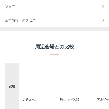
フェア
基本情報／アクセス
周辺会場との比較
式場
ナチュール
Baum(バウム)
アルゾー