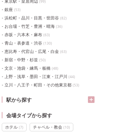
東京駅・皇居周辺
(
99
)
銀座
(
53
)
浜松町・品川・目黒・世田谷
(
82
)
お台場・竹芝・豊洲・晴海
(
36
)
赤坂・六本木・麻布
(
63
)
青山・表参道・渋谷
(
130
)
恵比寿・代官山・広尾・白金
(
63
)
新宿・中野・杉並
(
50
)
文京・池袋・練馬・板橋
(
48
)
上野・浅草・墨田・江東・江戸川
(
44
)
立川・八王子・町田・その他東京都
(
53
)
駅から探す
会場タイプから探す
ホテル
チャペル・教会
(
7
)
(
10
)