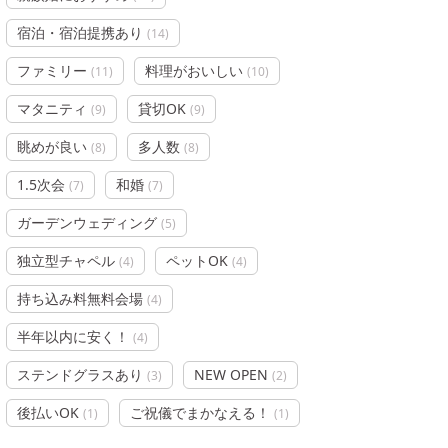
宿泊・宿泊提携あり
(
14
)
ファミリー
料理がおいしい
(
11
)
(
10
)
マタニティ
貸切OK
(
9
)
(
9
)
眺めが良い
多人数
(
8
)
(
8
)
1.5次会
和婚
(
7
)
(
7
)
ガーデンウェディング
(
5
)
独立型チャペル
ペットOK
(
4
)
(
4
)
持ち込み料無料会場
(
4
)
半年以内に安く！
(
4
)
ステンドグラスあり
NEW OPEN
(
3
)
(
2
)
後払いOK
ご祝儀でまかなえる！
(
1
)
(
1
)