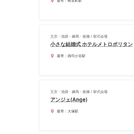
最寄：
椎名町駅
文京・池袋・練馬・板橋
/
挙式会場
小さな結婚式 ホテルメトロポリタン
最寄：
雑司が谷駅
文京・池袋・練馬・板橋
/
挙式会場
アンジェ(Ange)
最寄：
大塚駅