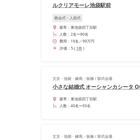
ルクリアモーレ池袋駅前
教会式・人前式
最寄：
東池袋四丁目駅
人数：
2名
〜
80名
費用：
19
名
／
99
万円
評価：
5
(
1
件
)
文京・池袋・練馬・板橋
/
挙式会場
小さな結婚式 オーシャンカシータ OCEA
最寄：
東池袋四丁目駅
人数：
40名
〜
93名
文京・池袋・練馬・板橋
/
挙式会場