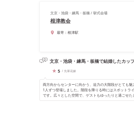
文京・池袋・練馬・板橋
/
挙式会場
根津教会
最寄：
根津駅
文京・池袋・練馬・板橋で結婚したカッ
5
/ 先輩花嫁
両方向からセンターに向かう、迫力の大階段がとても魅
1人ずつ登場しました。階段を降りる時にはスポットラ
です。広々とした空間で、ゲストもゆったりと過ごせた