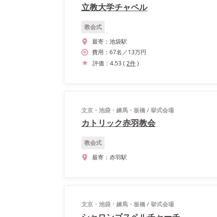
立教大学チャペル
教会式
最寄：
池袋駅
費用：
67
名
／
13
万円
評価：
4.53
(
2
件
)
文京・池袋・練馬・板橋
/
挙式会場
カトリック赤羽教会
教会式
最寄：
赤羽駅
文京・池袋・練馬・板橋
/
挙式会場
シャロンゴスペルチャーチ