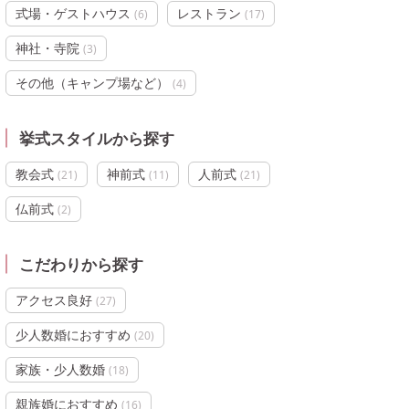
式場・ゲストハウス
レストラン
(
6
)
(
17
)
神社・寺院
(
3
)
その他（キャンプ場など）
(
4
)
挙式スタイルから探す
教会式
神前式
人前式
(
21
)
(
11
)
(
21
)
仏前式
(
2
)
こだわりから探す
アクセス良好
(
27
)
少人数婚におすすめ
(
20
)
家族・少人数婚
(
18
)
親族婚におすすめ
(
16
)