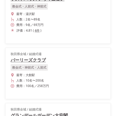
教会式・人前式・神前式
最寄：
湯沢駅
人数：
2名
〜
89名
費用：
9
名
／
69
万円
評価：
4.81
(
4
件
)
秋田県全域
/
結婚式場
バーリーズクラブ
教会式・神前式・人前式
最寄：
大館駅
人数：
10名
〜
200名
費用：
100
名
／
258
万円
秋田県全域
/
結婚式場
グランデールガーデン大安閣