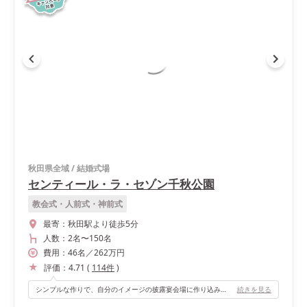
秋田県全域
/
結婚式場
センティール・ラ・セゾン千秋公園
教会式・人前式・神前式
最寄：
秋田駅より徒歩5分
人数：
2名
〜
150名
費用：
46
名
／
262
万円
評価：
4.71
(
114
件
)
シンプルな作りで、自分のイメージの披露宴会場に作り込みやすいです。天井が高くシャンデリアもあるので、シンプルながら高級感もあります。 また披露宴会場の一角に、ガラス窓のある小スペースがあるので、お子さん連れのゲストさんも子供がぐずった時に安心です。
続きを見る