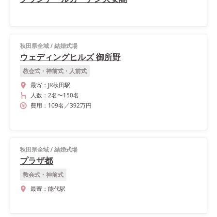
秋田県全域
/
結婚式場
ウェディングヒルズ 御所野
教会式・神前式・人前式
最寄：
JR秋田駅
人数：
2名
〜
150名
費用：
109
名
／
392
万円
秋田県全域
/
結婚式場
プラザ都
教会式・神前式
最寄：
能代駅