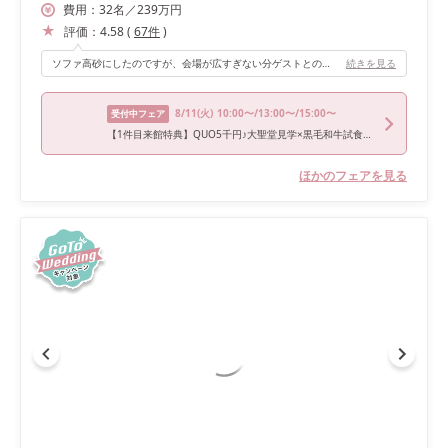
費用：
32
名
／
239
万円
評価：
4.58
(
67
件
)
ソファ高砂にしたのですが、会場が広すぎない分ゲストとの距離も近くて、後列のゲストも顔がちゃんと見えるくるいの距離感でした。 その為、アットホームな雰囲気にしたい方にはとってもおすすめです！
続きを見る
8/11
(火)
10:00〜/13:00〜/15:00〜
受付中フェア
【1件目来館特典】QUO5千円♪大聖堂見学×黒毛和牛試食フェア
ほかのフェアを見る