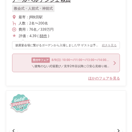
教会式・人前式・神前式
最寄：
JR秋田駅
人数：
2名
〜
200名
費用：
76
名
／
339
万円
評価：
4.39
(
88
件
)
披露宴会場に繋がるガーデンから入場しました♡ ゲストは予想していなかったようでプチサプライズができます！ また、お色直しは階段からの入場にしました。 色んなパターンの入場ができるので、自分の好きな演出ができると思います！
続きを見る
8/9
(日)
10:00〜/11:00〜/13:00〜/14:00〜/16:00〜
受付中フェア
＼後悔のない式場選び／見学2件目以降に◎安心見積り相談フェア
ほかのフェアを見る