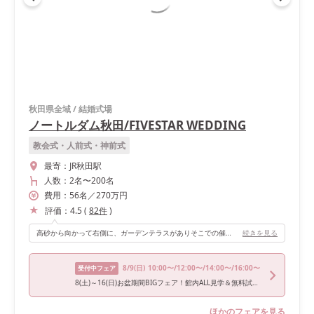
秋田県全域
/
結婚式場
ノートルダム秋田/FIVESTAR WEDDING
教会式・人前式・神前式
最寄：
JR秋田駅
人数：
2名
〜
200名
費用：
56
名
／
270
万円
評価：
4.5
(
82
件
)
高砂から向かって右側に、ガーデンテラスがありそこでの催し物や登場もできます。 全体的に披露宴会場が広く、動線もいいです。高砂正面の2階からの登場もでき、自分たちのやりたい演出の幅が広がると思います。私たちは披露宴開始時はオープンテラスから、お色直しは2階から登場して階段を使用しました！
続きを見る
8/9
(日)
10:00〜/12:00〜/14:00〜/16:00〜
受付中フェア
8(土)～16(日)お盆期間BIGフェア！館内ALL見学＆無料試食＆特典
ほかのフェアを見る