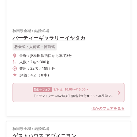
秋田県全域
/
結婚式場
パーティーギャラリーイヤタカ
教会式・人前式・神前式
最寄：
JR秋田駅西口から車で3分
人数：
2名
〜
300名
費用：
22
名
／
189
万円
評価：
4.21
(
8
件
)
8/9
(日)
10:00〜/15:00〜
受付中フェア
【ステンドグラス×花嫁美】無料試食付★チャペル見学フェア
ほかのフェアを見る
秋田県全域
/
結婚式場
ゲストハウス アヴィニヨン