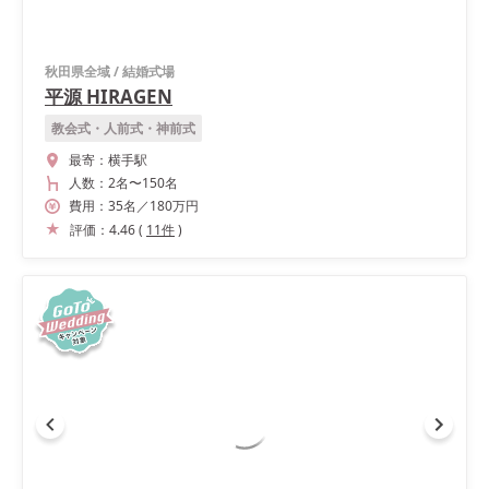
秋田県全域
/
結婚式場
平源 HIRAGEN
教会式・人前式・神前式
最寄：
横手駅
人数：
2名
〜
150名
費用：
35
名
／
180
万円
評価：
4.46
(
11
件
)