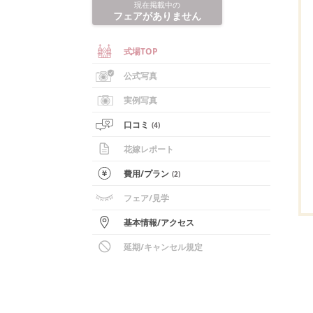
現在掲載中の
フェアがありません
式場TOP
公式写真
実例写真
口コミ
(
4
)
花嫁レポート
費用/
プラン
(
2
)
フェア
/見学
基本情報
/
アクセス
延期/キャンセル規定