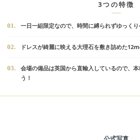
3つの特徴
0
1
.
一日一組限定なので、時間に縛られずゆっくり
0
2
.
ドレスが綺麗に映える大理石を敷き詰めた12
0
3
.
会場の備品は英国から直輸入しているので、本
う！
公式写真