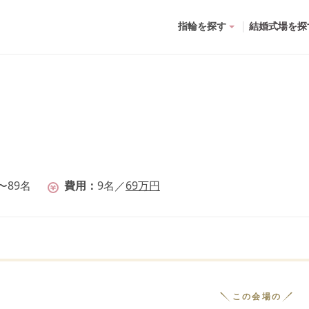
指輪を探す
結婚式場を探
〜89名
費用
9
名
／
69
万円
この会場の