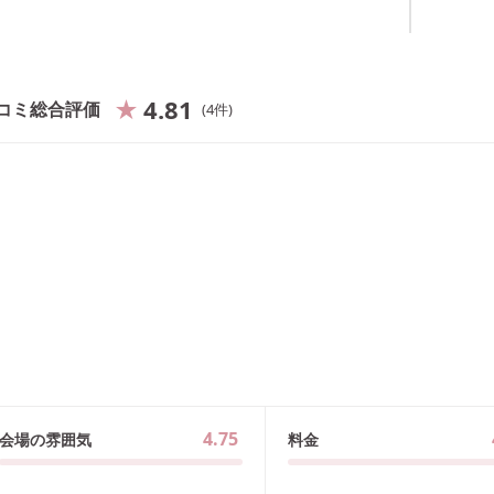
4.81
コミ総合評価
4
件
4.75
会場の雰囲気
料金