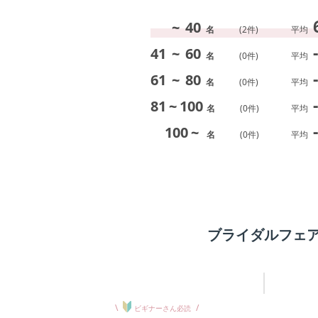
~
40
名
(
2
件)
平均
-
41
~
60
名
(
0
件)
平均
-
61
~
80
名
(
0
件)
平均
-
81
~
100
名
(
0
件)
平均
-
100
~
名
(
0
件)
平均
ブライダルフェ
\
/
ビギナーさん必読