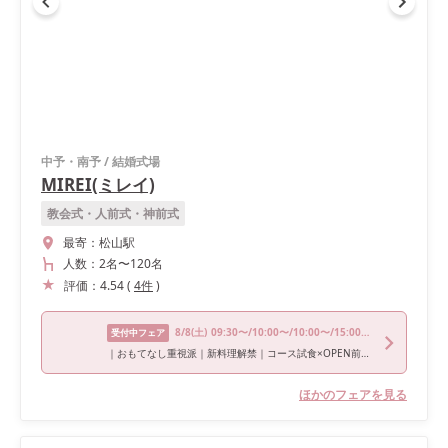
中予・南予
/
結婚式場
MIREI(ミレイ)
教会式・人前式・神前式
最寄：
松山駅
人数：
2名
〜
120名
評価：
4.54
(
4
件
)
8/8
(土)
09:30〜/10:00〜/10:00〜/15:00〜/16:00〜
受付中フェア
｜おもてなし重視派｜新料理解禁｜コース試食×OPEN前相談会
ほかのフェアを見る