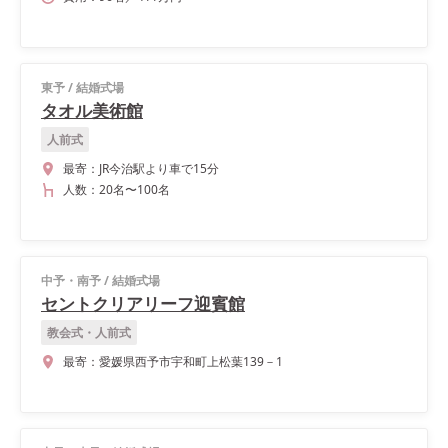
東予
/
結婚式場
タオル美術館
人前式
最寄：
JR今治駅より車で15分
人数：
20名
〜
100名
中予・南予
/
結婚式場
セントクリアリーフ迎賓館
教会式・人前式
最寄：
愛媛県西予市宇和町上松葉139－1