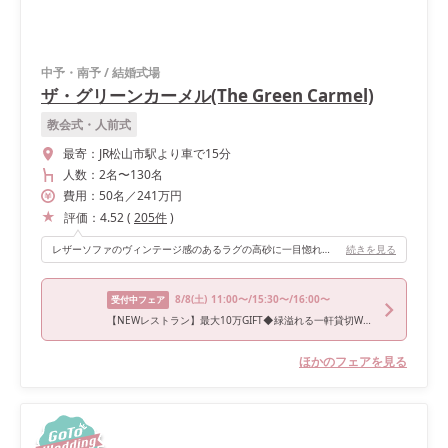
中予・南予
/
結婚式場
ザ・グリーンカーメル(The Green Carmel)
教会式・人前式
最寄：
JR松山市駅より車で15分
人数：
2名
〜
130名
費用：
50
名
／
241
万円
評価：
4.52
(
205
件
)
レザーソファのヴィンテージ感のあるラグの高砂に一目惚れしました♡ 高砂の後ろのガラスからはガーデンのグリーンが綺麗に見えますし、夜婚の場合はイルミネーションがキラキラしてとても綺麗です！ 横長の会場なので、両端のテーブルにいるゲストはこちらからちょっと見えづらいこともありました。
続きを見る
8/8
(土)
11:00〜/15:30〜/16:00〜
受付中フェア
【NEWレストラン】最大10万GIFT◆緑溢れる一軒貸切W相談会
ほかのフェアを見る