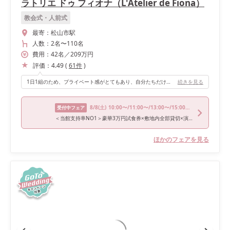
ラトリエ ドゥ フィオナ（L'Atelier de Fiona）
教会式・人前式
最寄：
松山市駅
人数：
2名
〜
110名
費用：
42
名
／
209
万円
評価：
4.49
(
61
件
)
1日1組のため、プライベート感がとてもあり、自分たちだけの特別な日を実感することができました。 ゲストハウスのような温かみのある雰囲気で、ゲストの皆さんと距離が近く、ワイワイと楽しく過ごすことができました。 歓談の時間を多めに取りたかったので、自分の理想にぴったりでした。 また、ヨーロッパ風の海外邸宅を思わせるオシャレな空間で、非日常感を味わうこともできました。
続きを見る
8/8
(土)
10:00〜/11:00〜/13:00〜/15:00〜/17:00〜
受付中フェア
＜当館支持率NO1＞豪華3万円試食券×敷地内全部貸切×演出体験
ほかのフェアを見る