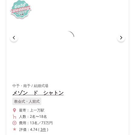
中予・南予
/
結婚式場
メゾン ド シャトン
教会式・人前式
最寄：
上一万駅
人数：
2名
〜
18名
費用：
13
名
／
73
万円
評価：
4.74
(
3
件
)