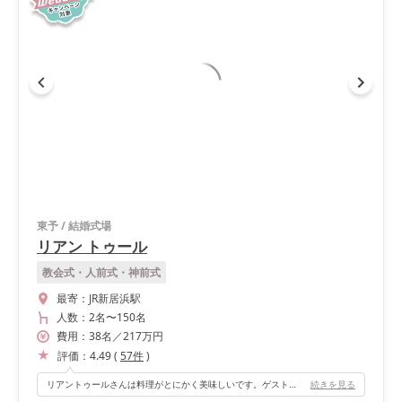
東予
/
結婚式場
リアン トゥール
教会式・人前式・神前式
最寄：
JR新居浜駅
人数：
2名
〜
150名
費用：
38
名
／
217
万円
評価：
4.49
(
57
件
)
リアントゥールさんは料理がとにかく美味しいです。ゲストの多くの方々に美味しかった！と言ってもらえて、とても嬉しいお言葉でした。 もう一つのオススメは、入場扉が3箇所もあって、ドレスやシーンに合わせてそれぞれ選ぶことができます。もちろん私は3箇所全ての扉から入場しました！
続きを見る