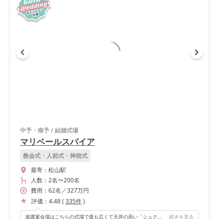
中予・南予
/
結婚式場
マリベールスパイア
教会式・人前式・神前式
最寄：
松山駅
人数：
2名
〜
200名
費用：
62
名
／
327
万円
評価：
4.48
(
335
件
)
披露宴会場はこちらの式場で最も広くて天井の高い「シュクレ」にしました。 広いガーデンからのサプライズ入場、会場内２つの階段を使って絶対やりたかった「ホールニューワールド」でのお色直し入場など、会場の強みをふんだんに使わせていただきました。 広さを十分活かしたゆったりめのレイアウトで、感染症対策ができたのも良かったです。
続きを見る