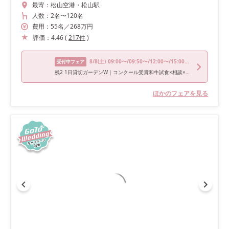
最寄：
松山空港・松山駅
人数：
2名
〜
120名
費用：
55
名
／
268
万円
評価：
4.46
(
217
件
)
8/8
(土)
09:00〜/09:50〜/12:00〜/15:00〜/16:00〜
受付中フェア
残2 1日貸切ガーデンW｜コンクール受賞和牛試食×相談×見積り
ほかのフェアを見る