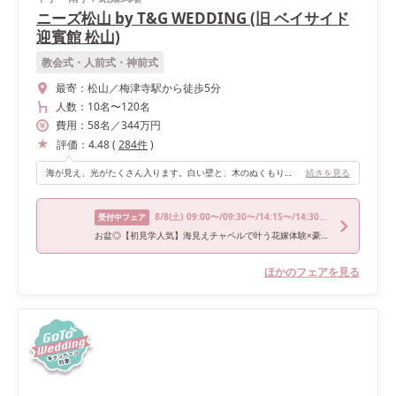
ニーズ松山 by T&G WEDDING (旧 ベイサイド
迎賓館 松山)
教会式・人前式・神前式
最寄：
松山／梅津寺駅から徒歩5分
人数：
10名
〜
120名
費用：
58
名
／
344
万円
評価：
4.48
(
284
件
)
海が見え、光がたくさん入ります。白い壁と、木のぬくもりを感じられる"ナチュラルウエディング"なとっても可愛いチャペルです！
続きを見る
8/8
(土)
09:00〜/09:30〜/14:15〜/14:30〜/18:00〜
受付中フェア
お盆◎【初見学人気】海見えチャペルで叶う花嫁体験×豪華試食
ほかのフェアを見る