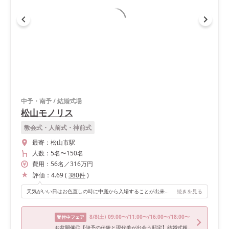
中予・南予
/
結婚式場
松山モノリス
教会式・人前式・神前式
最寄：
松山市駅
人数：
5名
〜
150名
費用：
56
名
／
316
万円
評価：
4.69
(
380
件
)
天気がいい日はお色直しの時に中庭から入場することが出来ます。紅葉や桜などを見ることができるので、季節で雰囲気が変わることも面白いです。 また、オプションでキャンドルを飾ることも可能でした。私たちは予算の関係から諦めましたが、すごく綺麗なのでオススメです。
続きを見る
8/8
(土)
09:00〜/11:00〜/16:00〜/18:00〜
受付中フェア
お盆開催◎【伊予の伝統と現代美が出会う邸宅】結婚式相談フェア