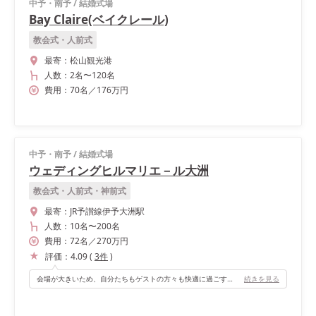
中予・南予
/
結婚式場
Bay Claire(ベイクレール)
教会式・人前式
最寄：
松山観光港
人数：
2名
〜
120名
費用：
70
名
／
176
万円
中予・南予
/
結婚式場
ウェディングヒルマリエ－ル大洲
教会式・人前式・神前式
最寄：
JR予讃線伊予大洲駅
人数：
10名
〜
200名
費用：
72
名
／
270
万円
評価：
4.09
(
3
件
)
会場が大きいため、自分たちもゲストの方々も快適に過ごすことが出来たと思います。
続きを見る