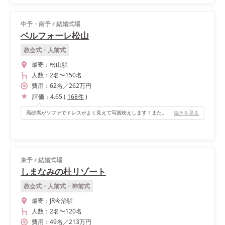
中予・南予
/
結婚式場
ベルフォーレ松山
教会式・人前式
最寄：
松山駅
人数：
2名
〜
150名
費用：
62
名
／
262
万円
評価：
4.65
(
168
件
)
高砂席がソファでドレスがよく見えて写真映えします！また、お色直し後は高砂の後ろの隠し扉から入場できてサプライズ感も演出できます！
続きを見る
東予
/
結婚式場
しまなみの杜リゾート
教会式・人前式・神前式
最寄：
JR今治駅
人数：
2名
〜
120名
費用：
49
名
／
213
万円