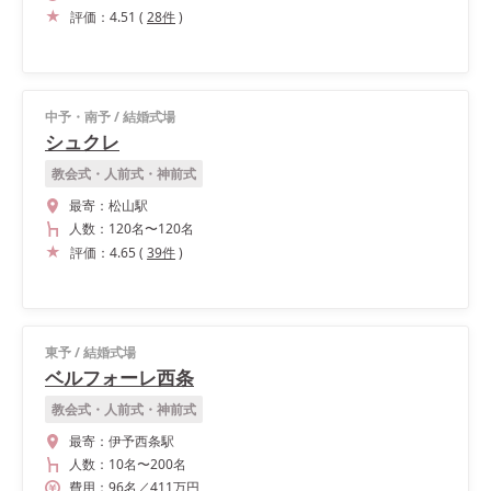
評価：
4.51
(
28
件
)
中予・南予
/
結婚式場
シュクレ
教会式・人前式・神前式
最寄：
松山駅
人数：
120名
〜
120名
評価：
4.65
(
39
件
)
東予
/
結婚式場
ベルフォーレ西条
教会式・人前式・神前式
最寄：
伊予西条駅
人数：
10名
〜
200名
費用：
96
名
／
411
万円