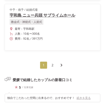
中予・南予
/
結婚式場
宇和島 ニュー兵頭 サブライムホール
教会式・神前式・人前式
最寄：
宇和島駅
人数：
10名
〜
300名
費用：
92
名
／
391
万円
1
2
愛媛で結婚したカップルの
新着口コミ
5
/ 先輩花嫁
独自でこだわった空間に出来るので、おすすめです！
続きを見る