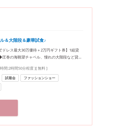
ル＆大階段＆豪華試食♪
でドレス最大30万優待＋2万円ギフト券】1組貸
◆圧巻の海眺望チャペル、憧れの大階段など貸
要時間:
2時間50分程度
]
[ 無料 ]
試着会
ファッションショー