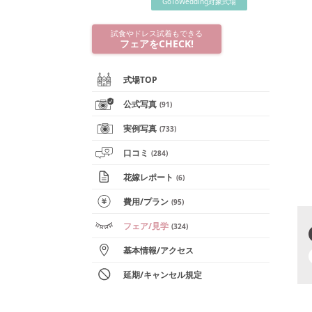
GoToWedding対象式場
試食やドレス試着もできる
フェアをCHECK!
式場TOP
公式写真
(
91
)
実例写真
(
733
)
口コミ
(
284
)
花嫁レポート
(
6
)
費用/
プラン
(
95
)
フェア
/見学
(
324
)
基本情報
/
アクセス
延期/キャンセル規定