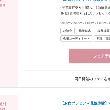
(日)
<卒花支持率★当館No.1！新鮮魚
SNS話題沸騰★憧れのサンセッ
ート邸宅体験【料理、ドレスなど最
09:00〜/09:30〜/14:15〜/14:30〜/
相談会
模擬挙式
模擬披露
会場コーディネート
料理・引
フェア予
同日開催のフェアを
【お盆プレミア★花嫁体験】
8/11
(火)