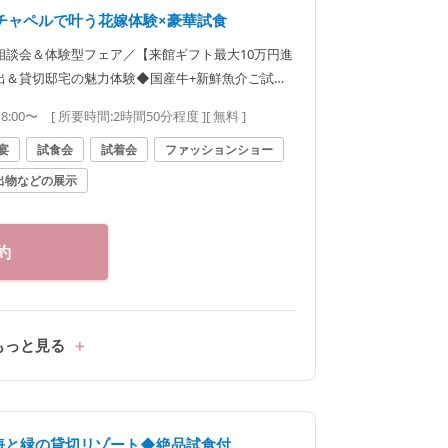
チャペルで叶う花嫁体験×豪華試食
相談会＆体験型フェア／【来館ギフト最大10万円進
出＆貸切邸宅の魅力体験◆国産牛+新鮮魚介ご試食
大100万円優待】
18:00〜
[ 所要時間:
2時間50分程度
]
[ 無料 ]
宴
試食会
試着会
ファッションショー
出物などの展示
約
もっと見る
む海と緑の貸切リゾート◆絶品試食付