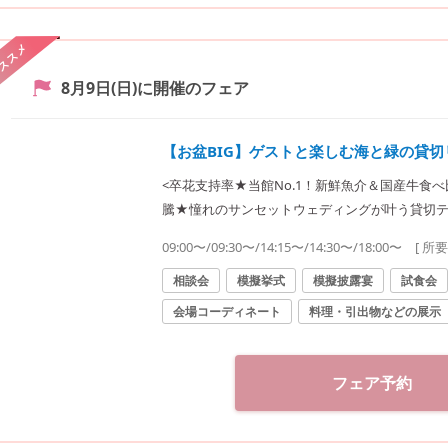
ススメ
8月9日(日)
に開催のフェア
【お盆BIG】ゲストと楽しむ海と緑の貸
<卒花支持率★当館No.1！新鮮魚介＆国産牛食べ
騰★憧れのサンセットウェディングが叶う貸切
ドレスなど最大100万円優待付】
09:00〜/09:30〜/14:15〜/14:30〜/18:00〜
[ 所
相談会
模擬挙式
模擬披露宴
試食会
会場コーディネート
料理・引出物などの展示
フェア予約