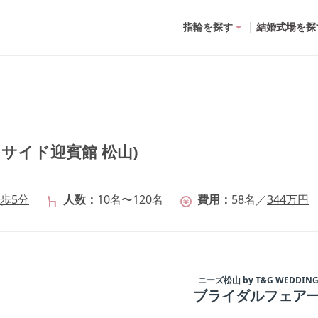
指輪を探す
結婚式場を探
ベイサイド迎賓館 松山)
歩5分
人数
10名〜120名
費用
58
名
／
344
万円
ニーズ松山 by T&G WEDDIN
ブライダルフェア