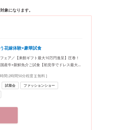
の対象になります。
う花嫁体験×豪華試食
フェア／【来館ギフト最大10万円進呈】圧巻！
国産牛+新鮮魚介ご試食【初見学でドレス最大2
要時間:
2時間50分程度
]
[ 無料 ]
試着会
ファッションショー