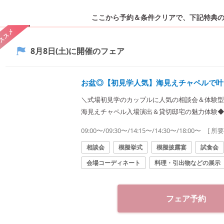
ここから予約＆条件クリアで、
下記特典
ススメ
8月8日(土)
に開催のフェア
お盆◎【初見学人気】海見えチャペルで叶
＼式場初見学のカップルに人気の相談会＆体験型
海見えチャペル入場演出＆貸切邸宅の魅力体験◆
0万円など最大100万円優待】
09:00〜/09:30〜/14:15〜/14:30〜/18:00〜
[ 所
相談会
模擬挙式
模擬披露宴
試食会
会場コーディネート
料理・引出物などの展示
フェア予約