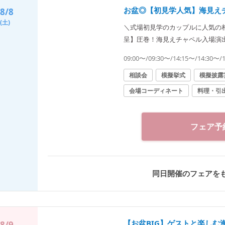
お盆◎【初見学人気】海見え
8/8
(土)
＼式場初見学のカップルに人気の
呈】圧巻！海見えチャペル入場演
【初見学でドレス最大20万円など最
09:00〜/09:30〜/14:15〜/14:30〜/
相談会
模擬挙式
模擬披露
会場コーディネート
料理・引
フェア予
同日開催のフェアを
【お盆BIG】ゲストと楽し
8/9