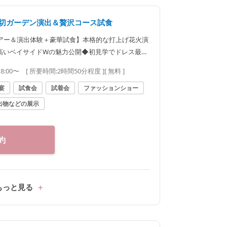
貸切ガーデン演出＆贅沢コース試食
アー＆演出体験＋豪華試食】本格的な打上げ花火演
高いベイサイドWの魅力公開◆初見学でドレス最大
食＆10万円来館ギフト
18:00〜
[ 所要時間:
2時間50分程度
]
[ 無料 ]
宴
試食会
試着会
ファッションショー
出物などの展示
約
もっと見る