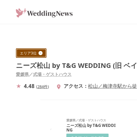
エリア
3
位
ニーズ松山 by T&G WEDDING (旧 
愛媛県
／
式場・ゲストハウス
4.48
アクセス
松山／梅津寺駅から徒
(
284件
)
愛媛県
／
式場・ゲストハウス
ニーズ松山 by T&G WEDDI
NG