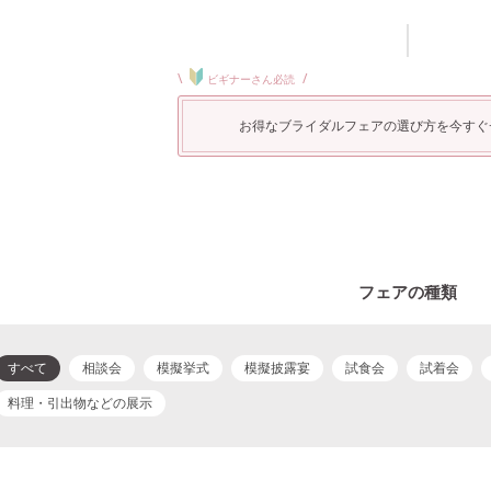
\
/
ビギナーさん必読
お得なブライダルフェアの選び方を今すぐ
フェアの種類
すべて
相談会
模擬挙式
模擬披露宴
試食会
試着会
料理・引出物などの展示