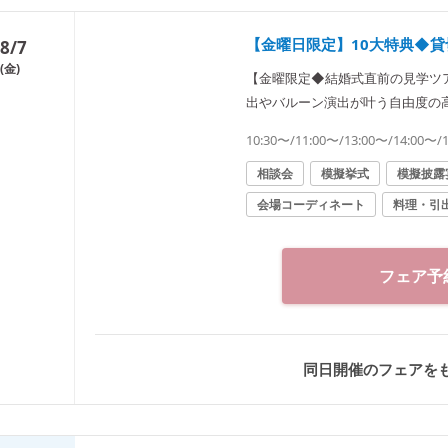
【金曜日限定】10大特典◆
8/7
(金)
【金曜限定◆結婚式直前の見学ツ
出やバルーン演出が叶う自由度の
20万円優待など10大特典＋豪華試
10:30〜/11:00〜/13:00〜/14:00〜/
相談会
模擬挙式
模擬披露
会場コーディネート
料理・引
フェア予
同日開催のフェアを