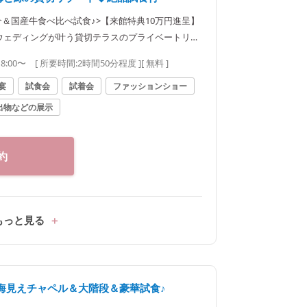
介＆国産牛食べ比べ試食♪>【来館特典10万円進呈】
トウェディングが叶う貸切テラスのプライベートリゾ
大100万円優待付】
18:00〜
[ 所要時間:
2時間50分程度
]
[ 無料 ]
宴
試食会
試着会
ファッションショー
出物などの展示
約
もっと見る
海見えチャペル＆大階段＆豪華試食♪