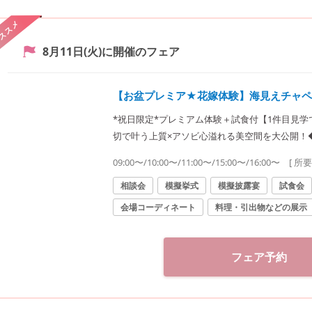
ススメ
8月11日(火)
に開催のフェア
【お盆プレミア★花嫁体験】海見えチャペ
*祝日限定*プレミアム体験＋試食付【1件目見学
切で叶う上質×アソビ心溢れる美空間を大公開！
切邸宅ならではを堪能！
09:00〜/10:00〜/11:00〜/15:00〜/16:00〜
[ 所
相談会
模擬挙式
模擬披露宴
試食会
会場コーディネート
料理・引出物などの展示
フェア予約