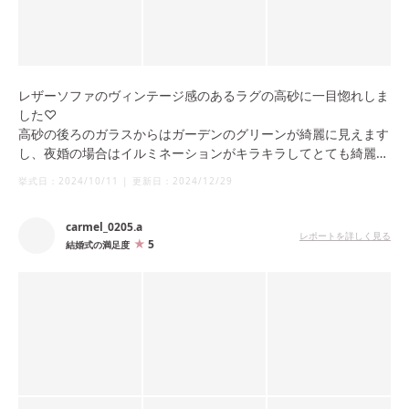
レザーソファのヴィンテージ感のあるラグの高砂に一目惚れしま
した♡
高砂の後ろのガラスからはガーデンのグリーンが綺麗に見えます
し、夜婚の場合はイルミネーションがキラキラしてとても綺麗で
す！
挙式日：
2024/10/11
|
更新日：
2024/12/29
横長の会場なので、両端のテーブルにいるゲストはこちらからち
carmel_0205.a
ょっと見えづらいこともありました。
レポートを詳しく見る
5
結婚式の満足度