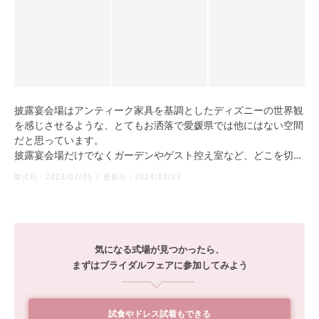
披露宴会場はアンティーク家具を基調としたディズニーの世界観
を感じさせるような、とてもお洒落で愛媛県では他にはない空間
だと思っています。
披露宴会場だけでなくガーデンやゲスト控え室など、どこを切り
取っても絵になる会場です。
挙式日：
2023/02/05
|
更新日：
2024/02/27
気になる式場が見つかったら、
まずはブライダルフェアに参加してみよう
試食やドレス試着もできる