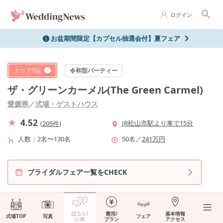
ログイン
お盆期間限定【カプセル抽選会付】夏フェア
エリア
5
位
令和型パーティー
ザ・グリーンカーメル(The Green Carmel)
愛媛県
／
式場・ゲストハウス
4.52
JR松山市駅より車で15分
(
205件
)
人数
2名〜130名
50
名
／
241
万円
ブライダルフェア一覧をCHECK
口コミ/
費用/
基本情報
式場TOP
写真
フェア
レポ
プラン
アクセス