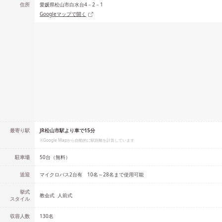
住所
愛媛県松山市白水台4－2－1
Googleマップで開く
最寄り駅
JR松山市駅より車で15分
※Google Mapから自動的に駅距離を計算しています
駐車場
50台（無料）
送迎
マイクロバス2台有 10名～28名まで使用可能
挙式
教会式
人前式
スタイル
収容人数
130
名