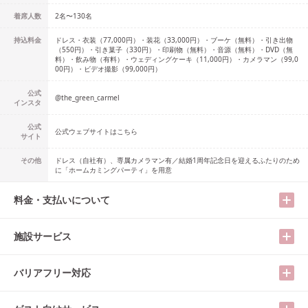
着席人数
2名
〜
130名
持込料金
ドレス・衣装（77,000円）・装花（33,000円）・ブーケ（無料）・引き出物
（550円）・引き菓子（330円）・印刷物（無料）・音源（無料）・DVD（無
料）・飲み物（有料）・ウェディングケーキ（11,000円）・カメラマン（99,0
00円）・ビデオ撮影（99,000円）
公式
@
the_green_carmel
インスタ
公式
公式ウェブサイトはこちら
サイト
その他
ドレス（自社有）、専属カメラマン有／結婚1周年記念日を迎えるふたりのため
に「ホームカミングパーティ」を用意
料金・支払いについて
施設サービス
バリアフリー対応