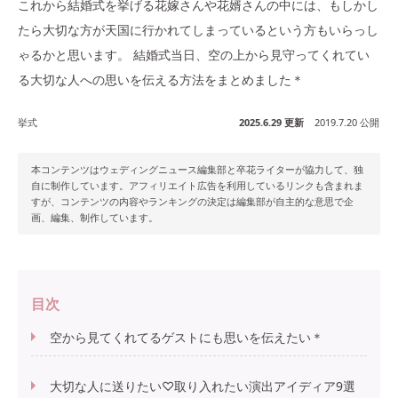
これから結婚式を挙げる花嫁さんや花婿さんの中には、もしかし
たら大切な方が天国に行かれてしまっているという方もいらっし
ゃるかと思います。 結婚式当日、空の上から見守ってくれてい
る大切な人への思いを伝える方法をまとめました＊
挙式
2025.6.29 更新
2019.7.20 公開
本コンテンツはウェディングニュース編集部と卒花ライターが協力して、独
自に制作しています。アフィリエイト広告を利用しているリンクも含まれま
すが、コンテンツの内容やランキングの決定は編集部が自主的な意思で企
画、編集、制作しています。
目次
空から見てくれてるゲストにも思いを伝えたい＊
大切な人に送りたい♡取り入れたい演出アイディア9選