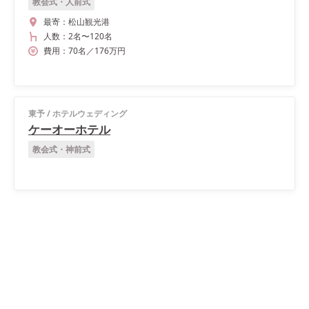
教会式・人前式
最寄：
松山観光港
人数：
2名
〜
120名
費用：
70
名
／
176
万円
東予
/
ホテルウェディング
ケーオーホテル
教会式・神前式