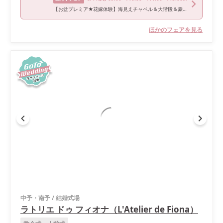
【お盆プレミア★花嫁体験】海見えチャペル＆大階段＆豪華試食♪
ほかのフェアを見る
中予・南予
/
結婚式場
ラトリエ ドゥ フィオナ（L'Atelier de Fiona）