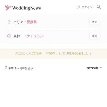
ログイン
エリア
愛媛県
変更
条件
ナチュラル
変更
気になった式場を「♡保存」してURLを共有しよう
7
件中
1
～
7
件を表示
おすすめ順