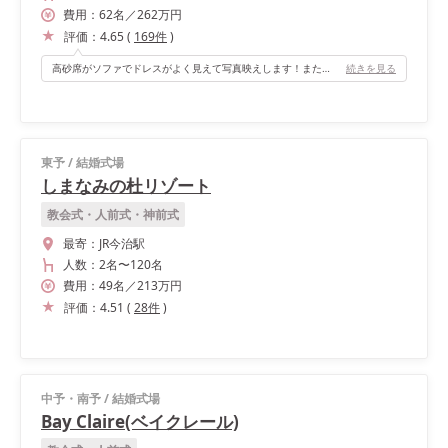
費用：
62
名
／
262
万円
評価：
4.65
(
169
件
)
高砂席がソファでドレスがよく見えて写真映えします！また、お色直し後は高砂の後ろの隠し扉から入場できてサプライズ感も演出できます！
続きを見る
東予
/
結婚式場
しまなみの杜リゾート
教会式・人前式・神前式
最寄：
JR今治駅
人数：
2名
〜
120名
費用：
49
名
／
213
万円
評価：
4.51
(
28
件
)
中予・南予
/
結婚式場
Bay Claire(ベイクレール)