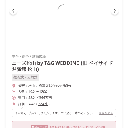
中予・南予
/
結婚式場
ニーズ松山 by T&G WEDDING (旧 ベイサイド
迎賓館 松山)
教会式・人前式
最寄：
松山／梅津寺駅から徒歩5分
人数：
10名
〜
120名
費用：
58
名
／
344
万円
評価：
4.48
(
284
件
)
海が見え、光がたくさん入ります。白い壁と、木のぬくもりを感じられる"ナチュラルウエディング"なとっても可愛いチャペルです！
続きを見る
8/11
(火)
09:00〜/10:00〜/11:00〜/15:00〜/16:00〜
受付中フェア