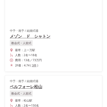
中予・南予
/
結婚式場
メゾン ド シャトン
教会式・人前式
最寄：
上一万駅
人数：
2名
〜
18名
費用：
13
名
／
73
万円
評価：
4.74
(
3
件
)
中予・南予
/
結婚式場
ベルフォーレ松山
教会式・人前式
最寄：
松山駅
人数：
2名
〜
150名