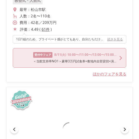
教会式・人前式
最寄：
松山市駅
人数：
2名
〜
110名
費用：
42
名
／
209
万円
評価：
4.49
(
61
件
)
1日1組のため、プライベート感がとてもあり、自分たちだけの特別な日を実感することができました。 ゲストハウスのような温かみのある雰囲気で、ゲストの皆さんと距離が近く、ワイワイと楽しく過ごすことができました。 歓談の時間を多めに取りたかったので、自分の理想にぴったりでした。 また、ヨーロッパ風の海外邸宅を思わせるオシャレな空間で、非日常感を味わうこともできました。
続きを見る
8/11
(火)
10:00〜/11:00〜/13:00〜/15:00〜/17:00〜
受付中フェア
＜当館支持率NO1＞豪華3万円試食券×敷地内全部貸切×演出体験
ほかのフェアを見る