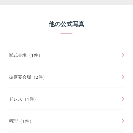
他の公式写真
挙式会場
（
1
件）
披露宴会場
（
2
件）
ドレス
（
1
件）
料理
（
1
件）