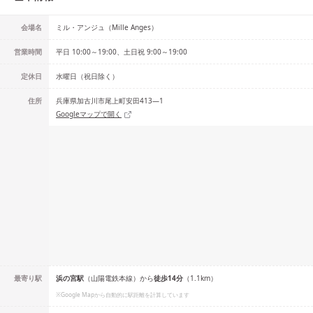
会場名
ミル・アンジュ（Mille Anges）
営業時間
平日 10:00～19:00、土日祝 9:00～19:00
定休日
水曜日（祝日除く）
住所
兵庫県加古川市尾上町安田413―1
Googleマップで開く
最寄り駅
浜の宮
駅
（
山陽電鉄本線
）
から
徒歩
14
分
（
1.1
km）
※Google Mapから自動的に駅距離を計算しています