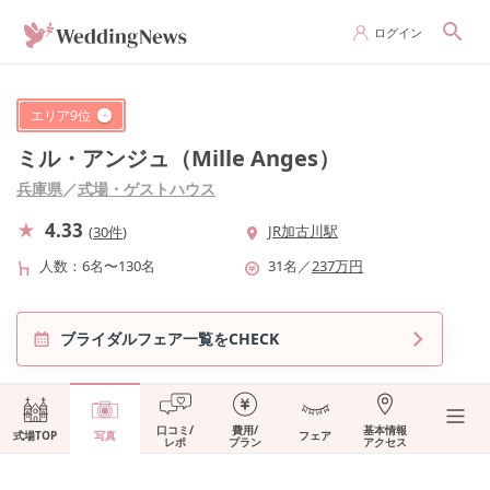
ログイン
エリア
9
位
ミル・アンジュ（Mille Anges）
兵庫県
／
式場・ゲストハウス
4.33
JR加古川駅
(
30件
)
人数
6名〜130名
31
名
／
237
万円
ブライダルフェア一覧をCHECK
口コミ/
費用/
基本情報
式場TOP
写真
フェア
レポ
プラン
アクセス