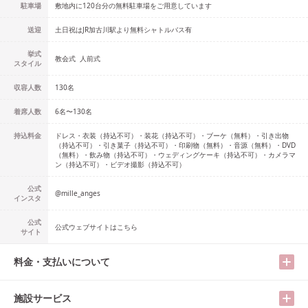
駐車場
敷地内に120台分の無料駐車場をご用意しています
送迎
土日祝はJR加古川駅より無料シャトルバス有
挙式
教会式
人前式
スタイル
収容人数
130
名
着席人数
6名
〜
130名
持込料金
ドレス・衣装（持込不可）・装花（持込不可）・ブーケ（無料）・引き出物
（持込不可）・引き菓子（持込不可）・印刷物（無料）・音源（無料）・DVD
（無料）・飲み物（持込不可）・ウェディングケーキ（持込不可）・カメラマ
ン（持込不可）・ビデオ撮影（持込不可）
公式
@
mille_anges
インスタ
公式
公式ウェブサイトはこちら
サイト
料金・支払いについて
施設サービス