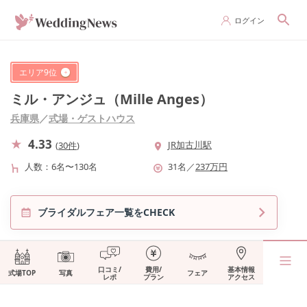
ログイン
エリア
9
位
ミル・アンジュ（Mille Anges）
兵庫県
／
式場・ゲストハウス
4.33
JR加古川駅
(
30件
)
人数
6名〜130名
31
名
／
237
万円
ブライダルフェア一覧をCHECK
口コミ/
費用/
基本情報
式場TOP
写真
フェア
レポ
プラン
アクセス