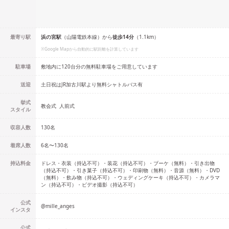
最寄り駅
浜の宮
駅
（
山陽電鉄本線
）
から
徒歩
14
分
（
1.1
km）
※Google Mapから自動的に駅距離を計算しています
駐車場
敷地内に120台分の無料駐車場をご用意しています
送迎
土日祝はJR加古川駅より無料シャトルバス有
挙式
教会式
人前式
スタイル
収容人数
130
名
着席人数
6名
〜
130名
持込料金
ドレス・衣装（持込不可）・装花（持込不可）・ブーケ（無料）・引き出物
（持込不可）・引き菓子（持込不可）・印刷物（無料）・音源（無料）・DVD
（無料）・飲み物（持込不可）・ウェディングケーキ（持込不可）・カメラマ
ン（持込不可）・ビデオ撮影（持込不可）
公式
@
mille_anges
インスタ
公式