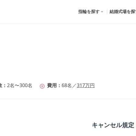
指輪を探す
結婚式場を探
数
2名〜300名
費用
68
名
／
317
万円
キャンセル規定