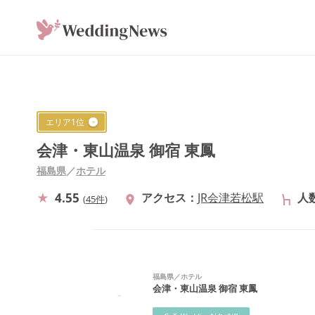
エリア
1
位
会津・東山温泉 御宿 東鳳
福島県
／
ホテル
4.55
アクセス
JR会津若松駅
人
(
45件
)
福島県
／
ホテル
会津・東山温泉 御宿 東鳳