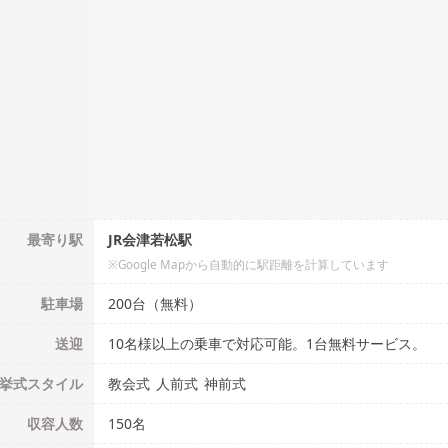
最寄り駅
JR会津若松駅
※Google Mapから自動的に駅距離を計算しています
駐車場
200台（無料）
送迎
10名様以上の乗車で対応可能。1台無料サービス。
挙式
スタイル
教会式
人前式
神前式
収容人数
150
名