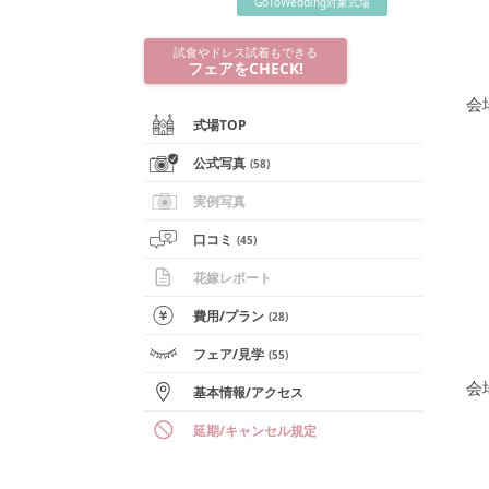
GoToWedding対象式場
試食やドレス試着もできる
フェアをCHECK!
会
式場TOP
公式写真
(
58
)
実例写真
口コミ
(
45
)
花嫁レポート
費用/
プラン
(
28
)
フェア
/見学
(
55
)
会
基本情報
/
アクセス
延期/キャンセル規定