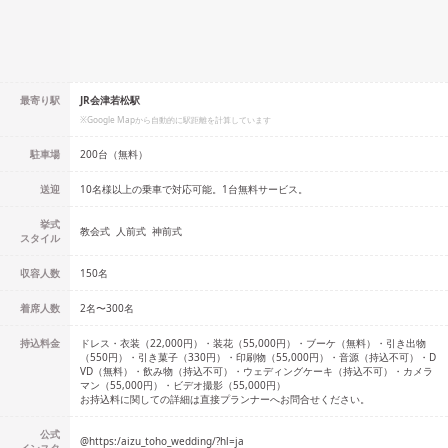
最寄り駅
JR会津若松駅
※Google Mapから自動的に駅距離を計算しています
駐車場
200台（無料）
送迎
10名様以上の乗車で対応可能。1台無料サービス。
挙式
教会式
人前式
神前式
スタイル
収容人数
150
名
着席人数
2名
〜
300名
持込料金
ドレス・衣装（22,000円）・装花（55,000円）・ブーケ（無料）・引き出物
（550円）・引き菓子（330円）・印刷物（55,000円）・音源（持込不可）・D
VD（無料）・飲み物（持込不可）・ウェディングケーキ（持込不可）・カメラ
マン（55,000円）・ビデオ撮影（55,000円）
お持込料に関しての詳細は直接プランナーへお問合せください。
公式
@
https:/aizu_toho_wedding/?hl=ja