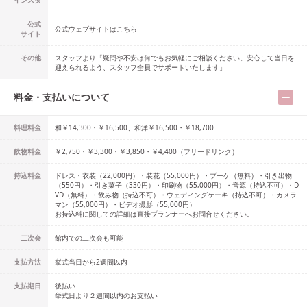
インスタ
公式
公式ウェブサイトはこちら
サイト
その他
スタッフより「疑問や不安は何でもお気軽にご相談ください。安心して当日を
迎えられるよう、スタッフ全員でサポートいたします」
料金・支払いについて
料理料金
和￥14,300・￥16,500、和洋￥16,500・￥18,700
飲物料金
￥2,750・￥3,300・￥3,850・￥4,400（フリードリンク）
持込料金
ドレス・衣装（22,000円）・装花（55,000円）・ブーケ（無料）・引き出物
（550円）・引き菓子（330円）・印刷物（55,000円）・音源（持込不可）・D
VD（無料）・飲み物（持込不可）・ウェディングケーキ（持込不可）・カメラ
マン（55,000円）・ビデオ撮影（55,000円）
お持込料に関しての詳細は直接プランナーへお問合せください。
二次会
館内での二次会も可能
支払方法
挙式当日から2週間以内
支払期日
後払い
挙式日より２週間以内のお支払い