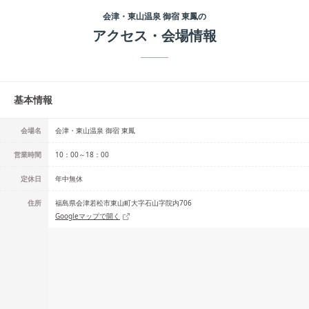
会津・東山温泉 御宿 東鳳
の
アクセス・会場情報
基本情報
会場名
会津・東山温泉 御宿 東鳳
営業時間
10：00～18：00
定休日
年中無休
住所
福島県会津若松市東山町大字石山字院内706
Googleマップで開く