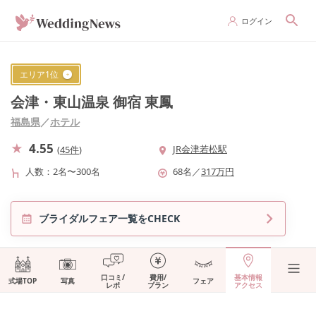
ログイン
エリア
1
位
会津・東山温泉 御宿 東鳳
福島県
／
ホテル
4.55
JR会津若松駅
(
45件
)
人数
2名〜300名
68
名
／
317
万円
ブライダルフェア一覧をCHECK
口コミ/
費用/
基本情報
式場TOP
写真
フェア
レポ
プラン
アクセス