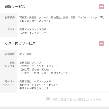
施設サービス
付帯設備
写真室、美容室、クローク、宿泊施設、控室、音響、ワイヤレスマイク、CD、
プロジェクター、スクリーン
ドレス
提携ドレスショップ
あり
スズヤ、イノセントリー
ゲスト向けサービス
宿泊施設
有（160室）
衣装
提携衣装レンタルあり
レンタル
【男性用】
モーニング・タキシード
【女性用】
振り袖・留め袖
【子供用】
子供用ドレス・子供用タキシード
着付け・
提携着付け・ヘアメイクあり
ヘアメイク
着付け可・メイク可・ヘアセット可
事前予約が必須となります。
内容に相違があった場合はこちらから