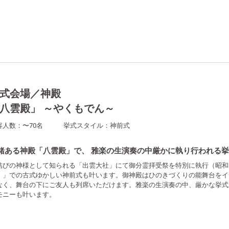
式会場／神殿
八雲殿」 ～やくもでん～
容人数：
〜
70
名
挙式スタイル：
神前式
緒ある神殿「八雲殿」で、 雅楽の生演奏の中厳かに執り行われる
結びの神様として知られる「出雲大社」にて御分霊拝受祭を特別に執行（昭和
）」での古式ゆかしい神前式も叶います。御神殿はひのきづくりの能舞台をイ
なく、舞台の下にご友人も列席いただけます。雅楽の生演奏の中、厳かな挙式
モニーも叶います。