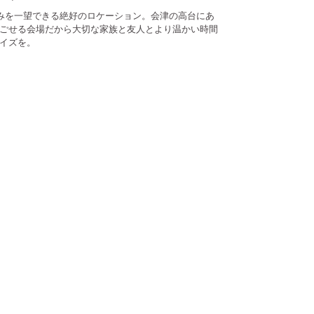
並みを一望できる絶好のロケーション。会津の高台にあ
ごせる会場だから大切な家族と友人とより温かい時間
イズを。