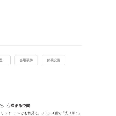
理
会場装飾
付帯設備
た、心温まる空間
」～リュイール～がお目見え。フランス語で「光り輝く」