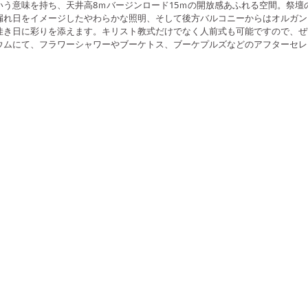
いう意味を持ち、天井高8ｍバージンロード15ｍの開放感あふれる空間。祭
漏れ日をイメージしたやわらかな照明、そして後方バルコニーからはオルガン
佳き日に彩りを添えます。キリスト教式だけでなく人前式も可能ですので、ぜ
ウムにて、フラワーシャワーやブーケトス、ブーケプルズなどのアフターセレ