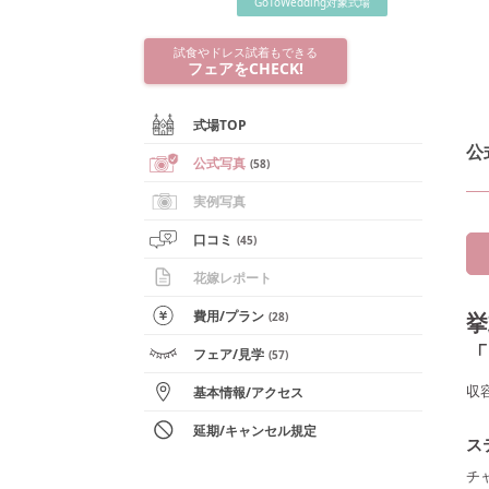
GoToWedding対象式場
試食やドレス試着もできる
フェアをCHECK!
式場TOP
公
公式写真
(
58
)
実例写真
口コミ
(
45
)
花嫁レポート
費用/
プラン
挙
(
28
)
「
フェア
/見学
(
57
)
収
基本情報
/
アクセス
延期/キャンセル規定
ス
チ