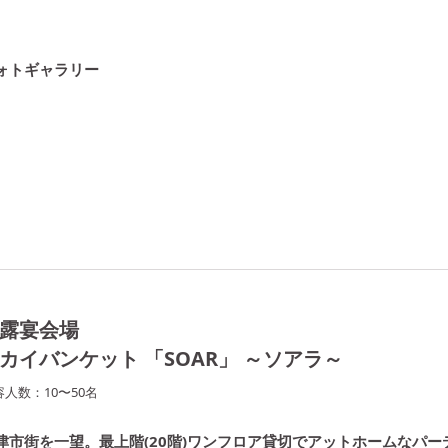
ォトギャラリー
露宴会場
カイバンケット 「SOAR」 ～ソアラ～
容人数：
10
〜
50
名
津市街を一望。最上階(20階)ワンフロア貸切でアットホームなパー