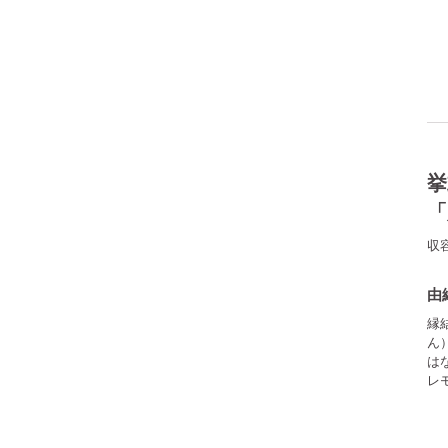
挙
「
収
由
縁
ん
は
レ