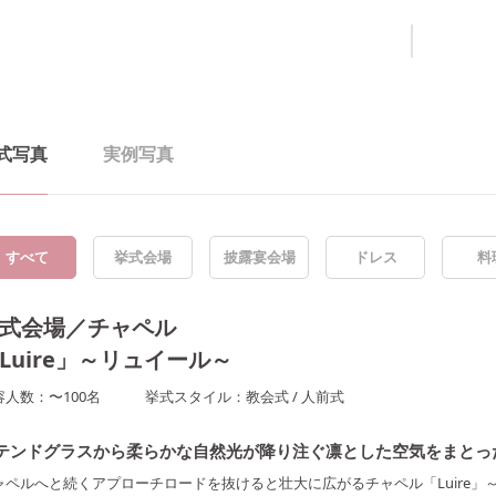
式写真
実例写真
すべて
挙式会場
披露宴会場
ドレス
料
式会場／チャペル
Luire」～リュイール～
容人数：
〜
100
名
挙式スタイル：
教会式
/
人前式
テンドグラスから柔らかな自然光が降り注ぐ凛とした空気をまとっ
ャペルへと続くアプローチロードを抜けると壮大に広がるチャペル「Luire