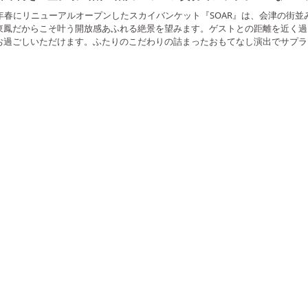
4年春にリニューアルオープンしたスカイバンケット『SOAR』は、会津の街
東鳳だからこそ叶う開放感あふれる絶景を望みます。ゲストとの距離を近く過
お過ごしいただけます。ふたりのこだわりの詰まったおもてなし演出でサプラ