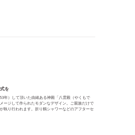
挙式を
53年）して頂いた由緒ある神殿「八雲殿（やくもで
メージして作られたモダンなデザイン。ご親族だけで
が執り行われます。折り鶴シャワーなどのアフターセ