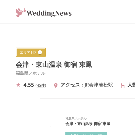
エリア
1
位
会津・東山温泉 御宿 東鳳
福島県
／
ホテル
4.55
アクセス
JR会津若松駅
人
(
45件
)
福島県
／
ホテル
会津・東山温泉 御宿 東鳳