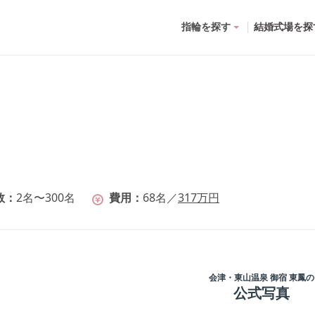
指輪を探す
結婚式場を探
数
2名〜300名
費用
68
名
／
317
万円
会津・東山温泉 御宿 東鳳
の
公式写真