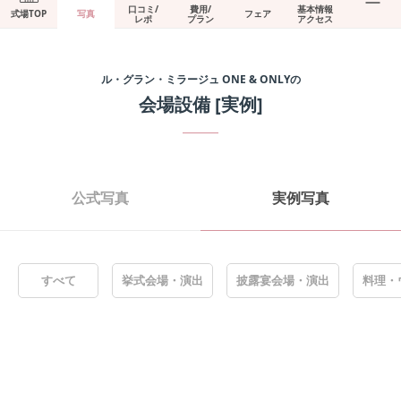
口コミ/
費用/
基本情報
式場TOP
写真
フェア
レポ
プラン
アクセス
ル・グラン・ミラージュ ONE & ONLY
の
会場設備
[実例]
公式写真
実例写真
すべて
挙式会場・演出
披露宴会場・演出
料理・