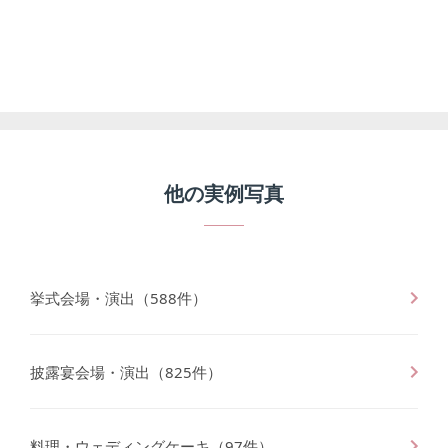
他の
実例写真
挙式会場・演出
（
588
件）
披露宴会場・演出
（
825
件）
料理・ウェディングケーキ
（
97
件）