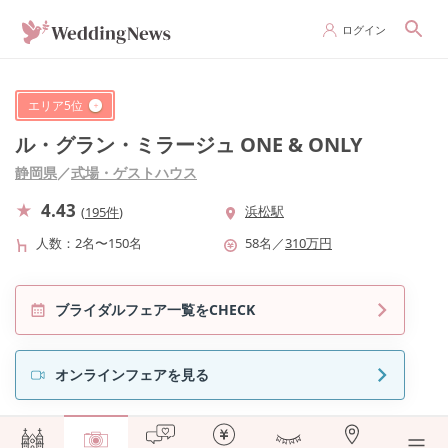
ログイン
エリア
5
位
ル・グラン・ミラージュ ONE & ONLY
静岡県
／
式場・ゲストハウス
4.43
浜松駅
(
195件
)
人数
2名〜150名
58
名
／
310
万円
ブライダルフェア一覧をCHECK
オンラインフェアを見る