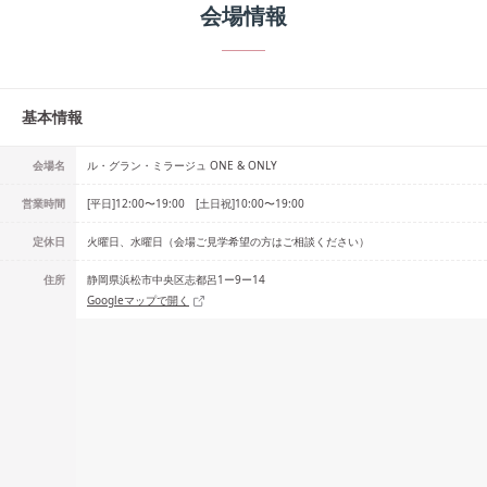
会場情報
基本情報
会場名
ル・グラン・ミラージュ ONE & ONLY
営業時間
[平日]12:00〜19:00 [土日祝]10:00〜19:00
定休日
火曜日、水曜日（会場ご見学希望の方はご相談ください）
住所
静岡県浜松市中央区志都呂1ー9ー14
Googleマップで開く