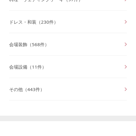
ドレス・和装
（
230
件）
会場装飾
（
568
件）
会場設備
（
11
件）
その他
（
443
件）