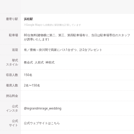
最寄り駅
浜松駅
※Google Mapから自動的に駅距離を計算しています
駐車場
80台無料(建物横に第二、第三、第四駐車場有り、当日は駐車場専任のスタッフ
が誘導いたします)
送迎
有／豊橋～掛川間で両家にバス1台ずつ、計2台プレゼント
挙式
教会式
人前式
神前式
スタイル
収容人数
150
名
着席人数
2名
〜
150名
持込料金
公式
@
legrandmirage_wedding
インスタ
公式
公式ウェブサイトはこちら
サイト