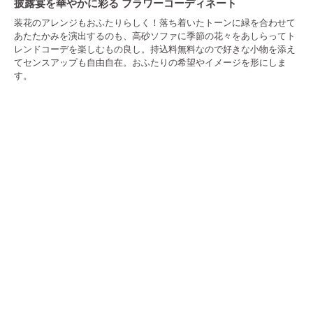
披露宴を華やかに彩る フラワーコーディネート
装花のアレンジもおふたりらしく！落ち着いたトーンに緑を合わせて
あたたかみを演出するのも、高砂ソファに季節の花々をあしらってト
レンドコーデを楽しむもの良し。持込料無料なので好きな小物を添え
てセンスアップも自由自在。おふたりの希望やイメージを形にしま
す。