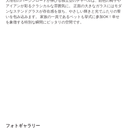
大理石のバージンロードが伸びる独立型のチャペルは、飴色の椅子や
アイアンが彩るクラシカルな雰囲気に。 正面の大きなガラスにはモダ
ンなステンドグラスが存在感を放ち、やさしい輝きと光でふたりの誓
いを包み込みます。 家族の一員であるペットも挙式に参加OK！幸せ
を象徴する特別な瞬間にピッタリの空間です。
フォトギャラリー