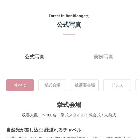
Forest in BonBlange
の
公式写真
公式写真
実例写真
すべて
挙式会場
披露宴会場
ドレス
挙式会場
収容人数：
〜
100
名
挙式スタイル：
教会式
/
人前式
自然光が差し込む 緑溢れるチャペル