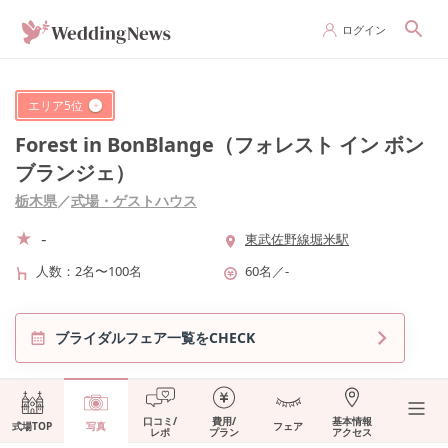
ログイン
エリア
5
位
Forest in BonBlange（フォレスト イン ボン
ブランジェ）
栃木県
／
式場・ゲストハウス
-
東武佐野線堀米駅
人数
2名〜100名
60名
／
-
ブライダルフェア一覧をCHECK
口コミ/
費用/
基本情報
式場TOP
写真
フェア
レポ
プラン
アクセス