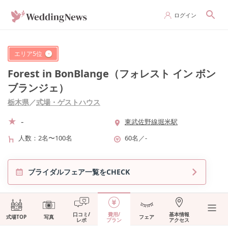
ログイン
エリア
5
位
Forest in BonBlange（フォレスト イン ボン
ブランジェ）
栃木県
／
式場・ゲストハウス
-
東武佐野線堀米駅
人数
2名〜100名
60名
／
-
ブライダルフェア一覧をCHECK
口コミ/
費用/
基本情報
式場TOP
写真
フェア
レポ
プラン
アクセス