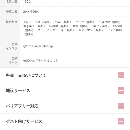
収容人数
100
名
着席人数
2名
〜
100名
持込料金
ドレス・衣装（無料）・装花（無料）・ブーケ（無料）・引き出物（無料）・
引き菓子（無料）・印刷物（無料）・音源（無料）・DVD（無料）・飲み物
（無料）・ウェディングケーキ（無料）・カメラマン（無料）・ビデオ撮影
（無料）
公式
@
forest_in_bonblange
インスタ
公式
公式ウェブサイトはこちら
サイト
料金・支払いについて
施設サービス
バリアフリー対応
ゲスト向けサービス