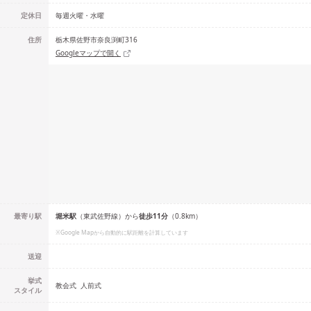
定休日
毎週火曜・水曜
住所
栃木県佐野市奈良渕町316
Googleマップで開く
最寄り駅
堀米
駅
（
東武佐野線
）
から
徒歩
11
分
（
0.8
km）
※Google Mapから自動的に駅距離を計算しています
送迎
挙式
教会式
人前式
スタイル