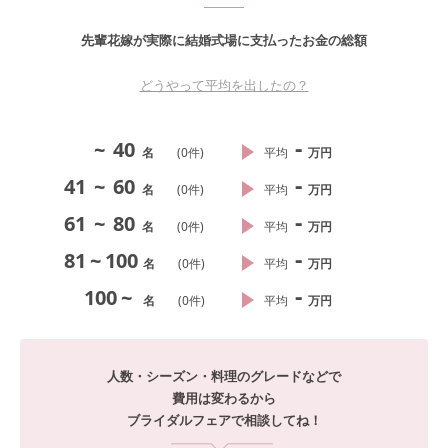
先輩花嫁が実際に結婚式場に支払ったお金の総額
どうやって平均を出したの？
-
~
40
名
(
0
件)
平均
万円
-
41
~
60
名
(
0
件)
平均
万円
-
61
~
80
名
(
0
件)
平均
万円
-
81
~
100
名
(
0
件)
平均
万円
-
100
~
名
(
0
件)
平均
万円
人数・シーズン・料理のグレードなどで
費用は変わるから
ブライダルフェアで相談してね！