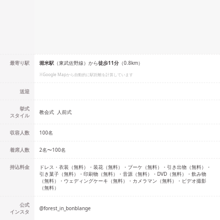
最寄り駅
堀米
駅
（
東武佐野線
）
から
徒歩
11
分
（
0.8
km）
※Google Mapから自動的に駅距離を計算しています
送迎
挙式
教会式
人前式
スタイル
収容人数
100
名
着席人数
2名
〜
100名
持込料金
ドレス・衣装（無料）・装花（無料）・ブーケ（無料）・引き出物（無料）・
引き菓子（無料）・印刷物（無料）・音源（無料）・DVD（無料）・飲み物
（無料）・ウェディングケーキ（無料）・カメラマン（無料）・ビデオ撮影
（無料）
公式
@
forest_in_bonblange
インスタ