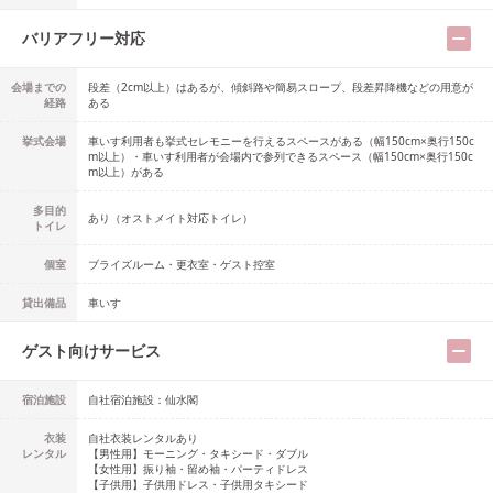
バリアフリー対応
会場までの
段差（2cm以上）はあるが、傾斜路や簡易スロープ、段差昇降機などの用意が
経路
ある
挙式会場
車いす利用者も挙式セレモニーを行えるスペースがある（幅150cm×奥行150c
m以上）・車いす利用者が会場内で参列できるスペース（幅150cm×奥行150c
m以上）がある
多目的
あり
（
オストメイト対応トイレ
）
トイレ
個室
ブライズルーム・更衣室・ゲスト控室
貸出備品
車いす
ゲスト向けサービス
宿泊施設
自社宿泊施設：仙水閣
衣装
自社衣装レンタルあり
レンタル
【男性用】
モーニング・タキシード・ダブル
【女性用】
振り袖・留め袖・パーティドレス
【子供用】
子供用ドレス・子供用タキシード