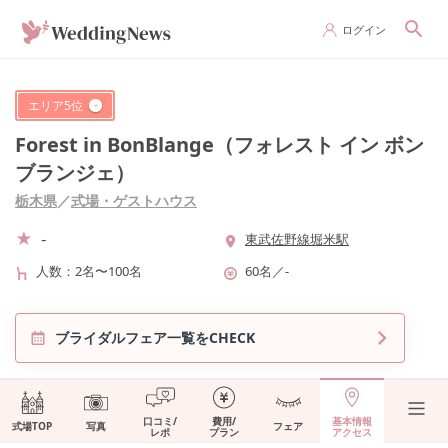
ログイン
エリア
5
位
Forest in BonBlange（フォレスト イン ボン
ブランジェ）
栃木県
／
式場・ゲストハウス
-
東武佐野線堀米駅
人数
2名〜100名
60名
／
-
ブライダルフェア一覧をCHECK
口コミ/
費用/
基本情報
式場TOP
写真
フェア
レポ
プラン
アクセス