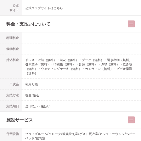
公式
公式ウェブサイトはこちら
サイト
料金・支払いについて
料理料金
飲物料金
持込料金
ドレス・衣装（無料）・装花（無料）・ブーケ（無料）・引き出物（無料）・
引き菓子（無料）・印刷物（無料）・音源（無料）・DVD（無料）・飲み物
（無料）・ウェディングケーキ（無料）・カメラマン（無料）・ビデオ撮影
（無料）
二次会
利用可能
支払方法
現金/振込
支払期日
当日払い・後払い
施設サービス
付帯設備
ブライズルーム/クローク/親族控え室/ゲスト更衣室/カフェ・ラウンジ/ベビー
ベッド/授乳室