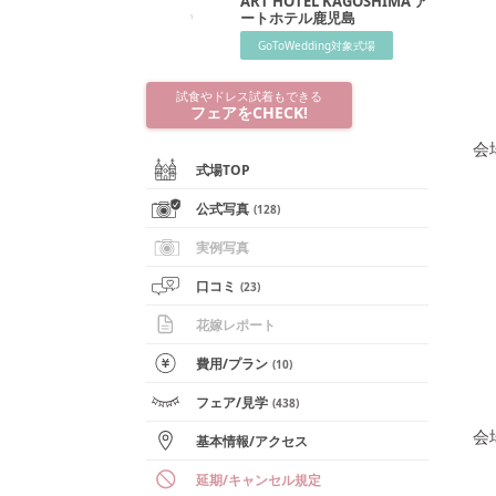
ART HOTEL KAGOSHIMA ア
ートホテル鹿児島
GoToWedding対象式場
試食やドレス試着もできる
フェアをCHECK!
会
式場TOP
公式写真
(
128
)
実例写真
口コミ
(
23
)
花嫁レポート
費用/
プラン
(
10
)
フェア
/見学
(
438
)
会
基本情報
/
アクセス
延期/キャンセル規定