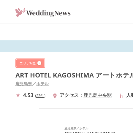
エリア
6
位
ART HOTEL KAGOSHIMA アートホ
鹿児島県
／
ホテル
4.53
アクセス
鹿児島中央駅
人
(
23件
)
鹿児島県
／
ホテル