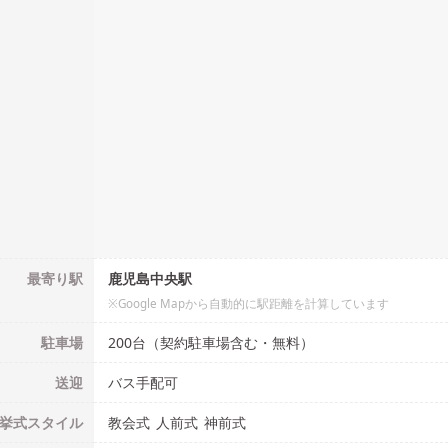
最寄り駅
鹿児島中央駅
※Google Mapから自動的に駅距離を計算しています
駐車場
200台（契約駐車場含む・無料）
送迎
バス手配可
挙式
スタイル
教会式
人前式
神前式