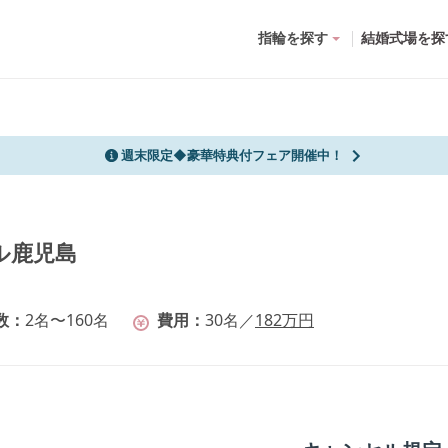
指輪を探す
結婚式場を探
週末限定◆豪華特典付フェア開催中！
テル鹿児島
数
2名〜160名
費用
30
名
／
182
万円