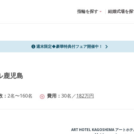
指輪を探す
結婚式場を探
週末限定◆豪華特典付フェア開催中！
テル鹿児島
数
2名〜160名
費用
30
名
／
182
万円
ART HOTEL KAGOSHIMA アート