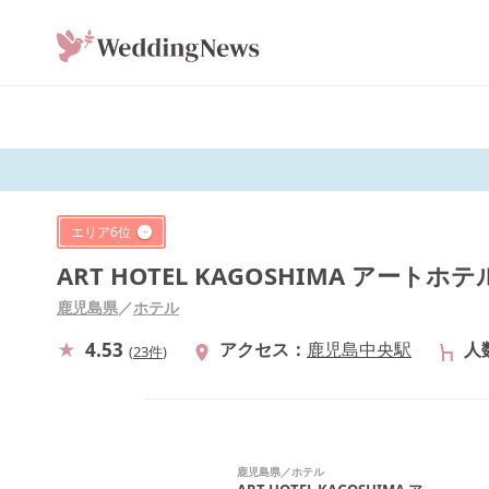
エリア
6
位
ART HOTEL KAGOSHIMA アートホ
鹿児島県
／
ホテル
4.53
アクセス
鹿児島中央駅
人
(
23件
)
鹿児島県
／
ホテル