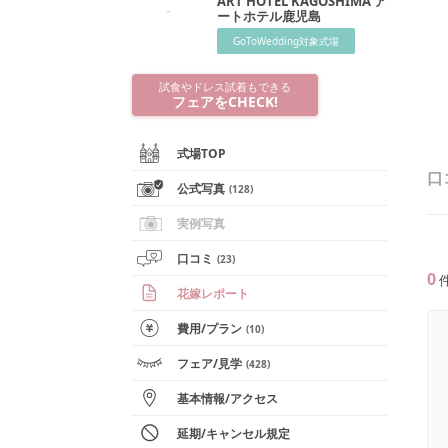
ART HOTEL KAGOSHIMA ア
ートホテル鹿児島
GoToWedding対象式場
試食やドレス試着もできる
フェアをCHECK!
式場TOP
口
公式写真
(
128
)
実例写真
口コミ
(
23
)
0
花嫁レポート
費用/
プラン
(
10
)
フェア
/見学
(
428
)
基本情報
/
アクセス
延期/キャンセル規定