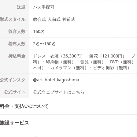
送迎
バス手配可
挙式
スタイル
教会式
人前式
神前式
収容人数
160
名
着席人数
2名
〜
160名
持込料金
ドレス・衣装（36,300円）・装花（121,000円
料）・印刷物（無料）・音源（無料）・DVD（無料
不可）・カメラマン（無料）・ビデオ撮影（無料）
公式
インスタ
@
art_hotel_kagoshima
公式
サイト
公式ウェブサイトはこちら
料金・支払いについて
施設サービス