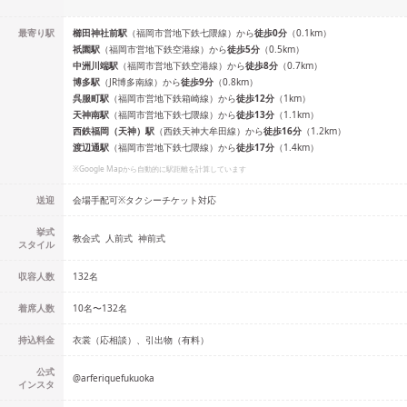
最寄り駅
櫛田神社前
駅
（
福岡市営地下鉄七隈線
）
から
徒歩
0
分
（
0.1
km）
祇園
駅
（
福岡市営地下鉄空港線
）
から
徒歩
5
分
（
0.5
km）
中洲川端
駅
（
福岡市営地下鉄空港線
）
から
徒歩
8
分
（
0.7
km）
博多
駅
（
JR博多南線
）
から
徒歩
9
分
（
0.8
km）
呉服町
駅
（
福岡市営地下鉄箱崎線
）
から
徒歩
12
分
（
1
km）
天神南
駅
（
福岡市営地下鉄七隈線
）
から
徒歩
13
分
（
1.1
km）
西鉄福岡（天神）
駅
（
西鉄天神大牟田線
）
から
徒歩
16
分
（
1.2
km）
渡辺通
駅
（
福岡市営地下鉄七隈線
）
から
徒歩
17
分
（
1.4
km）
※Google Mapから自動的に駅距離を計算しています
送迎
会場手配可※タクシーチケット対応
挙式
教会式
人前式
神前式
スタイル
収容人数
132
名
着席人数
10名
〜
132名
持込料金
衣裳（応相談）、引出物（有料）
公式
@
arferiquefukuoka
インスタ