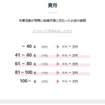
費用
先輩花嫁が実際に結婚式場に支払ったお金の総額
どうやって平均を出したの？
-
~
40
名
(
0
件)
平均
万円
-
41
~
60
名
(
1
件)
平均
万円
-
61
~
80
名
(
1
件)
平均
万円
-
81
~
100
名
(
1
件)
平均
万円
-
100
~
名
(
0
件)
平均
万円