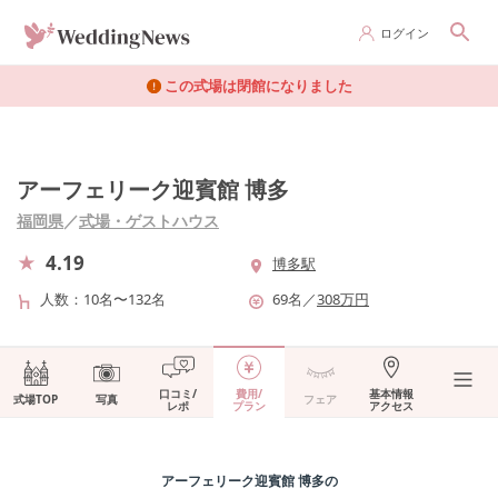
ログイン
この式場は閉館になりました
アーフェリーク迎賓館 博多
福岡県
／
式場・ゲストハウス
4.19
博多駅
人数
10名〜132名
69
名
／
308
万円
口コミ/
費用/
基本情報
式場TOP
写真
フェア
レポ
プラン
アクセス
アーフェリーク迎賓館 博多
の