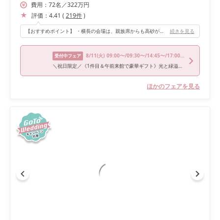
費用：
72
名
／
322
万円
評価：
4.41
(
219
件
)
【おすすめポイント】 ・横長の会場は、親族席からも高砂がよく見えるので、両親の嬉しいポイントだと思います。 ・高砂の後ろはガーデンになっており、自然な光が差し込んでいい雰囲気です。 ・演出も豪華で、再入場は圧巻だと思います。演出を見て即決しました。
続きを見る
8/11
(火)
09:00〜/09:30〜/14:45〜/17:00〜
受付中フェア
＼祝日限定／《1件目＆午前来館で豪華ギフト》光と緑溢れる挙式
ほかのフェアを見る