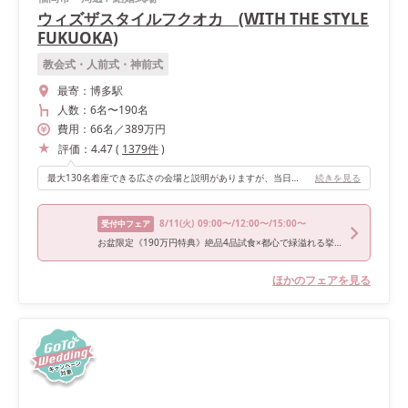
ウィズザスタイルフクオカ (WITH THE STYLE
FUKUOKA)
教会式・人前式・神前式
最寄：
博多駅
人数：
6名
〜
190名
費用：
66
名
／
389
万円
評価：
4.47
(
1379
件
)
最大130名着座できる広さの会場と説明がありますが、当日は82名のゲストの方にご列席いただき、一人ひとりの顔がちょうど分かる広さの披露宴会場でした。ゲストと距離がちかく、動線はしっかりと確保されたいので、結婚披露宴を心から楽しむことができました。
続きを見る
8/11
(火)
09:00〜/12:00〜/15:00〜
受付中フェア
お盆限定《190万円特典》絶品4品試食×都心で緑溢れる挙式体験
ほかのフェアを見る