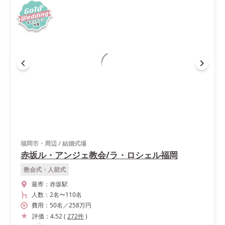
福岡市・周辺
/
結婚式場
赤坂ル・アンジェ教会/ラ・ロシェル福岡
教会式・人前式
最寄：
赤坂駅
人数：
2名
〜
110名
費用：
50
名
／
258
万円
評価：
4.52
(
272
件
)