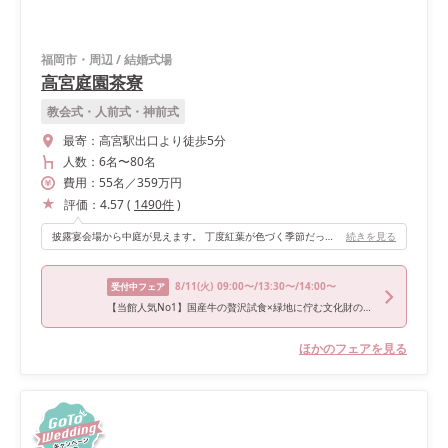
福岡市・周辺
/
結婚式場
高宮庭園茶寮
教会式・人前式・神前式
最寄：
高宮駅出口より徒歩5分
人数：
6名
〜
80名
費用：
55
名
／
359
万円
評価：
4.57
(
1490
件
)
披露宴会場から中庭が見えます。 丁度紅葉が色づく季節だったので、最高のロケーションでした。 紅葉が色づく庭園を背景に、光が沢山入る明るい空間で沢山写真を残すことができました。 通年、季節によってお花や緑が移り変わるそうで、どのシーズンでも美しい場所で披露宴を挙げることができると思います♪
続きを見る
8/11
(火)
09:00〜/13:30〜/14:00〜
受付中フェア
【当館人気No1】国産牛の贅沢試食×緑地に佇む文化財の全館見学＆おもてなし体験
ほかのフェアを見る