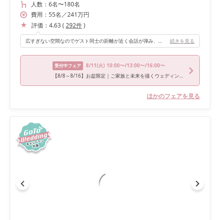
人数：
6名
〜
180名
費用：
55
名
／
241
万円
評価：
4.63
(
292
件
)
広すぎない空間なのでゲスト同士の距離が近く会話が弾み、会場全体が温かい雰囲気に包まれました。 高砂はテーブルではなくソファ席にしたことでゲストが訪れやすく一人一人と沢山写真を撮ることができました。 また、装花はあえて低めに飾ってもらうことで遠くの席からもムービーが見やすく、好評でした。
続きを見る
8/11
(火)
10:00〜/13:00〜/16:00〜
受付中フェア
【8/8～8/16】お盆限定｜ご家族と未来を描くウェディングフェア
ほかのフェアを見る