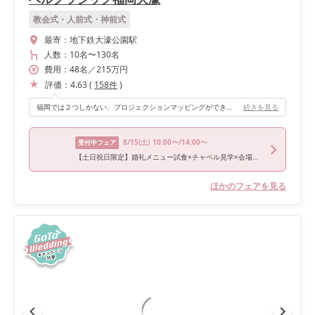
教会式・人前式・神前式
最寄：
地下鉄大濠公園駅
人数：
10名
〜
130名
費用：
48
名
／
215
万円
評価：
4.63
(
158
件
)
福岡では２つしかない、プロジェクションマッピングができること。 また、テーマが美女と野獣だったので、それに合わせた音楽なども音響設備が整っていたので、音源を持ち込むだけでよかったこと。 120名がマックスのフロアに100人強でしたが、比較的ゆったりしてもらえる作りだったこと。（年齢が高い参列者の方もいたので助かりました。
続きを見る
8/15
(土)
10:00〜/14:00〜
受付中フェア
【土日祝日限定】婚礼メニュー試食×チャペル見学×会場見学×相談会
ほかのフェアを見る