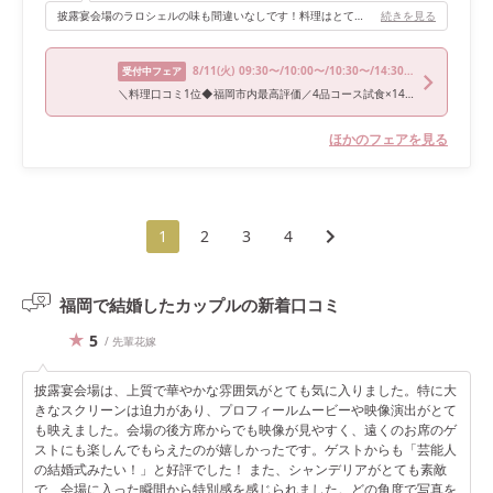
披露宴会場のラロシェルの味も間違いなしです！料理はとても評判が良かったです！
続きを見る
8/11
(火)
09:30〜/10:00〜/10:30〜/14:30〜
受付中フェア
＼料理口コミ1位◆福岡市内最高評価／4品コース試食×146万優待
ほかのフェアを見る
1
2
3
4
福岡で結婚したカップルの
新着口コミ
5
/ 先輩花嫁
披露宴会場は、上質で華やかな雰囲気がとても気に入りました。特に大
きなスクリーンは迫力があり、プロフィールムービーや映像演出がとて
も映えました。会場の後方席からでも映像が見やすく、遠くのお席のゲ
ストにも楽しんでもらえたのが嬉しかったです。ゲストからも「芸能人
の結婚式みたい！」と好評でした！ また、シャンデリアがとても素敵
で、会場に入った瞬間から特別感を感じられました。どの角度で写真を