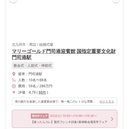
北九州市・周辺
/
結婚式場
マリーゴールド門司港迎賓館 国指定重要文化財
門司港駅
教会式・人前式・神前式
最寄：
門司港駅
人数：
10名
〜
88名
費用：
59
名
／
286
万円
評価：
4.79
(
88
件
)
昔の銀行を改築した披露宴会場で、唯一無二のレトロな雰囲気を楽しむことができます。 高砂に着いて乾杯すると同時に後ろのカーテンが開き、ステンドグラスに囲まれた大きな窓から自然光がたっぷり入り、会場全体が明るくなりました。 会場は二階にあるため、最初の入場は後ろの扉から、再入場は階段を使って登場するなど、場所を変えての入場ができます。
続きを見る
8/22
(土)
10:00〜/14:00〜/18:30〜
受付中フェア
【迷ったらコレ】贅沢フレンチ試食×新体験会場見学フェア