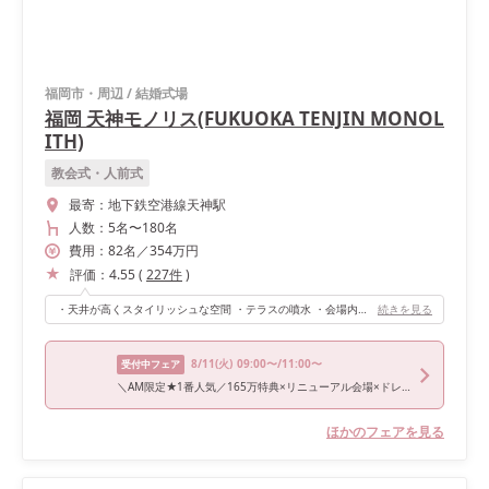
福岡市・周辺
/
結婚式場
福岡 天神モノリス(FUKUOKA TENJIN MONOL
ITH)
教会式・人前式
最寄：
地下鉄空港線天神駅
人数：
5名
〜
180名
費用：
82
名
／
354
万円
評価：
4.55
(
227
件
)
・天井が高くスタイリッシュな空間 ・テラスの噴水 ・会場内の階段 がオススメポイントです。
続きを見る
8/11
(火)
09:00〜/11:00〜
受付中フェア
＼AM限定★1番人気／165万特典×リニューアル会場×ドレス
ほかのフェアを見る