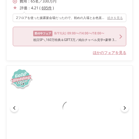
費用：
65
名
／
330
万円
評価：
4.21
(
695
件
)
2フロアを使った披露宴会場だったので、初めの入場とお色直し後の入場を別のドアから入場しました！ 1番小さい会場でしたが、少人数挙式の私達には大きくとても広々と使えました！
続きを見る
8/11
(火)
09:00〜/14:00〜/18:00〜
受付中フェア
祝日SP＼160万特典＆GIFT3万／純白チャペル見学×豪華 3万試食
ほかのフェアを見る