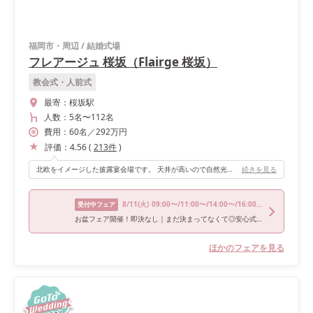
福岡市・周辺
/
結婚式場
フレアージュ 桜坂（Flairge 桜坂）
教会式・人前式
最寄：
桜坂駅
人数：
5名
〜
112名
費用：
60
名
／
292
万円
評価：
4.56
(
213
件
)
北欧をイメージした披露宴会場です。 天井が高いので自然光が差し込むと、照明とはまた違ったあたたかい雰囲気になるのがポイントです。
続きを見る
8/11
(火)
09:00〜/11:00〜/14:00〜/16:00〜/18:00〜
受付中フェア
お盆フェア開催！即決なし｜まだ決まってなくて◎安心式場相談会
ほかのフェアを見る