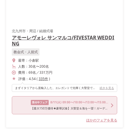
北九州市・周辺
/
結婚式場
アモーレヴォレ サンマルコ/FIVESTAR WEDDI
NG
教会式・人前式
最寄：
小倉駅
人数：
30名
〜
200名
費用：
69
名
／
331
万円
評価：
4.54
(
335
件
)
まずイタリアから直輸入した、エレガントで光輝く大聖堂での挙式が海外を思わせるほど素敵で写真映えもしました。讃美歌や演奏隊もおり本格的な映画のようなシーンを演出できましたよ！ またフェザーシャワーも付けてもらい、フラワーシャワー時にはシャボン玉も飛ばしてくれました。外でフラワーシャワーをしましたがバックに大聖堂がうつりお城みたいでお姫様気分も味わえます。
続きを見る
8/11
(火)
09:00〜/10:00〜/13:00〜/15:00〜/15:30〜
受付中フェア
【最大150万優待★豪華試食】大聖堂＆海を一望！ガーデン付会場
ほかのフェアを見る