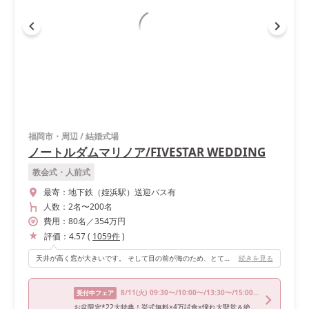
福岡市・周辺
/
結婚式場
ノートルダムマリノア/FIVESTAR WEDDING
教会式・人前式
最寄：
地下鉄（姪浜駅）送迎バス有
人数：
2名
〜
200名
費用：
80
名
／
354
万円
評価：
4.57
(
1059
件
)
天井が高く窓が大きいです。 そして目の前が海のため、とても開放的な空間です。 どの披露宴会場にもある大きなスクリーンも魅力です。 入場は馬車の演出もできます。
続きを見る
8/11
(火)
09:30〜/10:00〜/13:30〜/15:00〜/15:30〜
受付中フェア
お盆限定*22大特典！挙式無料×4万試食×憧れ大聖堂＆絶景の海