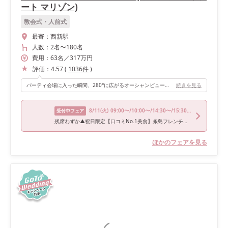
ート マリゾン)
教会式・人前式
最寄：
西新駅
人数：
2名
〜
180名
費用：
63
名
／
317
万円
評価：
4.57
(
1036
件
)
パーティ会場に入った瞬間、280°に広がるオーシャンビュー🌊💎🐋🫧どこに立っても海を近くに感じられる絶景ロケーションです🪸🩵 そして、パーティの時間を日没の時間帯に設定したことで、窓いっぱいに広がる美しいサンセットを楽しむことができました🌅🫶 会場のコンセプトは『陽光と共に過ごす上質な時間』☀️✨ 会場名はその名の通り、夕陽がゆっくりと沈むたびに会場全体が金色に包まれて、まるで海に光が溶けていくような瞬間を感じられます🫧🌊💛 海と光に囲まれたとてもロマンティックで忘れられない時間でした...✨
続きを見る
8/11
(火)
09:00〜/10:00〜/14:30〜/15:30〜
受付中フェア
残席わずか▲祝日限定【口コミNo.1美食】糸島フレンチ豪華試食×1軒目AMで7.8万円特典＊海に囲まれた夢の舞台で花嫁体験
ほかのフェアを見る