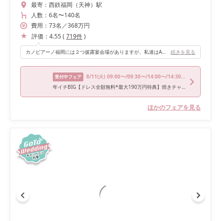
最寄：
西鉄福岡（天神）駅
人数：
6名
〜
140名
費用：
73
名
／
368
万円
評価：
4.55
(
719
件
)
カノビアーノ福岡には２つ披露宴会場がありますが、私達はAZZURRO（アッズーロ）を選びました。 カノビアーノ福岡の魅力は演出の凄さ！ いくつか福岡のブライダルフェア回りましたが、どの会場よりも圧倒的な演出数です。 ■プロジェクションマッピング ハウステンボス等の演出を手掛ける株式会社ピークスマインドのプロ集団が完全オリジナルでオープニングのプロジェクションマッピングを作り上げてくれます。 私達の出会いのきっかけとなった曲（マキシマムザホルモンの「恋のメガラバ」）に沿って映像を作っていただきました。 ２人の大好きなライブハウス、出会い、交際の様子の絵コンテを新郎新婦で考え、ご担当の方と話し合いながら作品を作っていきました。2人の唯一無二のアニメーション。 オープニングからゲストの心をわしづかみにします。 ■新郎新婦の登場の場面がユニーク プロジェクションマッピングが終わったと同時に、映像を映していたカーテンが開き、新郎新婦がバルコニーからサプライズ登場します。 私達だけに見えるゲストのわっと驚く表情は一見の価値ありです（笑）また中座後の私達の登場の場面もユニーク。 ２人の写真の映像が映し出された壁がぱっと開き新郎新婦再入場！！登場した瞬間、一気にゲストの歓声が上がります！
続きを見る
8/11
(火)
09:00〜/09:30〜/14:00〜/14:30〜/18:00〜
受付中フェア
年イチBIG【ドレス全額無料*最大190万円特典】煌きチャペル体験×ミシュラン掲載和牛試食×ドレス試着
ほかのフェアを見る