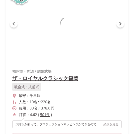
福岡市・周辺
/
結婚式場
ザ・ロイヤルクラシック福岡
教会式・人前式
最寄：
千早駅
人数：
10名
〜
220名
費用：
80
名
／
378
万円
評価：
4.62
(
501
件
)
大階段があって、プロジェクションマッピングができるので、綺麗な光の中、登場することができてオススメです！ その他左右から、他の入り口から… 色々な登場方法がありオリジナリティが出せるので面白いです！！
続きを見る