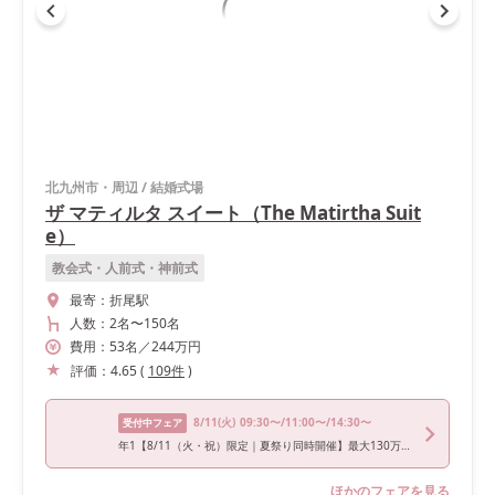
北九州市・周辺
/
結婚式場
ザ マティルタ スイート（The Matirtha Suit
e）
教会式・人前式・神前式
最寄：
折尾駅
人数：
2名
〜
150名
費用：
53
名
／
244
万円
評価：
4.65
(
109
件
)
8/11
(火)
09:30〜/11:00〜/14:30〜
受付中フェア
年1【8/11（火・祝）限定｜夏祭り同時開催】最大130万円優待
ほかのフェアを見る