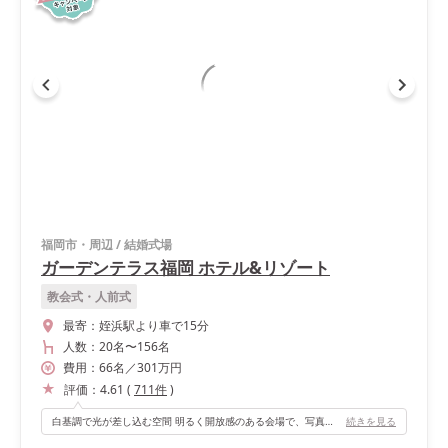
福岡市・周辺
/
結婚式場
ガーデンテラス福岡 ホテル&リゾート
教会式・人前式
最寄：
姪浜駅より車で15分
人数：
20名
〜
156名
費用：
66
名
／
301
万円
評価：
4.61
(
711
件
)
白基調で光が差し込む空間 明るく開放感のある会場で、写真映えも抜群。 最大150名まで収容可能 広々とした会場でゆったり過ごせ、ゲストにも好評 完全貸切のお庭付き メリーゴーランドやコーヒーカップのオブジェがあり、まるで豪邸に招いているような特別感を演出
続きを見る