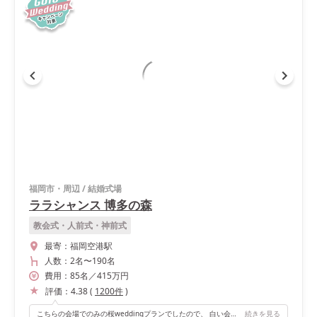
福岡市・周辺
/
結婚式場
ララシャンス 博多の森
教会式・人前式・神前式
最寄：
福岡空港駅
人数：
2名
〜
190名
費用：
85
名
／
415
万円
評価：
4.38
(
1200
件
)
こちらの会場でのみの桜weddingプランでしたので、 白い会場に桜のピンクが映えてとても素敵な雰囲気です。 階段からの入場は憧れていたので、プリンセス階段があるところ！あと高砂の後ろが一面ガラスで、外はガーデンになっているので自由に出入り出来るところです。
続きを見る