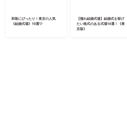
和装にぴったり！東京の人気
【憧れ結婚式場】結婚式を挙げ
《結婚式場》10選♡
たい格式のある式場16選！《東
京版》