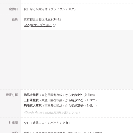
定休日
祝日除く火曜定休（ブライダルデスク）
住所
東京都世田谷区池尻2-34-15
Googleマップで開く
最寄り駅
池尻大橋
駅
（
東急田園都市線
）
から
徒歩
4
分
（
0.4
km）
三軒茶屋
駅
（
東急田園都市線
）
から
徒歩
15
分
（
1.2
km）
駒場東大前
駅
（
京王井の頭線
）
から
徒歩
20
分
（
1.6
km）
※Google Mapから自動的に駅距離を計算しています
駐車場
なし（近隣にコインパーキング有）