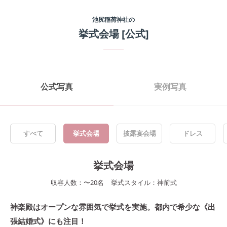
池尻稲荷神社
の
挙式会場
[公式]
公式写真
実例写真
すべて
挙式会場
披露宴会場
ドレス
挙式会場
収容人数：
〜
20
名
挙式スタイル：
神前式
神楽殿はオープンな雰囲気で挙式を実施。都内で希少な《出
張結婚式》にも注目！