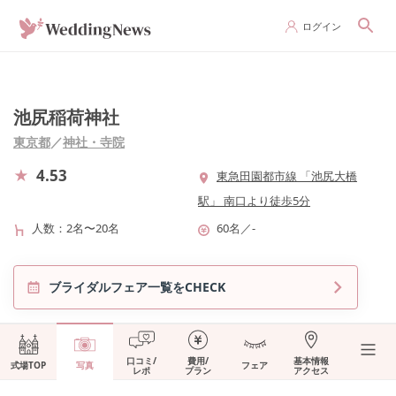
ログイン
池尻稲荷神社
東京都
／
神社・寺院
4.53
東急田園都市線 「池尻大橋
駅」 南口より徒歩5分
人数
2名〜20名
60名
／
-
ブライダルフェア一覧をCHECK
口コミ/
費用/
基本情報
式場TOP
写真
フェア
レポ
プラン
アクセス