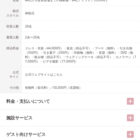
送迎
神社から会食会場までの移動費・神社アテンド／33,000円
挙式
神前式
スタイル
収容人数
20
名
着席人数
2名
〜
20名
持込料金
ドレス・衣装（44,000円）・装花（持込不可）・ブーケ（無料）・引き出物
（550円）・引き菓子（330円）・印刷物（無料）・音源（無料）・DVD（無
料）・飲み物（持込不可）・ウェディングケーキ（持込不可）・カメラマン（7
7,000円）・ビデオ撮影（77,000円）
公式
公式ウェブサイトはこちら
サイト
その他
初穂料（挙式料）／50,000円（非課税）
料金・支払いについて
施設サービス
ゲスト向けサービス