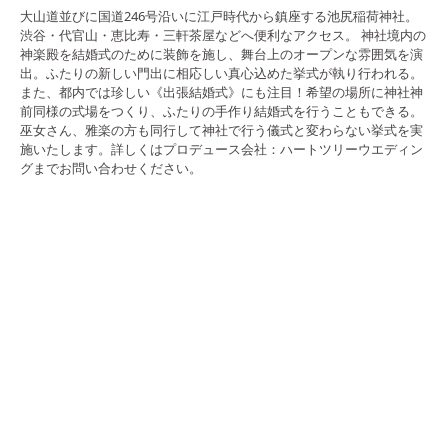
大山道並びに国道246号沿いに江戸時代から鎮座する池尻稲荷神社。
渋谷・代官山・恵比寿・三軒茶屋などへ便利なアクセス。 神社境内の
神楽殿を結婚式のために装飾を施し、舞台上のオープンな雰囲気を演
出。ふたりの新しい門出に相応しい真心込めた挙式が執り行われる。
また、都内では珍しい《出張結婚式》にも注目！希望の場所に神社神
前同様の式場をつくり、ふたりの手作り結婚式を行うこともできる。
巫女さん、雅楽の方も同行して神社で行う儀式と変わらない挙式を実
施いたします。詳しくはプロデュース会社：ハートツリーウエディン
グまでお問い合わせください。