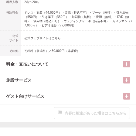
着席人数
2名
〜
20名
持込料金
ドレス・衣装（44,000円）・装花（持込不可）・ブーケ（無料）・引き出物
（550円）・引き菓子（330円）・印刷物（無料）・音源（無料）・DVD（無
料）・飲み物（持込不可）・ウェディングケーキ（持込不可）・カメラマン（7
7,000円）・ビデオ撮影（77,000円）
公式
公式ウェブサイトはこちら
サイト
その他
初穂料（挙式料）／50,000円（非課税）
料金・支払いについて
施設サービス
ゲスト向けサービス
内容に相違があった場合はこちらから