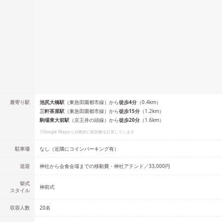
最寄り駅
池尻大橋
駅
（
東急田園都市線
）
から
徒歩
4
分
（
0.4
km）
三軒茶屋
駅
（
東急田園都市線
）
から
徒歩
15
分
（
1.2
km）
駒場東大前
駅
（
京王井の頭線
）
から
徒歩
20
分
（
1.6
km）
※Google Mapから自動的に駅距離を計算しています
駐車場
なし（近隣にコインパーキング有）
送迎
神社から会食会場までの移動費・神社アテンド／33,000円
挙式
神前式
スタイル
収容人数
20
名