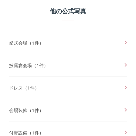
他の公式写真
挙式会場
（
1
件）
披露宴会場
（
1
件）
ドレス
（
1
件）
会場装飾
（
1
件）
付帯設備
（
1
件）