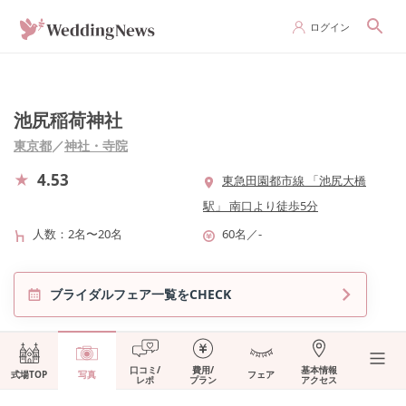
ログイン
池尻稲荷神社
東京都
／
神社・寺院
4.53
東急田園都市線 「池尻大橋
駅」 南口より徒歩5分
人数
2名〜20名
60名
／
-
ブライダルフェア一覧をCHECK
口コミ/
費用/
基本情報
式場TOP
写真
フェア
レポ
プラン
アクセス