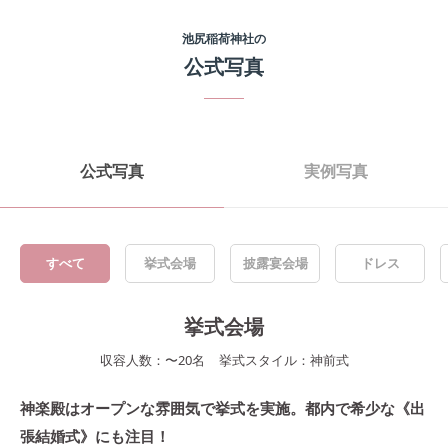
池尻稲荷神社
の
公式写真
公式写真
実例写真
すべて
挙式会場
披露宴会場
ドレス
挙式会場
収容人数：
〜
20
名
挙式スタイル：
神前式
神楽殿はオープンな雰囲気で挙式を実施。都内で希少な《出
張結婚式》にも注目！