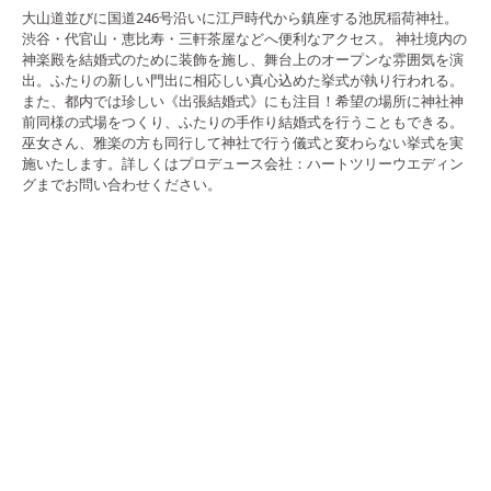
大山道並びに国道246号沿いに江戸時代から鎮座する池尻稲荷神社。
渋谷・代官山・恵比寿・三軒茶屋などへ便利なアクセス。 神社境内の
神楽殿を結婚式のために装飾を施し、舞台上のオープンな雰囲気を演
出。ふたりの新しい門出に相応しい真心込めた挙式が執り行われる。
また、都内では珍しい《出張結婚式》にも注目！希望の場所に神社神
前同様の式場をつくり、ふたりの手作り結婚式を行うこともできる。
巫女さん、雅楽の方も同行して神社で行う儀式と変わらない挙式を実
施いたします。詳しくはプロデュース会社：ハートツリーウエディン
グまでお問い合わせください。