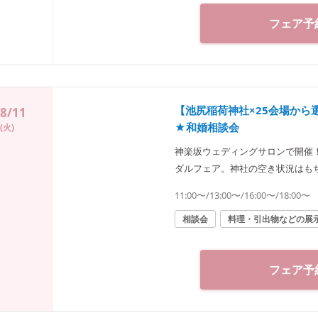
徒歩1分
フェア予
【池尻稲荷神社×25会場か
8/11
★和婚相談会
(火)
神楽坂ウェディングサロンで開催
ダルフェア。神社の空き状況はも
に合った“和”の結婚式をご提案致
11:00〜/13:00〜/16:00〜/18:00〜
◆神楽坂ウェディングサロン（神社結婚式.jp）◆ 〒162-08
1 tel 03-6265-0866 11：
相談会
料理・引出物などの展
徒歩3分／東京メトロ東西線・有楽
徒歩1分
フェア予