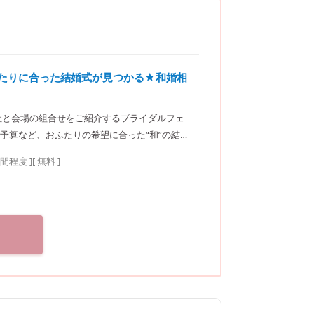
ふたりに合った結婚式が見つかる★和婚相
社と会場の組合せをご紹介するブライダルフェ
予算など、おふたりの希望に合った“和”の結婚
楽坂ウェディングサロン
時間程度
]
[ 無料 ]
徒歩3分／東京メトロ東西線・有楽町線・南北線、