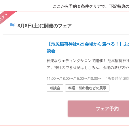
ここから予約＆条件クリアで、
下記特典
ススメ
8月8日(土)
に開催のフェア
【池尻稲荷神社×25会場から選べる！】
談会
神楽坂ウェディングサロンで開催！ 池尻稲荷神
ア。神社の空き状況はもちろん、会場の選び方や
式をご提案致します。神社結婚式のプロに何でもご相談下さい♪ ◆神
11:00〜/13:00〜/16:00〜/18:00〜
[ 所要時間:
2
（神社結婚式.jp）◆ 〒162-0825 東京都新宿区神楽坂2-11 tel 03-6265-0866 11：00～20：00（火
曜定休） 【アクセス】 JR線「飯田橋駅」西口
相談会
料理・引出物などの展示
都営大江戸線「飯田橋駅」B3出口徒歩1分
フェア予約