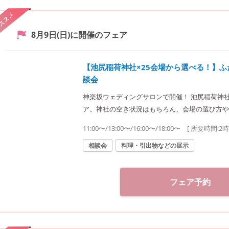
ススメ
8月9日(日)
に開催のフェア
【池尻稲荷神社×25会場から選べる！】
談会
神楽坂ウェディングサロンで開催！ 池尻稲荷神
ア。神社の空き状況はもちろん、会場の選び方や
式をご提案致します。神社結婚式のプロに何でもご相談下さい♪ ◆神
11:00〜/13:00〜/16:00〜/18:00〜
[ 所要時間:
2
（神社結婚式.jp）◆ 〒162-0825 東京都新宿区神楽坂2-11 tel 03-6265-0866 11：00～20：00（火
曜定休） 【アクセス】 JR線「飯田橋駅」西口
相談会
料理・引出物などの展示
都営大江戸線「飯田橋駅」B3出口徒歩1分
フェア予約