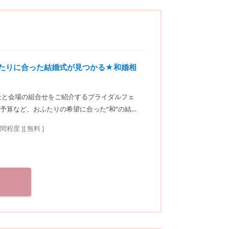
ふたりに合った結婚式が見つかる★和婚相
社と会場の組合せをご紹介するブライダルフェ
予算など、おふたりの希望に合った“和”の結婚
楽坂ウェディングサロン
時間程度
]
[ 無料 ]
徒歩3分／東京メトロ東西線・有楽町線・南北線、