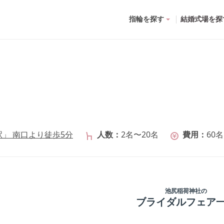
指輪を探す
結婚式場を探
」 南口より徒歩5分
人数
2名〜20名
費用
60名
池尻稲荷神社
の
ブライダルフェア