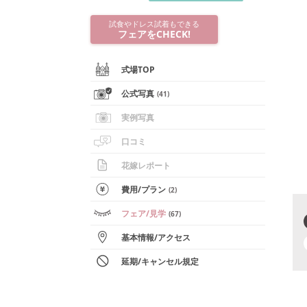
試食やドレス試着もできる
フェアをCHECK!
式場TOP
公式写真
(
41
)
実例写真
口コミ
花嫁レポート
費用/
プラン
(
2
)
フェア
/見学
(
67
)
基本情報
/
アクセス
延期/キャンセル規定