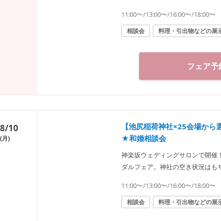
に合った“和”の結婚式をご提案致
11:00〜/13:00〜/16:00〜/18:00〜
◆神楽坂ウェディングサロン（神社結婚式.jp）◆ 〒162-08
1 tel 03-6265-0866 11：
相談会
料理・引出物などの展
徒歩3分／東京メトロ東西線・有楽
徒歩1分
フェア予
【池尻稲荷神社×25会場か
8/10
★和婚相談会
(月)
神楽坂ウェディングサロンで開催
ダルフェア。神社の空き状況はも
に合った“和”の結婚式をご提案致
11:00〜/13:00〜/16:00〜/18:00〜
◆神楽坂ウェディングサロン（神社結婚式.jp）◆ 〒162-08
1 tel 03-6265-0866 11：
相談会
料理・引出物などの展
徒歩3分／東京メトロ東西線・有楽