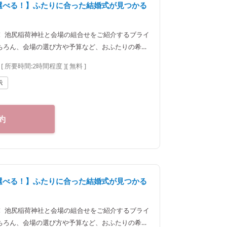
ら選べる！】ふたりに合った結婚式が見つかる
！ 池尻稲荷神社と会場の組合せをご紹介するブライ
ちろん、会場の選び方や予算など、おふたりの希望
します。神社結婚式のプロに何でもご相談下さい♪
[ 所要時間:
2時間程度
]
[ 無料 ]
25 東京都新宿区神楽坂2-1
00～20：00（火曜定休） 【アクセス】 JR線「飯田橋駅」西口
示
町線・南北線、都営大江戸線「飯田橋駅」B3出口
約
ら選べる！】ふたりに合った結婚式が見つかる
！ 池尻稲荷神社と会場の組合せをご紹介するブライ
ちろん、会場の選び方や予算など、おふたりの希望