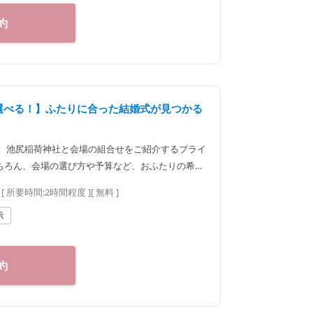
約
ら選べる！】ふたりに合った結婚式が見つかる
！ 池尻稲荷神社と会場の組合せをご紹介するブライ
ちろん、会場の選び方や予算など、おふたりの希望
します。神社結婚式のプロに何でもご相談下さい♪
[ 所要時間:
2時間程度
]
[ 無料 ]
25 東京都新宿区神楽坂2-1
00～20：00（火曜定休） 【アクセス】 JR線「飯田橋駅」西口
示
町線・南北線、都営大江戸線「飯田橋駅」B3出口
約