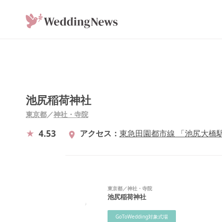
池尻稲荷神社
東京都
／
神社・寺院
4.53
アクセス
東急田園都市線 「池尻大橋駅
東京都
／
神社・寺院
池尻稲荷神社
GoToWedding対象式場