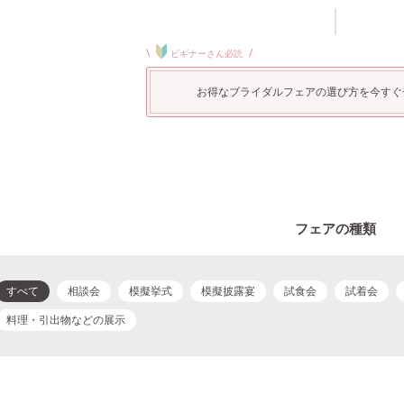
\
/
ビギナーさん必読
お得なブライダルフェアの選び方を今すぐ
フェアの種類
すべて
相談会
模擬挙式
模擬披露宴
試食会
試着会
料理・引出物などの展示