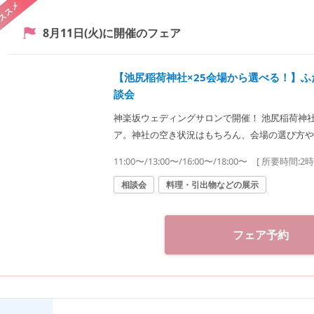
ススメ
8月11日(火)
に開催のフェア
【池尻稲荷神社×25会場から選べる！】
談会
神楽坂ウェディングサロンで開催！ 池尻稲荷神
ア。神社の空き状況はもちろん、会場の選び方や
式をご提案致します。神社結婚式のプロに何でもご相談下さい♪ ◆神
11:00〜/13:00〜/16:00〜/18:00〜
[ 所要時間:
2
（神社結婚式.jp）◆ 〒162-0825 東京都新宿区神楽坂2-11 tel 03-6265-0866 11：00～20：00（火
曜定休） 【アクセス】 JR線「飯田橋駅」西口
相談会
料理・引出物などの展示
都営大江戸線「飯田橋駅」B3出口徒歩1分
フェア予約