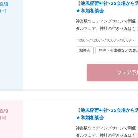
【池尻稲荷神社×25会場か
8/8
★和婚相談会
(土)
神楽坂ウェディングサロンで開催
ダルフェア。神社の空き状況はも
に合った“和”の結婚式をご提案致
11:00〜/13:00〜/16:00〜/18:00〜
◆神楽坂ウェディングサロン（神社結婚式.jp）◆ 〒162-08
1 tel 03-6265-0866 11：
相談会
料理・引出物などの展
徒歩3分／東京メトロ東西線・有楽
徒歩1分
フェア予
【池尻稲荷神社×25会場か
8/9
★和婚相談会
(日)
神楽坂ウェディングサロンで開催
ダルフェア。神社の空き状況はも