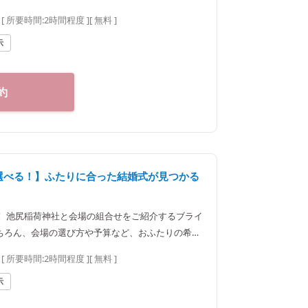
します。神社結婚式のプロに何でもご相談下さい♪
[ 所要時間:
2時間程度
]
[ 無料 ]
25 東京都新宿区神楽坂2-1
00～20：00（火曜定休） 【アクセス】 JR線「飯田橋駅」西口
示
町線・南北線、都営大江戸線「飯田橋駅」B3出口
約
ら選べる！】ふたりに合った結婚式が見つかる
！ 池尻稲荷神社と会場の組合せをご紹介するブライ
ちろん、会場の選び方や予算など、おふたりの希望
します。神社結婚式のプロに何でもご相談下さい♪
[ 所要時間:
2時間程度
]
[ 無料 ]
25 東京都新宿区神楽坂2-1
00～20：00（火曜定休） 【アクセス】 JR線「飯田橋駅」西口
示
町線・南北線、都営大江戸線「飯田橋駅」B3出口