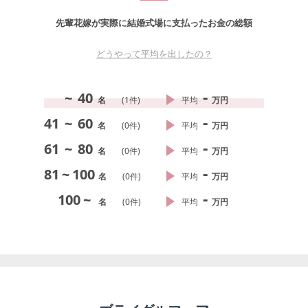
先輩花嫁が実際に結婚式場に支払ったお金の総額
どうやって平均を出したの？
-
~
40
名
(
1
件)
平均
万円
-
41
~
60
名
(
0
件)
平均
万円
-
61
~
80
名
(
0
件)
平均
万円
-
81
~
100
名
(
0
件)
平均
万円
-
100
~
名
(
0
件)
平均
万円