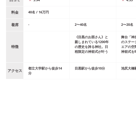
料金
40
名
/
16
万円
着席
-
2
〜
40
名
2
〜
20
名
《目黒のお酉さん》と
舞台「神
親しまれている1200年
のステー
特徴
の歴史を誇る神社。日
エアの空
程限定の神前式が叶う
神前式を
都立大学
駅
から
徒歩
14
目黒
駅
から
徒歩
10
分
池尻大橋
アクセス
分