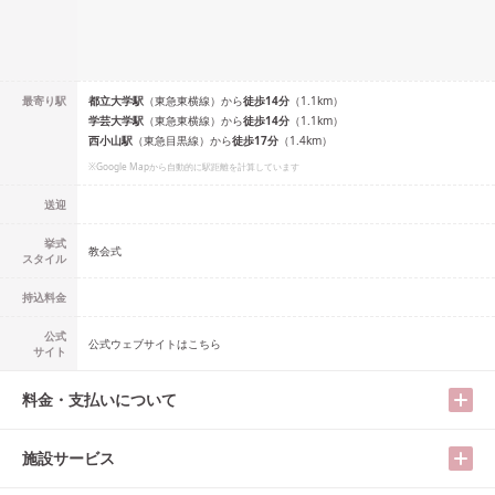
最寄り駅
都立大学
駅
（
東急東横線
）
から
徒歩
14
分
（
1.1
km）
学芸大学
駅
（
東急東横線
）
から
徒歩
14
分
（
1.1
km）
西小山
駅
（
東急目黒線
）
から
徒歩
17
分
（
1.4
km）
※Google Mapから自動的に駅距離を計算しています
送迎
挙式
教会式
スタイル
持込料金
公式
公式ウェブサイトはこちら
サイト
料金・支払いについて
施設サービス