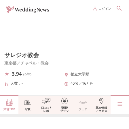
ログイン
サレジオ教会
東京都
／
チャペル・教会
3.94
都立大学駅
(
4件
)
人数
-
40
名
／
16
万円
口コミ/
費用/
基本情報
式場TOP
写真
フェア
レポ
プラン
アクセス