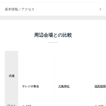
基本情報／アクセス
周辺会場との比較
式場
サレジオ教会
大鳥神社
池尻稲荷
口コミ
3.94
4.53