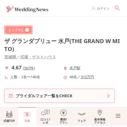
ログイン
エリア
4
位
ザ グランダブリュー 水戸(THE GRAND W MI
TO)
茨城県
／
式場・ゲストハウス
4.67
水戸駅
(
567件
)
人数
2名〜140名
48
名
／
315
万円
ブライダルフェア一覧をCHECK
口コミ/
費用/
基本情報
式場TOP
写真
フェア
レポ
プラン
アクセス