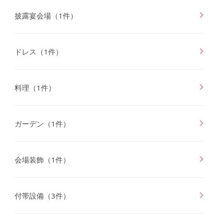
披露宴会場
（
1
件）
ドレス
（
1
件）
料理
（
1
件）
ガーデン
（
1
件）
会場装飾
（
1
件）
付帯設備
（
3
件）