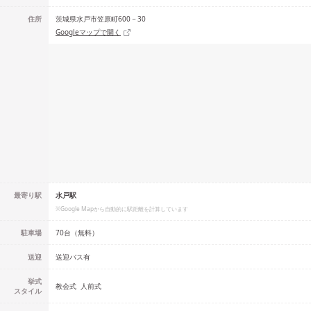
住所
茨城県水戸市笠原町600－30
Googleマップで開く
最寄り駅
水戸駅
※Google Mapから自動的に駅距離を計算しています
駐車場
70台（無料）
送迎
送迎バス有
挙式
教会式
人前式
スタイル