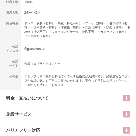
収容人数
140
名
着席人数
2名
〜
140名
持込料金
ドレス・衣装（有料）・装花（持込不可）・ブーケ（無料）・引き出物（有
料）・引き菓子（有料）・印刷物（無料）・音源（無料）・DVD（無料）・飲
み物（持込不可）・ウェディングケーキ（持込不可）・カメラマン（有料）・
ビデオ撮影（有料）
公式
@
grandwmito
インスタ
公式
公式ウェブサイトはこちら
サイト
その他
スタッフより「美景と料理でもてなす結婚式が大好評です。経験豊富なスタッ
フが会場の魅力を丁寧にご案内いたします。安心して見学にお越しください、
ご来館をお待ちしております」
料金・支払いについて
施設サービス
バリアフリー対応