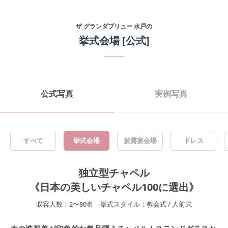
ザ グランダブリュー 水戸
の
挙式会場
[公式]
公式写真
実例写真
すべて
挙式会場
披露宴会場
ドレス
独立型チャペル
《日本の美しいチャペル100に選出》
収容人数：
2
〜
80
名
挙式スタイル：
教会式
/
人前式