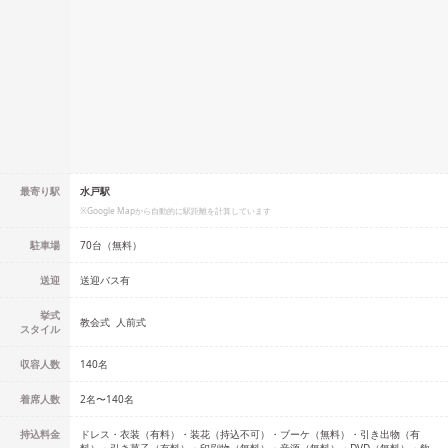
最寄り駅
水戸駅
※Google Mapから自動的に駅距離を計算しています
駐車場
70台（無料）
送迎
送迎バス有
挙式
教会式
人前式
スタイル
収容人数
140
名
着席人数
2名
〜
140名
持込料金
ドレス・衣装（有料）・装花（持込不可）・ブーケ（無料）・引き出物（有