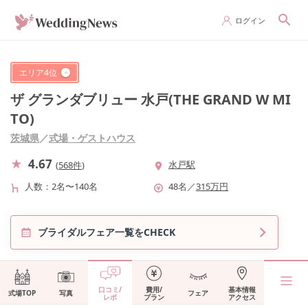
ログイン
エリア
4
位
ザ グランダブリュー 水戸(THE GRAND W MI
TO)
茨城県
／
式場・ゲストハウス
4.67
水戸駅
(
568件
)
人数
2名〜140名
48
名
／
315
万円
ブライダルフェア一覧をCHECK
口コミ/
費用/
基本情報
式場TOP
写真
フェア
レポ
プラン
アクセス