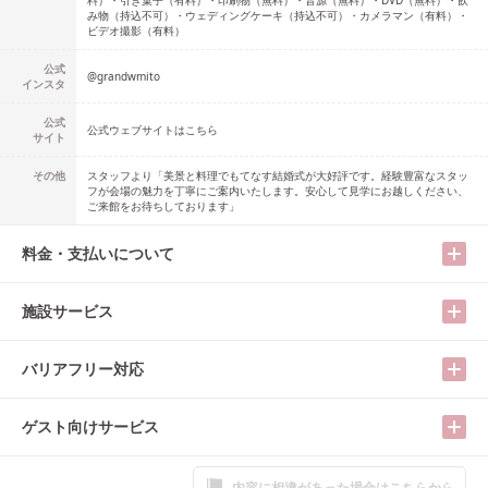
料）・引き菓子（有料）・印刷物（無料）・音源（無料）・DVD（無料）・飲
み物（持込不可）・ウェディングケーキ（持込不可）・カメラマン（有料）・
ビデオ撮影（有料）
公式
@
grandwmito
インスタ
公式
公式ウェブサイトはこちら
サイト
その他
スタッフより「美景と料理でもてなす結婚式が大好評です。経験豊富なスタッ
フが会場の魅力を丁寧にご案内いたします。安心して見学にお越しください、
ご来館をお待ちしております」
料金・支払いについて
施設サービス
バリアフリー対応
ゲスト向けサービス
内容に相違があった場合はこちらから