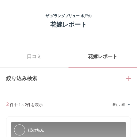
ザ グランダブリュー 水戸
の
花嫁レポート
口コミ
花嫁レポート
絞り込み検索
2
件中
1
～
2
件を表示
新しい順
ほのちん