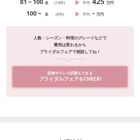
425
81
~
100
名
(
14
件)
平均
万円
-
100
~
名
(
0
件)
平均
万円
人数・シーズン・料理のグレードなどで
費用は変わるから
ブライダルフェアで相談してね！
試食やドレス試着もできる
ブライダルフェアをCHECK!