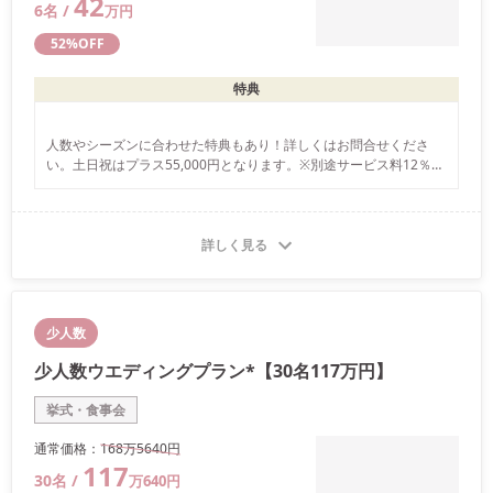
42
6
名 /
万
円
52
%OFF
特典
人数やシーズンに合わせた特典もあり！詳しくはお問合せくださ
い。土日祝はプラス55,000円となります。※別途サービス料12％が
かかります
詳しく見る
少人数
少人数ウエディングプラン*【30名117万円】
挙式・食事会
通常価格：
168万
5640
円
117
30
名 /
万
640
円