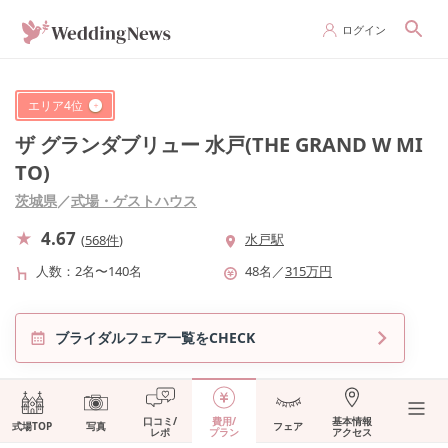
ログイン
エリア
4
位
ザ グランダブリュー 水戸(THE GRAND W MI
TO)
茨城県
／
式場・ゲストハウス
4.67
水戸駅
(
568件
)
人数
2名〜140名
48
名
／
315
万円
ブライダルフェア一覧をCHECK
口コミ/
費用/
基本情報
式場TOP
写真
フェア
レポ
プラン
アクセス