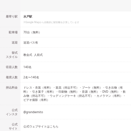
最寄り駅
水戸駅
※Google Mapから自動的に駅距離を計算しています
駐車場
70台（無料）
送迎
送迎バス有
挙式
教会式
人前式
スタイル
収容人数
140
名
着席人数
2名
〜
140名
持込料金
ドレス・衣装（有料）・装花（持込不可）・ブーケ（無料）・引き出物（有
料）・引き菓子（有料）・印刷物（無料）・音源（無料）・DVD（無料）・飲
み物（持込不可）・ウェディングケーキ（持込不可）・カメラマン（有料）・
ビデオ撮影（有料）
公式
@
grandwmito
インスタ
公式
公式ウェブサイトはこちら
サイト