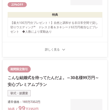
23
%OFF
特典
【最大100万円分プレゼント！】自然と調和する非日常空間で貸し
切りウエディング*　ドレス２着＆タキシード63万円相当などプレ
詳しく見る
期間限定割引
こんな結婚式を待ってたんだよ。～30名様99万円～
安心プレミアムプラン
挙式・披露宴
通常価格：
183万
7352
円
99
30
名 /
万
2352
円