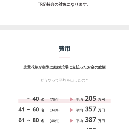
下記特典の対象になります。
費用
先輩花嫁が実際に結婚式場に支払ったお金の総額
どうやって平均を出したの？
205
~
40
名
(
70
件)
平均
万円
357
41
~
60
名
(
34
件)
平均
万円
387
61
~
80
名
(
48
件)
平均
万円