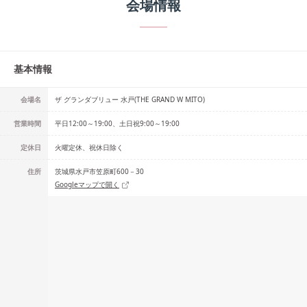
会場情報
基本情報
会場名
ザ グランダブリュー 水戸(THE GRAND W MITO)
営業時間
平日12:00～19:00、土日祝9:00～19:00
定休日
火曜定休、祝休日除く
住所
茨城県水戸市笠原町600－30
Googleマップで開く