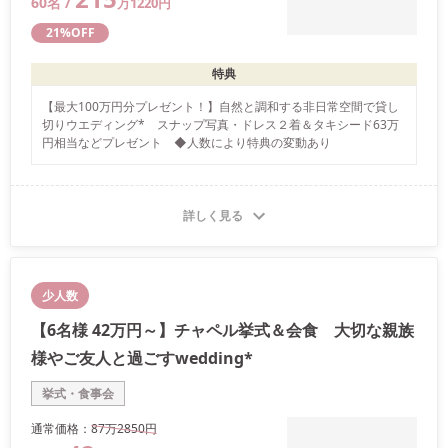
60
名 /
万
1220
円
21
%OFF
特典
【最大100万円分プレゼント！】自然と調和する非日常空間で貸し
切りウエディング*　スナップ写真・ドレス２着＆タキシード63万
詳しく見る
少人数
【6名様 42万円～】チャペル挙式＆会食 大切な親族
様やご友人と過ごすwedding*
挙式・食事会
通常価格：
87万
2850
円