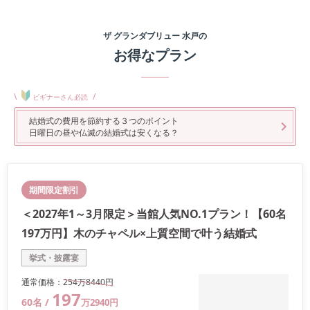
ザ グランダブリュー 水戸
の
お得なプラン
\
/
ビギナーさん必読
結婚式の費用を節約する３つのポイント
日曜日の昼や仏滅の結婚式は安くなる？
期間限定割引
＜2027年1～3月限定＞当館人気NO.1プラン！【60名
197万円】木のチャペル×上質空間で叶う結婚式
挙式・披露宴
通常価格：
254万
8440
円
197
60
名 /
万
2940
円