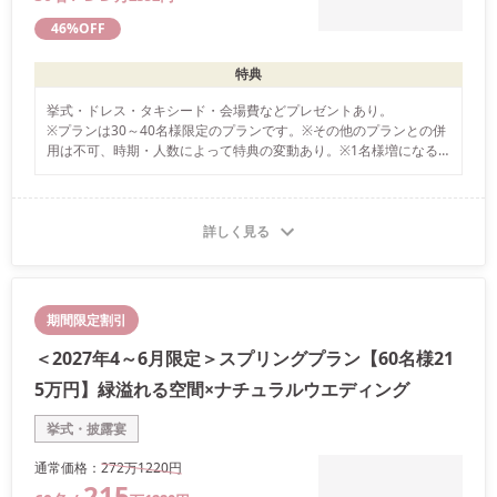
46
%OFF
特典
挙式・ドレス・タキシード・会場費などプレゼントあり。

※プランは30～40名様限定のプランです。※その他のプランとの併
用は不可、時期・人数によって特典の変動あり。※1名様増になる
場合は、22,000円～となり、ご注文ただく内容によって料金が異な
ります。
詳しく見る
期間限定割引
＜2027年4～6月限定＞スプリングプラン【60名様21
5万円】緑溢れる空間×ナチュラルウエディング
挙式・披露宴
通常価格：
272万
1220
円
215