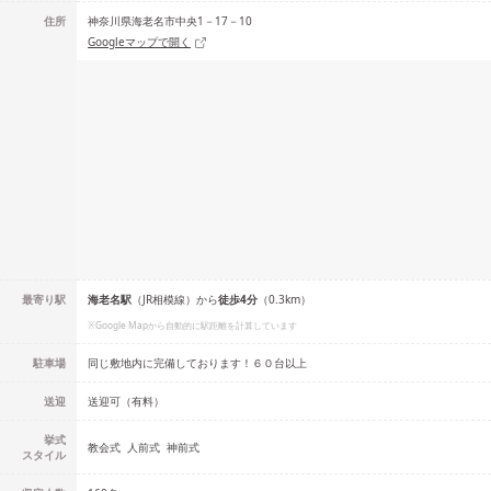
住所
神奈川県海老名市中央1－17－10
Googleマップで開く
最寄り駅
海老名
駅
（
JR相模線
）
から
徒歩
4
分
（
0.3
km）
※Google Mapから自動的に駅距離を計算しています
駐車場
同じ敷地内に完備しております！６０台以上
送迎
送迎可（有料）
挙式
教会式
人前式
神前式
スタイル