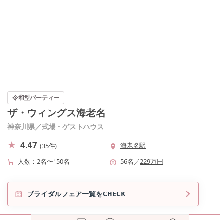
令和型パーティー
ザ・ウィングス海老名
神奈川県
／
式場・ゲストハウス
4.47
海老名駅
(
35件
)
人数
2名〜150名
56
名
／
229
万円
ブライダルフェア一覧をCHECK