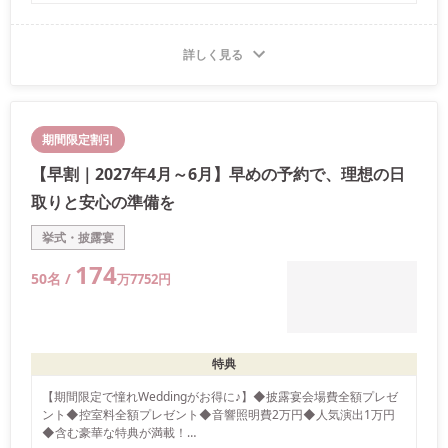
他プランとの併用不可
詳しく見る
期間限定割引
【早割｜2027年4月～6月】早めの予約で、理想の日
取りと安心の準備を
挙式・披露宴
174
50
名 /
万
7752
円
特典
【期間限定で憧れWeddingがお得に♪】◆披露宴会場費全額プレゼ
ント◆控室料全額プレゼント◆音響照明費2万円◆人気演出1万円
◆含む豪華な特典が満載！
