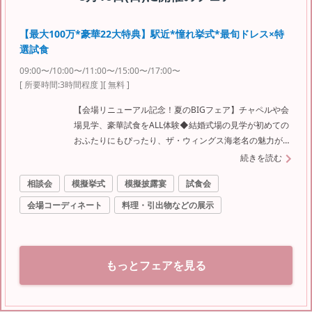
【最大100万*豪華22大特典】駅近*憧れ挙式*最旬ドレス×特
選試食
09:00〜/10:00〜/11:00〜/15:00〜/17:00〜
[ 所要時間:
3時間程度
]
[ 無料 ]
【会場リニューアル記念！夏のBIGフェア】チャペルや会
場見学、豪華試食をALL体験◆結婚式場の見学が初めての
おふたりにもぴったり、ザ・ウィングス海老名の魅力が分
かるBIGフェア♪豪華特典で予算の不安も解決！
続きを読む
相談会
模擬挙式
模擬披露宴
試食会
会場コーディネート
料理・引出物などの展示
もっとフェアを見る