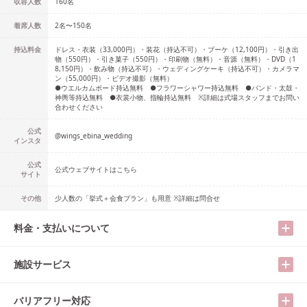
収容人数
160
名
着席人数
2名
〜
150名
持込料金
ドレス・衣装（33,000円）・装花（持込不可）・ブーケ（12,100円）・引き出
物（550円）・引き菓子（550円）・印刷物（無料）・音源（無料）・DVD（1
8,150円）・飲み物（持込不可）・ウェディングケーキ（持込不可）・カメラマ
ン（55,000円）・ビデオ撮影（無料）
●ウエルカムボード持込無料 ●フラワーシャワー持込無料 ●バンド・太鼓・
神輿等持込無料 ●衣裳小物、指輪持込無料 ※詳細は式場スタッフまでお問い
合わせください
公式
@
wings_ebina_wedding
インスタ
公式
公式ウェブサイトはこちら
サイト
その他
少人数の「挙式＋会食プラン」も用意 ※詳細は問合せ
料金・支払いについて
施設サービス
バリアフリー対応