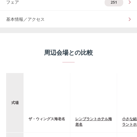
フェア
251
基本情報／アクセス
周辺会場との比較
式場
ザ・ウィングス海老名
レンブラントホテル海
小さな結
老名
ラントホ