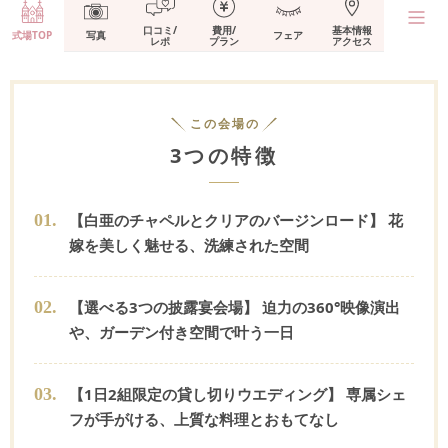
口コミ/
費用/
基本情報
式場TOP
写真
フェア
レポ
プラン
アクセス
この会場の
3つの特徴
0
1
.
【白亜のチャペルとクリアのバージンロード】 花
嫁を美しく魅せる、洗練された空間
0
2
.
【選べる3つの披露宴会場】 迫力の360°映像演出
や、ガーデン付き空間で叶う一日
0
3
.
【1日2組限定の貸し切りウエディング】 専属シェ
フが手がける、上質な料理とおもてなし