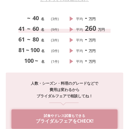
-
~
40
名
(
3
件)
平均
万円
260
41
~
60
名
(
9
件)
平均
万円
-
61
~
80
名
(
3
件)
平均
万円
-
81
~
100
名
(
0
件)
平均
万円
-
100
~
名
(
1
件)
平均
万円
人数・シーズン・料理のグレードなどで
費用は変わるから
ブライダルフェアで相談してね！
試食やドレス試着もできる
ブライダルフェアをCHECK!