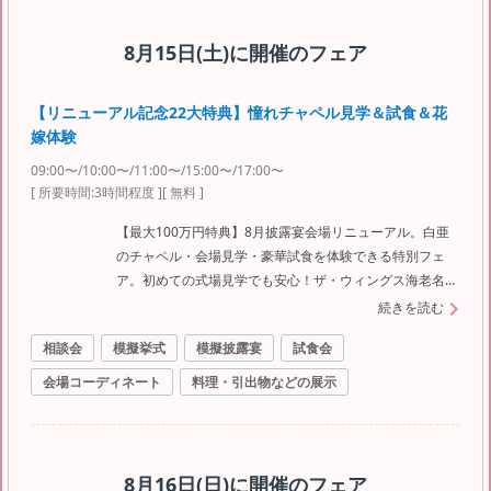
8月15日(土)
に開催のフェア
【リニューアル記念22大特典】憧れチャペル見学＆試食＆花
嫁体験
09:00〜/10:00〜/11:00〜/15:00〜/17:00〜
[ 所要時間:
3時間程度
]
[ 無料 ]
【最大100万円特典】8月披露宴会場リニューアル。白亜
のチャペル・会場見学・豪華試食を体験できる特別フェ
ア。初めての式場見学でも安心！ザ・ウィングス海老名の
魅力を体感。予算面も豪華特典でしっかりサポート！
続きを読む
相談会
模擬挙式
模擬披露宴
試食会
会場コーディネート
料理・引出物などの展示
8月16日(日)
に開催のフェア