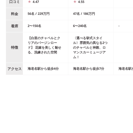
口コミ
4.47
4.55
料金
56
名
/
229
万円
47
名
/
186
万円
着席
2
〜
150
名
6
〜
240
名
-
【白亜のチャペルとク
〈選べる挙式スタイ
リアのバージンロー
ル〉雰囲気の異なる2つ
特徴
ド】 花嫁を美しく魅せ
のチャペルと神殿、ロ
る、洗練された空間
マンスカーミュージア
ム！
アクセス
海老名
駅
から
徒歩
4
分
海老名
駅
から
徒歩
7
分
海老名
駅