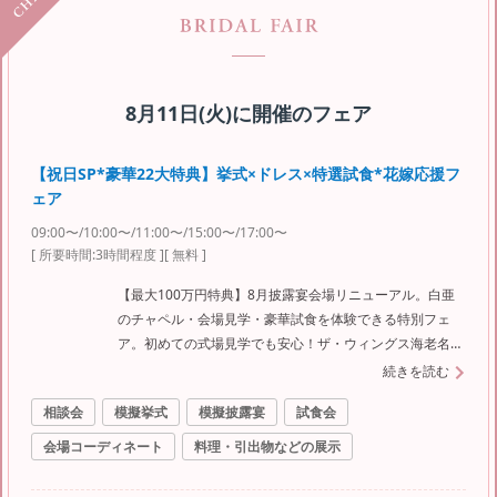
8月11日(火)
に開催のフェア
【祝日SP*豪華22大特典】挙式×ドレス×特選試食*花嫁応援フ
ェア
09:00〜/10:00〜/11:00〜/15:00〜/17:00〜
[ 所要時間:
3時間程度
]
[ 無料 ]
【最大100万円特典】8月披露宴会場リニューアル。白亜
のチャペル・会場見学・豪華試食を体験できる特別フェ
ア。初めての式場見学でも安心！ザ・ウィングス海老名の
魅力を体感。予算面も豪華特典でしっかりサポート！
続きを読む
相談会
模擬挙式
模擬披露宴
試食会
会場コーディネート
料理・引出物などの展示