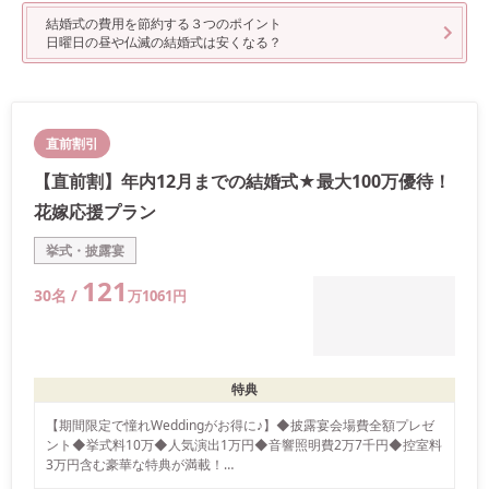
結婚式の費用を節約する３つのポイント
日曜日の昼や仏滅の結婚式は安くなる？
直前割引
【直前割】年内12月までの結婚式★最大100万優待！
花嫁応援プラン
挙式・披露宴
121
30
名 /
万
1061
円
特典
【期間限定で憧れWeddingがお得に♪】◆披露宴会場費全額プレゼ
ント◆挙式料10万◆人気演出1万円◆音響照明費2万7千円◆控室料
3万円含む豪華な特典が満載！

※大人30名様以上利用、当館既定のご結婚式に限り適用