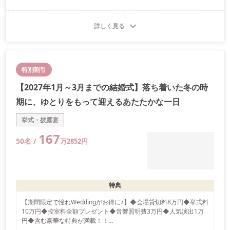
詳しく見る
特別割引
【2027年1月～3月までの結婚式】落ち着いた冬の時
期に、ゆとりをもって迎えるあたたかな一日
挙式・披露宴
167
50
名 /
万
2852
円
特典
【期間限定で憧れWeddingがお得に♪】◆会場貸切料8万円◆挙式料
10万円◆控室料全額プレゼント◆音響照明費3万円◆人気演出1万
円◆含む豪華な特典が満載！！

適用条件は内容によって異なります。詳細はお問合せください。※