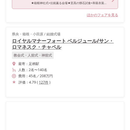
★箱根神社式×伝統薫る会場★至高の懐石試食×和装衣装特典付
ほかのフェアを見る
県央・箱根・小田原
/
結婚式場
ロイヤルマナーフォート ベルジュール/サン・
ロマネスク・チャペル
教会式・人前式・神前式
最寄：
足柄駅
人数：
2名
〜
140名
費用：
45
名
／
208
万円
評価：
4.79
(
127
件
)