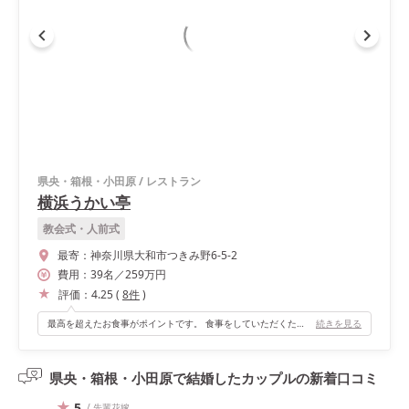
県央・箱根・小田原
/
レストラン
横浜うかい亭
教会式・人前式
最寄：
神奈川県大和市つきみ野6-5-2
費用：
39
名
／
259
万円
評価：
4.25
(
8
件
)
最高を超えたお食事がポイントです。 食事をしていただくためにゲストに鉄板席への移動があり、テーブルごとにシェフがつき、目の前の鉄板でパフォーマンスしながらのお料理提供できたことがゲストの幸せに繋がりました。
続きを見る
県央・箱根・小田原で結婚したカップルの
新着口コミ
5
/ 先輩花嫁