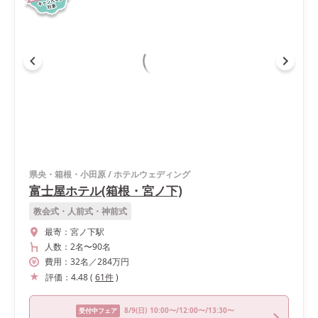
県央・箱根・小田原
/
ホテルウェディング
富士屋ホテル(箱根・宮ノ下)
教会式・人前式・神前式
最寄：
宮ノ下駅
人数：
2名
〜
90名
費用：
32
名
／
284
万円
評価：
4.48
(
61
件
)
8/9
(日)
10:00〜/12:00〜/13:30〜
受付中フェア