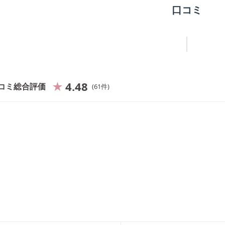
口コミ
4.48
コミ総合評価
61
件