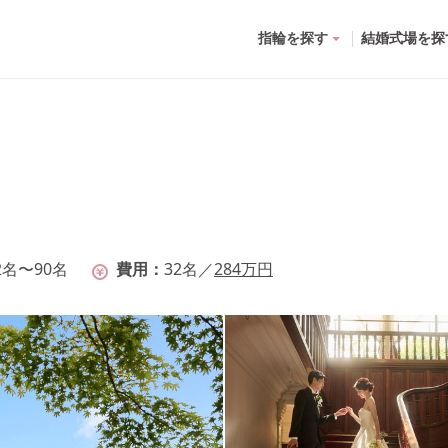
指輪を探す
結婚式場を探
2名〜90名
費用
32
名
／
284
万円