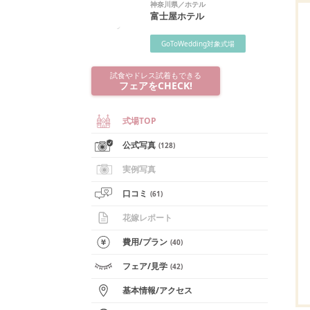
神奈川県
／
ホテル
富士屋ホテル
GoToWedding対象式場
試食やドレス試着もできる
フェアをCHECK!
式場TOP
公式写真
(
128
)
実例写真
口コミ
(
61
)
花嫁レポート
費用/
プラン
(
40
)
フェア
/見学
(
42
)
基本情報
/
アクセス