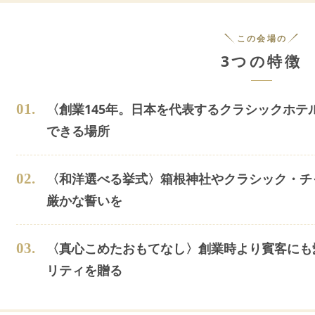
この会場の
3つの特徴
0
1
.
〈創業145年。日本を代表するクラシックホテ
できる場所
0
2
.
〈和洋選べる挙式〉箱根神社やクラシック・チ
厳かな誓いを
0
3
.
〈真心こめたおもてなし〉創業時より賓客にも
リティを贈る