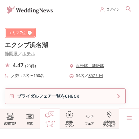
ログイン
エリア
7
位
エクシブ浜名湖
静岡県
／
ホテル
4.47
浜松駅、舞阪駅
(
23件
)
人数
2名〜150名
54
名
／
357
万円
ブライダルフェア一覧をCHECK
口コミ/
費用/
基本情報
式場TOP
写真
フェア
レポ
プラン
アクセス