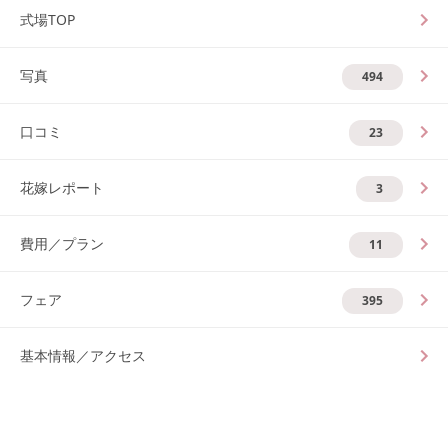
式場TOP
写真
494
口コミ
23
花嫁レポート
3
費用／プラン
11
フェア
395
基本情報／アクセス