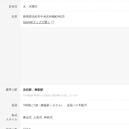
定休日
火・水曜日
住所
静岡県浜松市中央区村櫛町4620
Googleマップで開く
最寄り駅
浜松駅、舞阪駅
※Google Mapから自動的に駅距離を計算しています
送迎
1時間に1便（舞阪駅～ホテル）、送迎バス手配可
挙式
教会式
人前式
神前式
スタイル