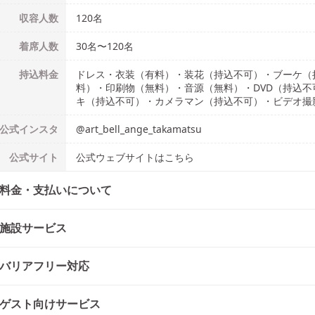
収容人数
120
名
着席人数
30名
〜
120名
持込料金
ドレス・衣装（有料）・装花（持込不可）・ブーケ（
料）・印刷物（無料）・音源（無料）・DVD（持込
キ（持込不可）・カメラマン（持込不可）・ビデオ撮
公式
インスタ
@
art_bell_ange_takamatsu
公式
サイト
公式ウェブサイトはこちら
料金・支払いについて
施設サービス
バリアフリー対応
ゲスト向けサービス