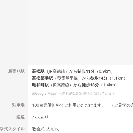
最寄り駅
高松
駅
（
JR高徳線
）
から
徒歩
11
分
（
0.9
km）
高松築港
駅
（
琴電琴平線
）
から
徒歩
14
分
（
1.1
km）
昭和町
駅
（
JR高徳線
）
から
徒歩
18
分
（
1.4
km）
※Google Mapから自動的に駅距離を計算しています
駐車場
100台完備無料でご利用いただけます。 （ご見学の
送迎
バスあり
挙式
スタイル
教会式
人前式