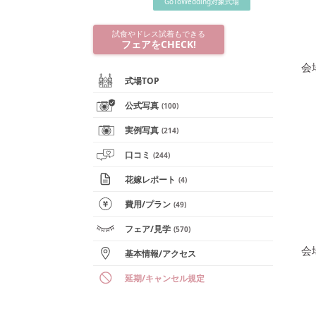
GoToWedding対象式場
試食やドレス試着もできる
フェアをCHECK!
会
式場TOP
公式写真
(
100
)
実例写真
(
214
)
口コミ
(
244
)
花嫁レポート
(
4
)
費用/
プラン
(
49
)
フェア
/見学
(
570
)
会
基本情報
/
アクセス
延期/キャンセル規定