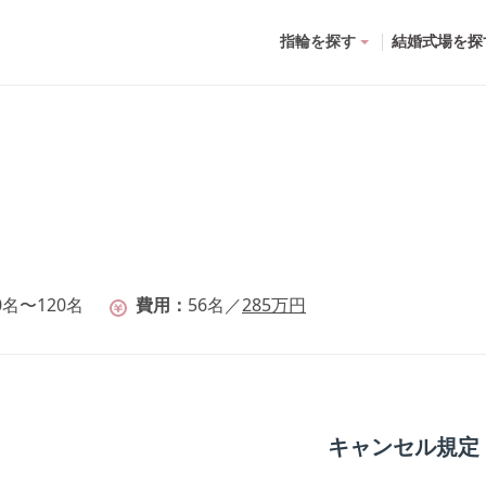
指輪を探す
結婚式場を探
0名〜120名
費用
56
名
／
285
万円
キャンセル規定