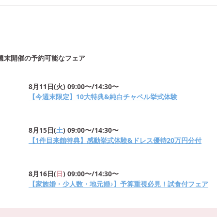
週末開催の予約可能なフェア
8月11日
(
火
)
09:00〜/14:30〜
【今週末限定】10大特典&純白チャペル挙式体験
8月15日
(
土
)
09:00〜/14:30〜
【1件目来館特典】感動挙式体験&ドレス優待20万円分付
8月16日
(
日
)
09:00〜/14:30〜
【家族婚・少人数・地元婚♪】予算重視必見！試食付フェア