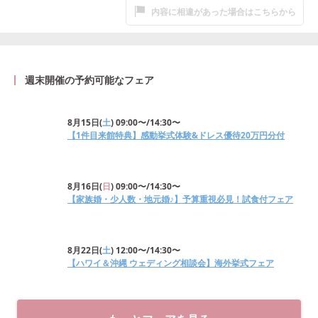
内容に相違があった場合はこちらから
週末開催の予約可能なフェア
8月15日
(
土
)
09:00〜/14:30〜
【1件目来館特典】感動挙式体験&ドレス優待20万円分付
8月16日
(
日
)
09:00〜/14:30〜
【家族婚・少人数・地元婚♪】予算重視必見！試食付フェア
8月22日
(
土
)
12:00〜/14:30〜
【ハワイ＆沖縄 ウェディング相談会】海外挙式フェア