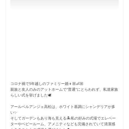
コロナ禍で5年越しのファミリー婚👦🏼👶🏼
親族と友人のみのアットホームで"普通"にとらわれず、私達家族
らしい式を挙げました🕊
アールベルアンジェ高松は、ホワイト基調にシャンデリアが多
い✨
そしてガーデンもあり海も見える🏝私の好みの式場でエレベー
ターやベビールーム、アメニティなども完備されていて清潔感