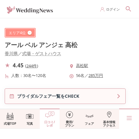
ログイン
エリア
4
位
アール ベル アンジェ 高松
香川県
／
式場・ゲストハウス
4.45
高松駅
(
244件
)
人数
30名〜120名
56
名
／
285
万円
ブライダルフェア一覧をCHECK
口コミ/
費用/
基本情報
式場TOP
写真
フェア
レポ
プラン
アクセス