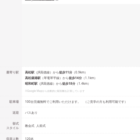
最寄り駅
高松
駅
（
JR高徳線
）
から
徒歩
11
分
（
0.9
km）
高松築港
駅
（
琴電琴平線
）
から
徒歩
14
分
（
1.1
km）
昭和町
駅
（
JR高徳線
）
から
徒歩
18
分
（
1.4
km）
※Google Mapから自動的に駅距離を計算しています
駐車場
100台完備無料でご利用いただけます。 （ご見学の方も利用可能です）
送迎
バスあり
挙式
教会式
人前式
スタイル
収容人数
120
名