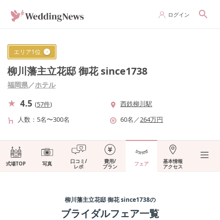
ログイン
エリア
1
位
柳川藩主立花邸 御花 since1738
福岡県
／
ホテル
4.5
西鉄柳川駅
(
57件
)
人数
5名〜300名
60
名
／
264
万円
口コミ/
費用/
基本情報
式場TOP
写真
フェア
レポ
プラン
アクセス
柳川藩主立花邸 御花 since1738
の
ブライダルフェア一覧