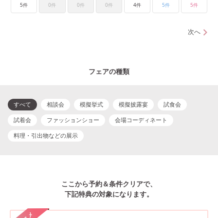
5件
0件
0件
0件
4件
5件
5件
次へ
フェアの種類
すべて
相談会
模擬挙式
模擬披露宴
試食会
試着会
ファッションショー
会場コーディネート
料理・引出物などの展示
ここから予約＆条件クリアで、
下記特典の対象になります。