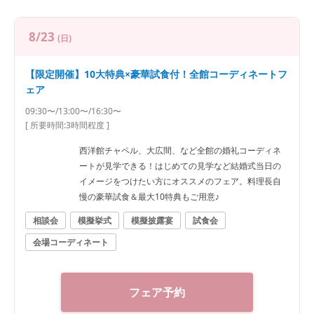
8/23
(日)
【限定開催】10大特典×豪華試食付！全館コーディネートフ
ェア
09:30〜/13:00〜/16:30〜
[ 所要時間:
3時間程度
]
西洋館チャペル、大広間、など全館の婚礼コーディネ
ートが見学できる！はじめての見学など結婚式当日の
イメージをつけたい方にオススメのフェア。料理長自
慢の豪華試食＆最大10特典もご用意♪
相談会
模擬挙式
模擬披露宴
試食会
会場コーディネート
フェア予約