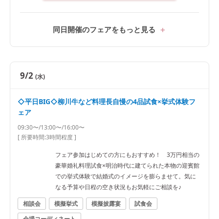
同日開催のフェアをもっと見る
9/2
(水)
◇平日BIG◇柳川牛など料理長自慢の4品試食×挙式体験フ
ェア
09:30〜/13:00〜/16:00〜
[ 所要時間:
3時間程度
]
フェア参加はじめての方にもおすすめ！ 3万円相当の
豪華婚礼料理試食×明治時代に建てられた本物の迎賓館
での挙式体験で結婚式のイメージを膨らませて。気に
なる予算や日程の空き状況もお気軽にご相談を♪
相談会
模擬挙式
模擬披露宴
試食会
会場コーディネート