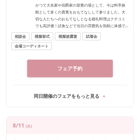
かつて大名家や伯爵家の迎賓の場として、今は料亭旅
館として多くの貴賓をおもてなしして参りました。大
切な人たちへのおもてなしとなる婚礼料理はクチコミ
でも高評価！試食などで当日の雰囲気を気軽に体感で
きます♪
相談会
模擬挙式
模擬披露宴
試着会
会場コーディネート
フェア予約
同日開催のフェアをもっと見る
8/11
(火)