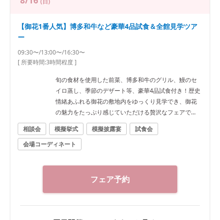
8/16
(日)
【御花1番人気】博多和牛など豪華4品試食＆全館見学ツア
ー
09:30〜/13:00〜/16:30〜
[ 所要時間:
3時間程度
]
旬の食材を使用した前菜、博多和牛のグリル、鰻のセ
イロ蒸し、季節のデザート等、豪華4品試食付き！歴史
情緒あふれる御花の敷地内をゆっくり見学でき、御花
の魅力をたっぷり感じていただける贅沢なフェアで
す。
相談会
模擬挙式
模擬披露宴
試食会
会場コーディネート
フェア予約