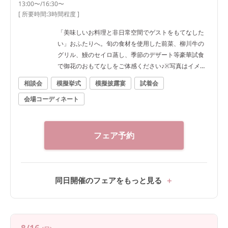
13:00〜/16:30〜
[ 所要時間:
3時間程度
]
「美味しいお料理と非日常空間でゲストをもてなした
い」おふたりへ。旬の食材を使用した前菜、柳川牛の
グリル、鰻のセイロ蒸し、季節のデザート等豪華試食
で御花のおもてなしをご体感ください♪※写真はイメー
ジです
相談会
模擬挙式
模擬披露宴
試着会
会場コーディネート
フェア予約
同日開催のフェアをもっと見る