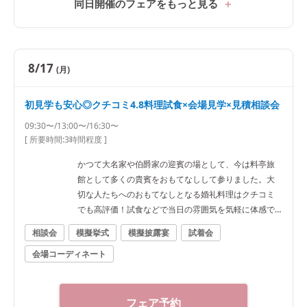
同日開催のフェアをもっと見る
8/17
(月)
初見学も安心◎クチコミ4.8料理試食×会場見学×見積相談会
09:30〜/13:00〜/16:30〜
[ 所要時間:
3時間程度
]
かつて大名家や伯爵家の迎賓の場として、今は料亭旅
館として多くの貴賓をおもてなしして参りました。大
切な人たちへのおもてなしとなる婚礼料理はクチコミ
でも高評価！試食などで当日の雰囲気を気軽に体感で
きます♪
相談会
模擬挙式
模擬披露宴
試着会
会場コーディネート
フェア予約