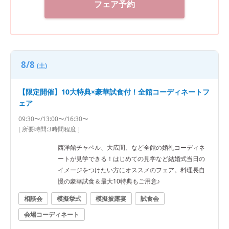
フェア予約
8/8
(土)
【限定開催】10大特典×豪華試食付！全館コーディネートフ
ェア
09:30〜/13:00〜/16:30〜
[ 所要時間:
3時間程度
]
西洋館チャペル、大広間、など全館の婚礼コーディネ
ートが見学できる！はじめての見学など結婚式当日の
イメージをつけたい方にオススメのフェア。料理長自
慢の豪華試食＆最大10特典もご用意♪
相談会
模擬挙式
模擬披露宴
試食会
会場コーディネート