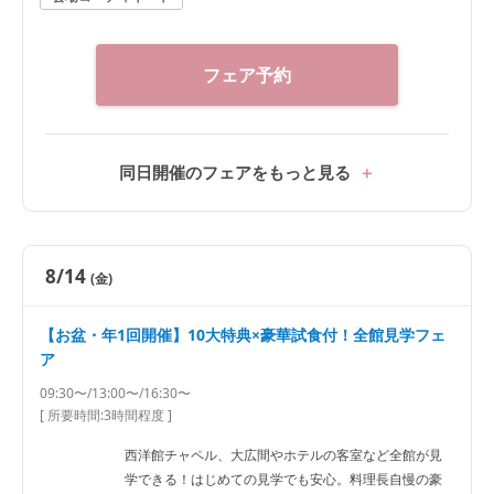
フェア予約
同日開催のフェアをもっと見る
8/14
(金)
【お盆・年1回開催】10大特典×豪華試食付！全館見学フェ
ア
09:30〜/13:00〜/16:30〜
[ 所要時間:
3時間程度
]
西洋館チャペル、大広間やホテルの客室など全館が見
学できる！はじめての見学でも安心。料理長自慢の豪