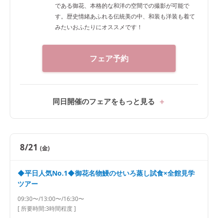
である御花、本格的な和洋の空間での撮影が可能で
す。歴史情緒あふれる伝統美の中、和装も洋装も着て
みたいおふたりにオススメです！
フェア予約
同日開催のフェアをもっと見る
8/21
(金)
◆平日人気No.1◆御花名物鰻のせいろ蒸し試食×全館見学
ツアー
09:30〜/13:00〜/16:30〜
[ 所要時間:
3時間程度
]