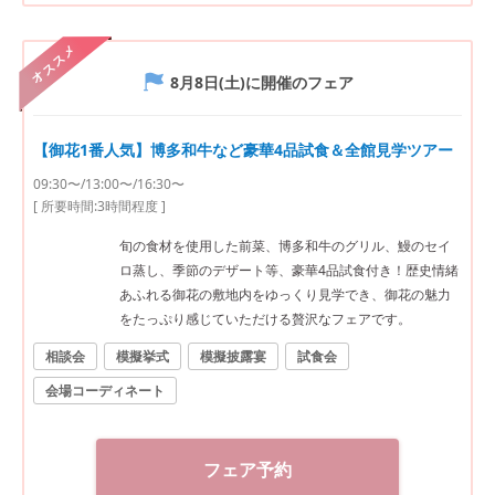
オススメ
8月8日(土)
に開催のフェア
【御花1番人気】博多和牛など豪華4品試食＆全館見学ツアー
09:30〜/13:00〜/16:30〜
[ 所要時間:
3時間程度
]
旬の食材を使用した前菜、博多和牛のグリル、鰻のセイ
ロ蒸し、季節のデザート等、豪華4品試食付き！歴史情緒
あふれる御花の敷地内をゆっくり見学でき、御花の魅力
をたっぷり感じていただける贅沢なフェアです。
相談会
模擬挙式
模擬披露宴
試食会
会場コーディネート
フェア予約