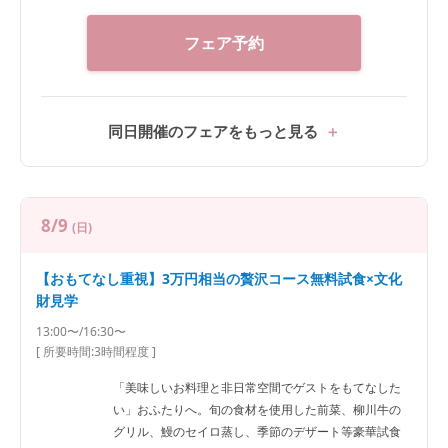
フェア予約
同日開催のフェアをもっと見る
8/9
(日)
【おもてなし重視】3万円相当の贅沢コース無料試食×文化
財見学
13:00〜/16:30〜
[ 所要時間:
3時間程度
]
「美味しいお料理と非日常空間でゲストをもてなした
い」おふたりへ。旬の食材を使用した前菜、柳川牛の
グリル、鰻のセイロ蒸し、季節のデザート等豪華試食