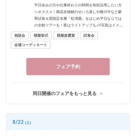
平日休みの方や仕事終わりの時間を有効活用したい方
へオススメ！御花名物鰻のせいろ蒸しや柳川牛など豪
華試食＆国指定名勝「松濤園」をはじめ平日ならでは
の全館ツアーを！夜はライトアップも♪※写真はイメー
ジです
相談会
模擬挙式
模擬披露宴
試食会
会場コーディネート
フェア予約
同日開催のフェアをもっと見る
8/22
(土)