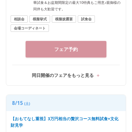
華試食＆お盆期間限定の最大10特典もご用意♪親御様の
同伴も大歓迎です。
相談会
模擬挙式
模擬披露宴
試食会
会場コーディネート
フェア予約
同日開催のフェアをもっと見る
8/15
(土)
【おもてなし重視】3万円相当の贅沢コース無料試食×文化
財見学