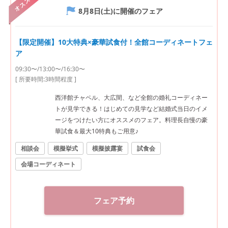
オススメ
8月8日(土)
に開催のフェア
【限定開催】10大特典×豪華試食付！全館コーディネートフェ
ア
09:30〜/13:00〜/16:30〜
[ 所要時間:
3時間程度
]
西洋館チャペル、大広間、など全館の婚礼コーディネー
トが見学できる！はじめての見学など結婚式当日のイメ
ージをつけたい方にオススメのフェア。料理長自慢の豪
華試食＆最大10特典もご用意♪
相談会
模擬挙式
模擬披露宴
試食会
会場コーディネート
フェア予約