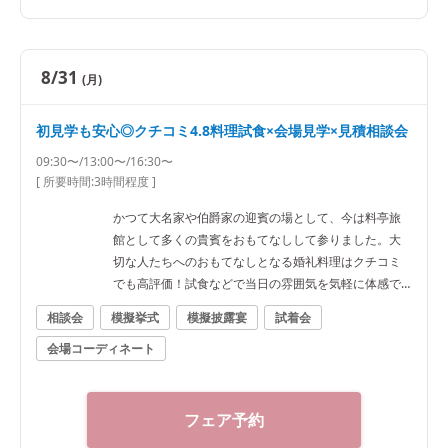
8/31
(月)
初見学も安心◎クチコミ4.8料理試食×会場見学×見積相談会
09:30〜/13:00〜/16:30〜
[ 所要時間:
3時間程度
]
かつて大名家や伯爵家の迎賓の場として、今は料亭旅
館として多くの貴賓をおもてなしして参りました。大
切な人たちへのおもてなしとなる婚礼料理はクチコミ
でも高評価！試食などで当日の雰囲気を気軽に体感で
きます♪
相談会
模擬挙式
模擬披露宴
試着会
会場コーディネート
フェア予約