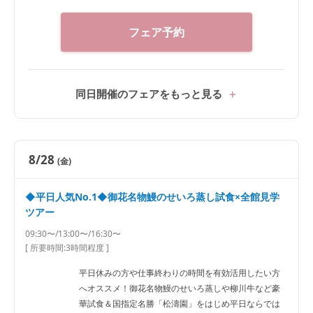
フェア予約
同日開催のフェアをもっと見る
8/28
(金)
◆平日人気No.1◆御花名物鰻のせいろ蒸し試食×全館見学
ツアー
09:30〜/13:00〜/16:30〜
[ 所要時間:
3時間程度
]
平日休みの方や仕事終わりの時間を有効活用したい方
へオススメ！御花名物鰻のせいろ蒸しや柳川牛など豪
華試食＆国指定名勝「松濤園」をはじめ平日ならでは