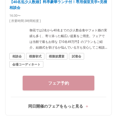
【40名迄少人数婚】料亭豪華ランチ付！専用個室見学×見積
相談会
16:30〜
[ 所要時間:
3時間程度
]
御花では2名から40名までの少人数会食やフォト婚の実
績も多く、寄り添った幅広い提案をご用意。フェアで
は当館で最もお得な【10名49万円】のプランもご紹
介。結婚式を挙げるか悩んでいる方も安心してご相談
を♪
相談会
模擬挙式
模擬披露宴
試着会
会場コーディネート
フェア予約
同日開催のフェアをもっと見る