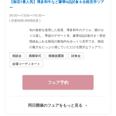
【御花1番人気】博多和牛など豪華4品試食＆全館見学ツア
ー
09:30〜/13:00〜/16:30〜
[ 所要時間:
3時間程度
]
旬の食材を使用した前菜、博多和牛のグリル、鰻のセ
イロ蒸し、季節のデザート等、豪華4品試食付き！歴史
情緒あふれる御花の敷地内をゆっくり見学でき、御花
の魅力をたっぷり感じていただける贅沢なフェアで
す。
相談会
模擬挙式
模擬披露宴
試食会
会場コーディネート
フェア予約
同日開催のフェアをもっと見る