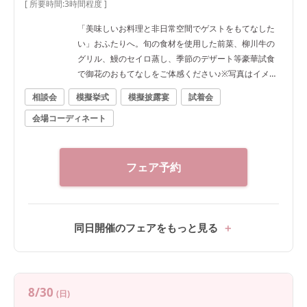
[ 所要時間:
3時間程度
]
「美味しいお料理と非日常空間でゲストをもてなした
い」おふたりへ。旬の食材を使用した前菜、柳川牛の
グリル、鰻のセイロ蒸し、季節のデザート等豪華試食
で御花のおもてなしをご体感ください♪※写真はイメー
ジです
相談会
模擬挙式
模擬披露宴
試着会
会場コーディネート
フェア予約
同日開催のフェアをもっと見る
8/30
(日)