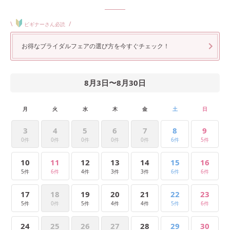
\
/
ビギナーさん必読
お得なブライダルフェアの選び方を今すぐチェック！
8月3日
〜
8月30日
月
火
水
木
金
土
日
3
4
5
6
7
8
9
0件
0件
0件
0件
0件
6件
5件
10
11
12
13
14
15
16
5件
6件
4件
3件
3件
6件
6件
17
18
19
20
21
22
23
5件
0件
5件
4件
4件
5件
6件
24
25
26
27
28
29
30