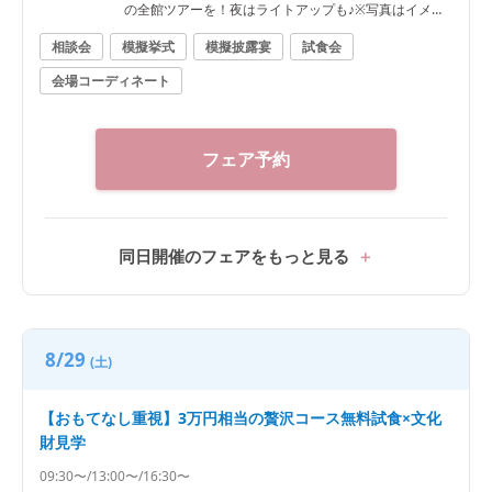
の全館ツアーを！夜はライトアップも♪※写真はイメー
ジです
相談会
模擬挙式
模擬披露宴
試食会
会場コーディネート
フェア予約
同日開催のフェアをもっと見る
8/29
(土)
【おもてなし重視】3万円相当の贅沢コース無料試食×文化
財見学
09:30〜/13:00〜/16:30〜