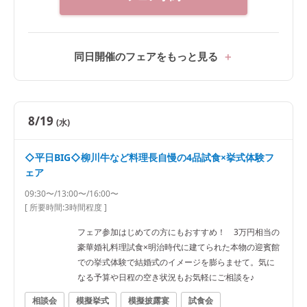
同日開催のフェアをもっと見る
8/19
(水)
◇平日BIG◇柳川牛など料理長自慢の4品試食×挙式体験フ
ェア
09:30〜/13:00〜/16:00〜
[ 所要時間:
3時間程度
]
フェア参加はじめての方にもおすすめ！ 3万円相当の
豪華婚礼料理試食×明治時代に建てられた本物の迎賓館
での挙式体験で結婚式のイメージを膨らませて。気に
なる予算や日程の空き状況もお気軽にご相談を♪
相談会
模擬挙式
模擬披露宴
試食会