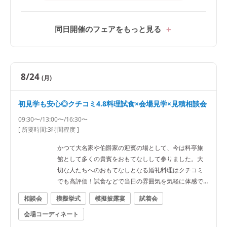
同日開催のフェアをもっと見る
8/24
(月)
初見学も安心◎クチコミ4.8料理試食×会場見学×見積相談会
09:30〜/13:00〜/16:30〜
[ 所要時間:
3時間程度
]
かつて大名家や伯爵家の迎賓の場として、今は料亭旅
館として多くの貴賓をおもてなしして参りました。大
切な人たちへのおもてなしとなる婚礼料理はクチコミ
でも高評価！試食などで当日の雰囲気を気軽に体感で
きます♪
相談会
模擬挙式
模擬披露宴
試着会
会場コーディネート