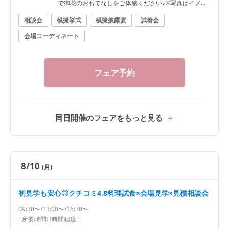
で御花のおもてなしをご体感ください♪※写真はイメー
ジです
相談会
模擬挙式
模擬披露宴
試着会
会場コーディネート
フェア予約
同日開催のフェアをもっと見る
8/10
(月)
初見学も安心◎クチコミ4.8料理試食×会場見学×見積相談会
09:30〜/13:00〜/16:30〜
[ 所要時間:
3時間程度
]