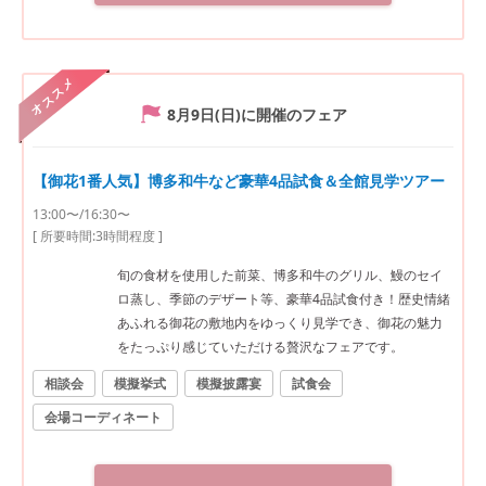
オススメ
8月9日(日)
に開催のフェア
【御花1番人気】博多和牛など豪華4品試食＆全館見学ツアー
13:00〜/16:30〜
[ 所要時間:
3時間程度
]
旬の食材を使用した前菜、博多和牛のグリル、鰻のセイ
ロ蒸し、季節のデザート等、豪華4品試食付き！歴史情緒
あふれる御花の敷地内をゆっくり見学でき、御花の魅力
をたっぷり感じていただける贅沢なフェアです。
相談会
模擬挙式
模擬披露宴
試食会
会場コーディネート