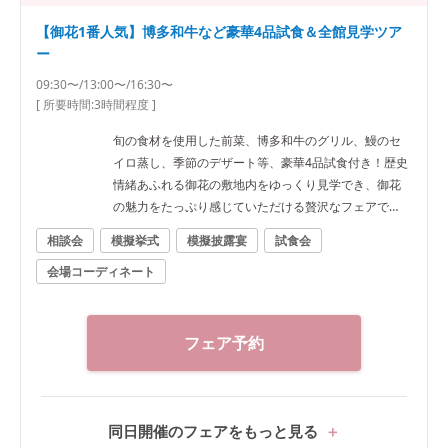
【御花1番人気】博多和牛など豪華4品試食＆全館見学ツア
ー
09:30〜/13:00〜/16:30〜
[ 所要時間:
3時間程度
]
旬の食材を使用した前菜、博多和牛のグリル、鰻のセ
イロ蒸し、季節のデザート等、豪華4品試食付き！歴史
情緒あふれる御花の敷地内をゆっくり見学でき、御花
の魅力をたっぷり感じていただける贅沢なフェアで
す。
相談会
模擬挙式
模擬披露宴
試食会
会場コーディネート
フェア予約
同日開催のフェアをもっと見る