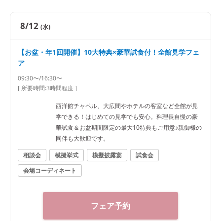
8/12
(水)
【お盆・年1回開催】10大特典×豪華試食付！全館見学フェ
ア
09:30〜/16:30〜
[ 所要時間:
3時間程度
]
西洋館チャペル、大広間やホテルの客室など全館が見
学できる！はじめての見学でも安心。料理長自慢の豪
華試食＆お盆期間限定の最大10特典もご用意♪親御様の
同伴も大歓迎です。
相談会
模擬挙式
模擬披露宴
試食会
会場コーディネート
フェア予約