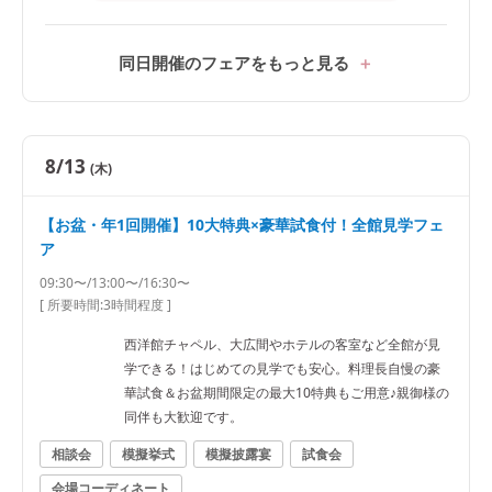
同日開催のフェアをもっと見る
8/13
(木)
【お盆・年1回開催】10大特典×豪華試食付！全館見学フェ
ア
09:30〜/13:00〜/16:30〜
[ 所要時間:
3時間程度
]
西洋館チャペル、大広間やホテルの客室など全館が見
学できる！はじめての見学でも安心。料理長自慢の豪
華試食＆お盆期間限定の最大10特典もご用意♪親御様の
同伴も大歓迎です。
相談会
模擬挙式
模擬披露宴
試食会
会場コーディネート